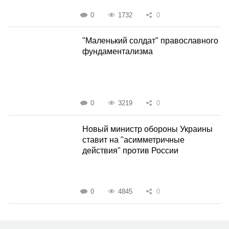
0
1732
0
"Маленький солдат" православного
фундаментализма
0
3219
0
Новый министр обороны Украины
ставит на "асимметричные
действия" против России
0
4845
0