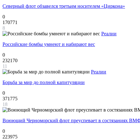
Северный флот обзавелся третьим носителем «Циркона»
0
170771
8
Реалии
Российские бомбы умнеют и набирают вес
0
232170
11
Реалии
Борьба за мир до полной капитуляции
0
371775
18
Воюющий Черноморский флот преуспевает в состязаниях ВМФ
0
223975