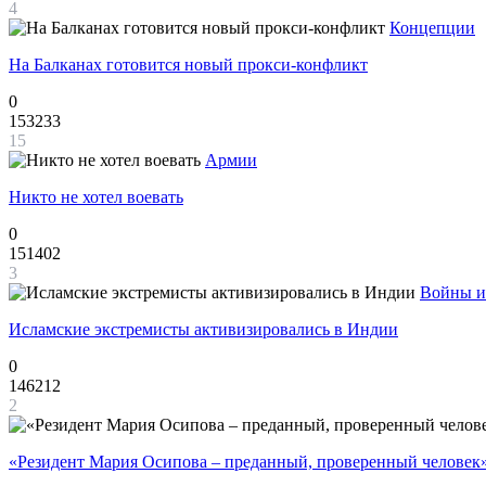
4
Концепции
На Балканах готовится новый прокси-конфликт
0
153233
15
Армии
Никто не хотел воевать
0
151402
3
Войны и
Исламские экстремисты активизировались в Индии
0
146212
2
«Резидент Мария Осипова – преданный, проверенный человек