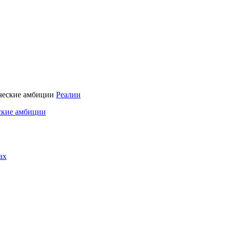
Реалии
ские амбиции
ах