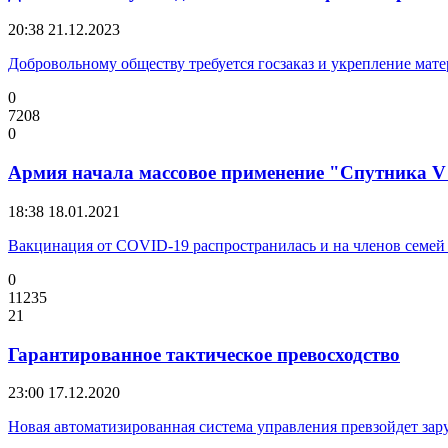
20:38
21.12.2023
Добровольному обществу требуется госзаказ и укрепление мат
0
7208
0
Армия начала массовое применение "Спутника V
18:38
18.01.2021
Вакцинация от COVID-19 распространилась и на членов семе
0
11235
21
Гарантированное тактическое превосходство
23:00
17.12.2020
Новая автоматизированная система управления превзойдет за