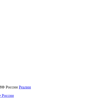
Реалии
 России