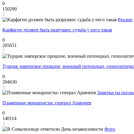
0
150290
1
Реалии
Карфаген должен быть разрушен: судьба у него такая
0
205651
7
Турция: имперское прошлое, военный потенциал, геополитиче
0
204630
5
Заметки на погон
Пламенные монархисты: генерал Аракчеев
0
140114
3
Фото