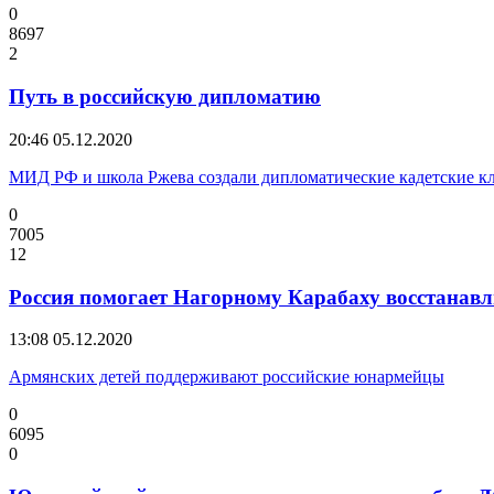
0
8697
2
Путь в российскую дипломатию
20:46
05.12.2020
МИД РФ и школа Ржева создали дипломатические кадетские к
0
7005
12
Россия помогает Нагорному Карабаху восстанав
13:08
05.12.2020
Армянских детей поддерживают российские юнармейцы
0
6095
0