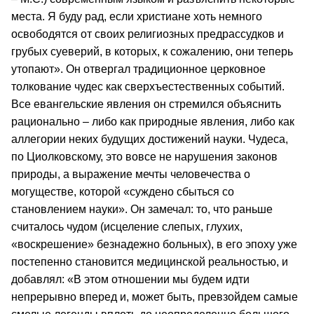
места. Я буду рад, если христиане хоть немного
освободятся от своих религиозных предрассудков и
грубых суеверий, в которых, к сожалению, они теперь
утопают». Он отвергал традиционное церковное
толкование чудес как сверхъестественных событий.
Все евангельские явления он стремился объяснить
рационально – либо как природные явления, либо как
аллегории неких будущих достижений науки. Чудеса,
по Циолковскому, это вовсе не нарушения законов
природы, а выражение мечты человечества о
могуществе, которой «суждено сбыться со
становлением науки». Он замечал: то, что раньше
считалось чудом (исцеление слепых, глухих,
«воскрешение» безнадежно больных), в его эпоху уже
постепенно становится медицинской реальностью, и
добавлял: «В этом отношении мы будем идти
непрерывно вперед и, может быть, превзойдем самые