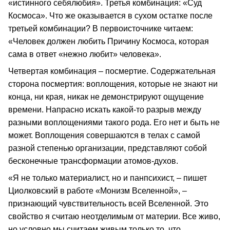
«истинного себялюбия». Третья комбинация: «Суд
Космоса». Что же оказывается в сухом остатке после
третьей комбинации? В первоисточнике читаем:
«Человек должен любить Причину Космоса, которая
сама в ответ «нежно любит» человека».
Четвертая комбинация – посмертие. Содержательная
сторона посмертия: воплощения, которые не знают ни
конца, ни края, никак не демонстрируют ощущение
времени. Напрасно искать какой-то разрыв между
разными воплощениями такого рода. Его нет и быть не
может. Воплощения совершаются в телах с самой
разной степенью организации, представляют собой
бесконечные трансформации атомов-духов.
«Я не только материалист, но и панпсихист, – пишет
Циолковский в работе «Монизм Вселенной», –
признающий чувствительность всей Вселенной. Это
свойство я считаю неотделимым от материи. Все живо,
но условно мы считаем живым только то, что