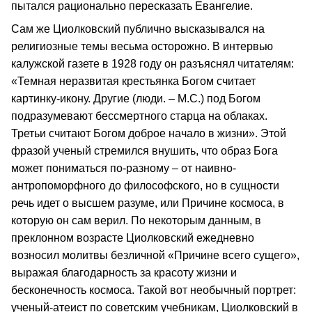
пытался рационально пересказать Евангелие.
Сам же Циолковский публично высказывался на
религиозные темы весьма осторожно. В интервью
калужской газете в 1928 году он разъяснял читателям:
«Темная неразвитая крестьянка Богом считает
картинку-икону. Другие (люди. – М.С.) под Богом
подразумевают бессмертного старца на облаках.
Третьи считают Богом доброе начало в жизни». Этой
фразой ученый стремился внушить, что образ Бога
может пониматься по-разному – от наивно-
антропоморфного до философского, но в сущности
речь идет о высшем разуме, или Причине космоса, в
которую он сам верил. По некоторым данным, в
преклонном возрасте Циолковский ежедневно
возносил молитвы безличной «Причине всего сущего»,
выражая благодарность за красоту жизни и
бесконечность космоса. Такой вот необычный портрет:
ученый-атеист по советским учебникам, Циолковский в