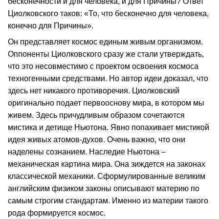
бесконечности и для человека, и для Причины? Ответ
Циолковского таков: «То, что бесконечно для человека,
конечно для Причины».
Он представляет космос единым живым организмом.
Оппоненты Циолковского сразу же стали утверждать,
что это несовместимо с проектом освоения космоса
техногенными средствами. Но автор идеи доказал, что
здесь нет никакого противоречия. Циолковский
оригинально подает первооснову мира, в котором мы
живем. Здесь причудливым образом сочетаются
мистика и детище Ньютона. Явно попахивает мистикой
идея живых атомов-духов. Очень важно, что они
наделены сознанием. Наследие Ньютона –
механическая картина мира. Она зиждется на законах
классической механики. Сформулированные великим
английским физиком законы описывают материю по
самым строгим стандартам. Именно из материи такого
рода формируется космос.