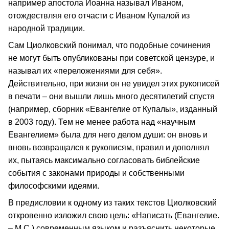
например апостола Иоанна называл Иваном,
отождествляя его отчасти с Иваном Купалой из
народной традиции.
Сам Циолковский понимал, что подобные сочинения
не могут быть опубликованы при советской цензуре, и
называл их «переложениями для себя».
Действительно, при жизни он не увидел этих рукописей
в печати – они вышли лишь много десятилетий спустя
(например, сборник «Евангелие от Купалы», изданный
в 2003 году). Тем не менее работа над «научным
Евангелием» была для него делом души: он вновь и
вновь возвращался к рукописям, правил и дополнял
их, пытаясь максимально согласовать библейские
события с законами природы и собственными
философскими идеями.
В предисловии к одному из таких текстов Циолковский
откровенно изложил свою цель: «Написать (Евангелие.
– М.С.) современным языком и разъяснить некоторые