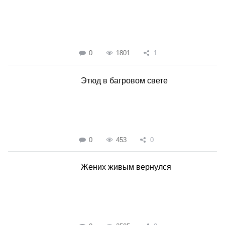
0
1801
1
Этюд в багровом свете
0
453
0
Жених живым вернулся