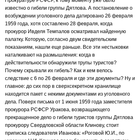
Прокуратуре РСФСР, к тому моменту уже было
известно о гибели группы Дятлова. А постановление о
возбуждении уголовного дела датировано 26 февраля
1959 года, хотя составлено 28 февраля, когда
прокурор Ивделя Темпалов осматривал найденную
палатку. Которую, согласно двум свидетельским
показаниям, нашли еще раньше. Все эти нестыковки
наталкивают на размышления: когда в
действительности обнаружили трупы туристов?
Почему скрывали их гибель? Как и кем велось
следствие с 6 по 26 февраля и где эти документы? Ну и
главное: до сих пор в сверхсекретном хранилище
находится пакет с некими документами из уголовного
дела. Поверх письма от 1 июня 1959 года заместителя
прокурора РСФСР Уракова, возвращающего
прекращенное дело о гибели туристов группы Дятлова
прокурору Свердловской области Клинову, стоит
приписка следователя Иванова: «Роговой Ю.И., по