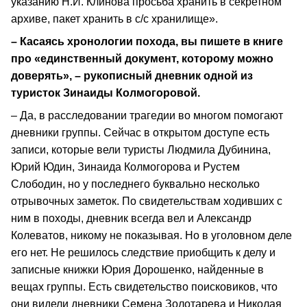
указанию Н.И. Клинова просьба хранить в секретном
архиве, пакет хранить в с/с хранилище».
– Касаясь хронологии похода, вы пишете в книге
про «единственный документ, которому можно
доверять», – рукописный дневник одной из
туристок Зинаиды Колмогоровой.
– Да, в расследовании трагедии во многом помогают
дневники группы. Сейчас в открытом доступе есть
записи, которые вели туристы Людмила Дубинина,
Юрий Юдин, Зинаида Колмогорова и Рустем
Слободин, но у последнего буквально несколько
отрывочных заметок. По свидетельствам ходивших с
ним в походы, дневник всегда вел и Александр
Колеватов, никому не показывая. Но в уголовном деле
его нет. Не решилось следствие приобщить к делу и
записные книжки Юрия Дорошенко, найденные в
вещах группы. Есть свидетельство поисковиков, что
они видели дневники Семена Золотарева и Николая