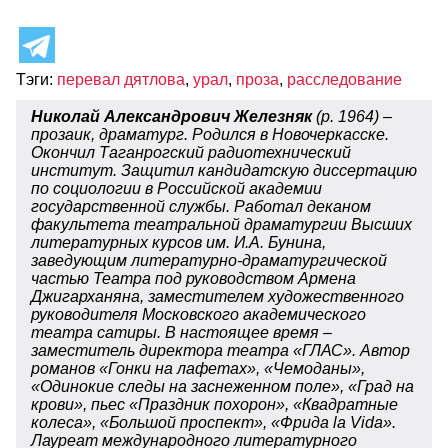
Тэги:
перевал дятлова
,
урал
,
проза
,
расследование
Николай Александрович Железняк
(р. 1964) –
прозаик, драматург. Родился в Новочеркасске.
Окончил Таганрогский радиотехнический
институт. Защитил кандидатскую диссертацию
по социологии в Российской академии
государственной службы. Работал деканом
факультета театральной драматургии Высших
литературных курсов им. И.А. Бунина,
заведующим литературно-драматургической
частью Театра под руководством Армена
Джигарханяна, заместителем художественного
руководителя Московского академического
театра сатиры. В настоящее время –
заместитель директора театра «ГЛАС». Автор
романов «Гонки на лафетах», «Чемоданы»,
«Одинокие следы на заснеженном поле», «Град на
крови», пьес «Праздник похорон», «Квадратные
колеса», «Большой проспект», «Фрида la Vida».
Лауреат международного литературного