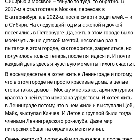
Сибирью и Москвой – тянуло то туда, то обратно. В
2017-м я стал гостем в Москве, переехав в
Екатеринбург, а в 2022-м, после смерти родителей, – и
в Сибири. На следующий год мы с женой и дочкой
поселились в Петербурге. Да, жить в этом городе было
моей чуть ли не детской мечтой, несколько раз я
пытался в этом городе, как говорится, закрепиться, но
получилось только теперь, после пятидесяти. И почти
каждый день здесь я чувствую моменты тихого счастья.
В восьмидесятые я хотел жить в Ленинграде и потому,
что в этом городе не просто красивые дома, а целые
стены таких домов – Москву мне жалко, архитектурная
красота в ней густо измазана уродством. Я хотел жить
в Ленинграде потому, что в нем жили и выступали Цой,
Майк, выступал Кинчев. И Летов с группой были тогда
членами Ленинградского рок-клуба. Даже мир
питерских общаг на окраинах меня манил.
Очень жестокий и опасный мир оказался, и после трех