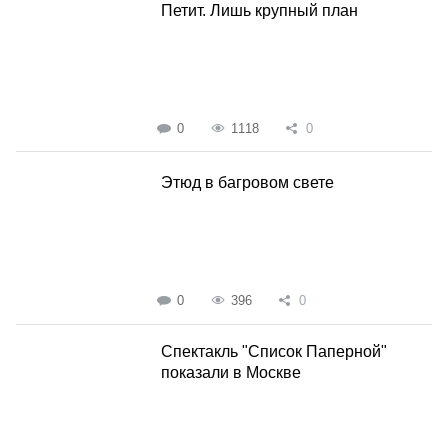
Петит. Лишь крупный план
0
1118
0
Этюд в багровом свете
0
396
0
Спектакль "Список Паперной"
показали в Москве