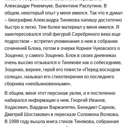
Александре Рекемчуке, Валентине Распутине. В
общем, некоторый опыт у меня имелся. Так что я думал
– биографию Александра Тинякова напишу достаточно
быстро и легко. Тем более материал у меня имелся. Я
заинтересовался этой фигурой Серебряного века еще
подростком – встретил упоминания о нем в собрании
сочинений Блока, потом в очерке Корнея Чуковского о
Зощенко, у самого Зощенко. Блок в своих дневниках
очень высоко отзывался о Тинякове как о собеседнике,
Зощенко, вернее, герой его повести «Перед восходом
солнца», называл его стихотворения из последнего
сборника «необыкновенными».
В общем, меня этот персонаж увлек, и я постепенно
набирался информации о нем. Георгий Иванов,
Ходасевич, Вардван Варжапетян, Бенедикт Сарнов,
Дмитрий Шостакович в пересказе Соломона Волкова.
В 1998 году вышла книга стихов Тинякова, собранная