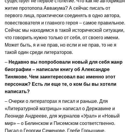
существует не первое столетие. Что как не автофикшн
житие протопопа Аввакума? А сейчас писать от
первого лица, практически соединять в одно автора,
повествователя и главного героя – самое правильное.
Сейчас мы находимся в такой исторической ситуации,
что говорить нужно только от себя, от своего имени.
Может быть, я и не прав, но если и не прав, то не я
такой один среди литераторов.
–
Недавно вы попробовали новый для себя жанр
биографии – написали книгу об Александре
Тинякове. Чем заинтересовал вас именно этот
персонаж? Есть ли еще те, о ком бы вы хотели
написать?
– Очерки о литераторах я писал и раньше. Для
«Литературной матрицы» написал о Державине и
Леониде Андрееве, для журналов «Урал» и «Новый
мир» – о Белинском и Писемском соответственно.
Писал о Георгии Семенове, Глебе Горышине,