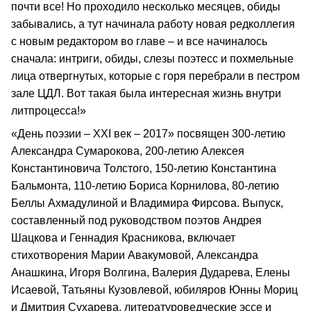
почти все! Но проходило несколько месяцев, обиды
забывались, а тут начинала работу новая редколлегия
с новым редактором во главе – и все начиналось
сначала: интриги, обиды, слезы поэтесс и похмельные
лица отвергнутых, которые с горя перебрали в пестром
зале ЦДЛ. Вот такая была интересная жизнь внутри
литпроцесса!»
«День поэзии – XXI век – 2017» посвящен 300-летию
Александра Сумарокова, 200-летию Алексея
Константиновича Толстого, 150-летию Константина
Бальмонта, 110-летию Бориса Корнилова, 80-летию
Беллы Ахмадулиной и Владимира Фирсова. Выпуск,
составленный под руководством поэтов Андрея
Шацкова и Геннадия Красникова, включает
стихотворения Марии Авакумовой, Александра
Анашкина, Игоря Волгина, Валерия Дударева, Елены
Исаевой, Татьяны Кузовлевой, юбиляров Юнны Мориц
и Дмитрия Сухарева, литературоведческие эссе и