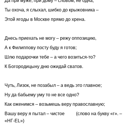
Да при муже, при дому – словом, не одна;
Ты охоча, я слыхал, шибко до крыжовника –
Этой ягоды в Москве прямо до хрена.
Днесь приехать не могу – режу оппозицию,
А к Филиппову посту буду я готов;
Шлю подарочки тебе – а чего возиться-то?
К Богородицыну дню ожидай сватов.
Чуть, Лизок, не позабыл – а ведь это главное;
Ну да бабьему уму то не все одно?
Как оженимся – возьмешь веру православную;
Вашу веру я пытал – чистое (слово на букву «г». –
«НГ-EL»)