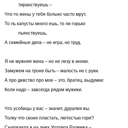
тиранствуешь –
Что-то жены у тебя больно часто мрут.
То ль капусты много ешь, то ли горько
пьянствуешь,
А семейные дела – не игра, но труд.
Я не мужняя жена – но не лезу в иноки.
Замужем на троне быть – малость не с руки.
А про девство про мое – это, братец, выдумки:
Коли надо – завсегда рядом мужики.
Что усобицы у вас – значит, дуралеи вы.
Толку что своих пластать, лютостью горя?
Снарядила я на днях Уолтера Ралеева –