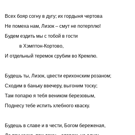
Всех бояр согну в дугу; их гордыня чертова
Не помеха нам, Лизок – смут не потерплю!
Будем ездить мы с тобой в гости
в Хэмптон-Кортово,
И отдельный теремок срубим во Кремлю.
Будешь ты, Лизок, цвести ерихонским розаном;
Сходим в баньку ввечеру, выгоним тоску;
Там попарю я тебя веником березовым,
Поднесу тебе испить хлебного кваску.
Будешь в славе и в чести, Богом береженая,