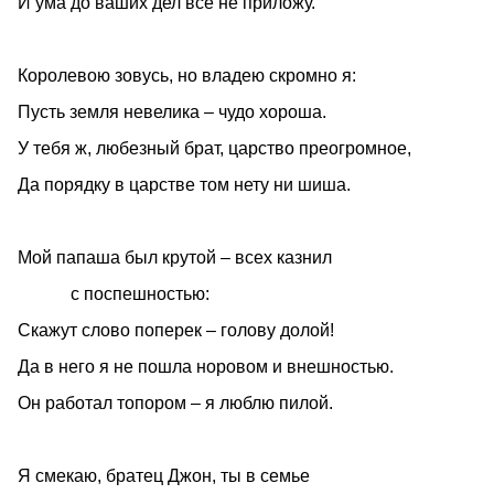
И ума до ваших дел все не приложу.
Королевою зовусь, но владею скромно я:
Пусть земля невелика – чудо хороша.
У тебя ж, любезный брат, царство преогромное,
Да порядку в царстве том нету ни шиша.
Мой папаша был крутой – всех казнил
с поспешностью:
Скажут слово поперек – голову долой!
Да в него я не пошла норовом и внешностью.
Он работал топором – я люблю пилой.
Я смекаю, братец Джон, ты в семье