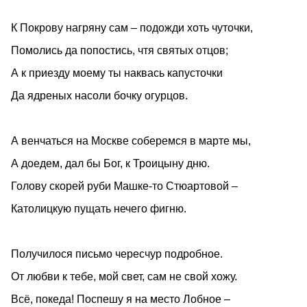
К Покрову нагряну сам – подожди хоть чуточки,
Помолись да попостись, чтя святых отцов;
А к приезду моему ты наквась капусточки
Да ядреных насоли бочку огурцов.
А венчаться на Москве соберемся в марте мы,
А доедем, дал бы Бог, к Троицыну дню.
Голову скорей руби Машке-то Стюартовой –
Католицкую пущать нечего фигню.
Получилося письмо чересчур подробное.
От любви к тебе, мой свет, сам не свой хожу.
Всё, покеда! Поспешу я на место Лобное –