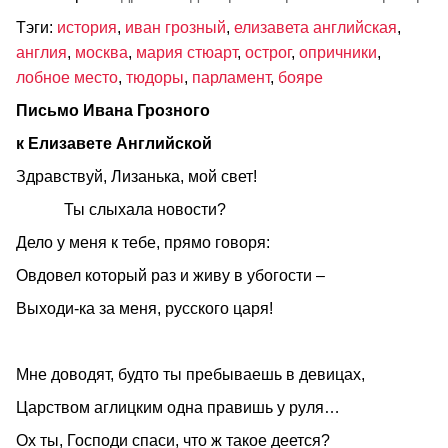
Тэги:
история
,
иван грозный
,
елизавета английская
,
англия
,
москва
,
мария стюарт
,
острог
,
опричники
,
лобное место
,
тюдоры
,
парламент
,
бояре
Письмо Ивана Грозного
к Елизавете Английской
Здравствуй, Лизанька, мой свет!
Ты слыхала новости?
Дело у меня к тебе, прямо говоря:
Овдовел который раз и живу в убогости –
Выходи-ка за меня, русского царя!
Мне доводят, будто ты пребываешь в девицах,
Царством аглицким одна правишь у руля…
Ох ты, Господи спаси, что ж такое деется?