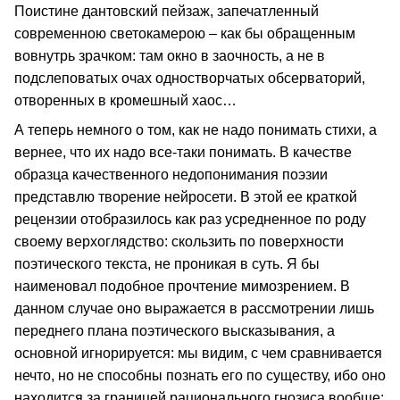
Поистине дантовский пейзаж, запечатленный
современною светокамерою – как бы обращенным
вовнутрь зрачком: там окно в заочность, а не в
подслеповатых очах одностворчатых обсерваторий,
отворенных в кромешный хаос…
А теперь немного о том, как не надо понимать стихи, а
вернее, что их надо все-таки понимать. В качестве
образца качественного недопонимания поэзии
представлю творение нейросети. В этой ее краткой
рецензии отобразилось как раз усредненное по роду
своему верхоглядство: скользить по поверхности
поэтического текста, не проникая в суть. Я бы
наименовал подобное прочтение мимозрением. В
данном случае оно выражается в рассмотрении лишь
переднего плана поэтического высказывания, а
основной игнорируется: мы видим, с чем сравнивается
нечто, но не способны познать его по существу, ибо оно
находится за границей рационального гнозиса вообще: