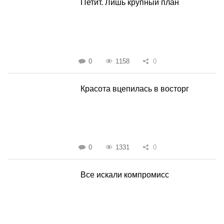
Петит. Лишь крупный план
0
1158
0
Красота вцепилась в восторг
0
1331
0
Все искали компромисс