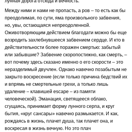
лунная дорога отсюда и вечность.
Между ними и нами не пропасть, а ров – то есть как бы
преодолимая, по сути, яма произвольного забвения,
но, увы, остающаяся непреодоленной.
Оживотворяющим действием благодати можно бы еще
возродить захлебнувшееся забвением сердце. И кто в
действительности более поражен смертью: забытый
или забывшие? Забвение скоропостижно, как смерть, –
вот почему здесь сказано именно о его скорости – это
неразделимый двучлен. Однако навечно позабытым не
закрыто воскресение (если только причина бедствий их
и впрямь не смертельные грехи, а только лишь
удаление – клавишей escape – из памяти
человеческой). Эманация, светящееся облако,
сгущаясь, принимает форму лунного серпа, и круг
бытия, «круг сансары» навечно размыкается. И как,
рождаясь в жизнь, плачет душа, так плачет она, и
воскресая в жизнь вечную. Но это плач