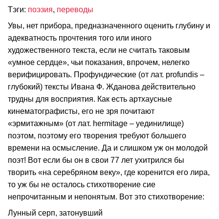
Тэги:
поэзия
,
переводы
Увы, нет прибора, предназначенного оценить глубину и
адекватность прочтения того или иного
художественного текста, если не считать таковым
«умное сердце», чьи показания, впрочем, нелегко
верифицировать. Профундические (от лат. profundis –
глубокий) тексты Ивана Ф. Жданова действительно
трудны для восприятия. Как есть артхаусные
кинематографисты, его не зря почитают
«эрмитажным» (от лат. hermitage – уединилище)
поэтом, поэтому его творения требуют большего
времени на осмысление. Да и слишком уж он молодой
поэт! Вот если бы он в свои 77 лет ухитрился бы
творить «на серебряном веку», где коренится его лира,
то уж бы не осталось стихотворение сие
непрочитанным и непонятым. Вот это стихотворение:
Лунный серп, затонувший