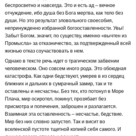
беспросветно и навсегда. Это и есть ад – вечное
отчуждение, ибо душа без Бога мертва, как тело без
души. Но это результат зловольного своесобия,
непринужденно избранной богооставленности. Увы!
Забыт Богом, значит, по существу, именно «вычтен из
Промысла» за отказничество, за подтвержденный всей
жизнью отказ соучаствовать в нем.
Однако в тексте речь идет о трагическом забвении
человеческом. Оно совсем иного рода. Это обоюдная
катастрофа. Как одни бедствуют, умерев в из сердец
ближних и дальних в сумрачный замир, так и те
оставлены и несчастны. Без тех, кто потонул в Море
Плача, мир осиротел, покинут, прозябает без
присмотра и попечения, заброшен и разлагается.
Взаимная эта оставленность – несчастье, бедствие.
Мир без них словно запустел. Так и висит во
вселенской пустоте тщетной копией себя самого. И