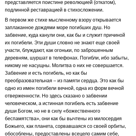
представляется поистине революцией (откатом),
подлинной реставрацией в стихосложении.
В первом же стихе мысленному взору открывается
заплаканное дождями море погибших душ. Но
забвение, куда канули они, как бы и служит причиной
их погибели. Эти души словно не знают еще своей
участи, блуждают, как огоньки, по заброшенным
деревням, шуршат в телефонах. Погибли, ибо забыты,
никому не насущны. Молитва о них не совершается.
Забвение и есть погибель, но как бы
преобразовательная – из памяти сердца. Это как бы
одно из имен погибели вечной, одна из форм вечной
отверженности. Но здесь сказано о забвении
человеческом, а истинная погибель есть забвение
души Богом, но не в силу «божественного
беспамятства», они как бы вычтены из милосердия
Божьего, как планета, сорвавшаяся со своей орбиты,
обособлены, предоставлены всецело самим себе,