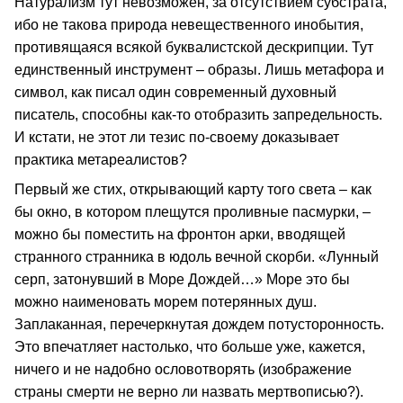
Натурализм тут невозможен, за отсутствием субстрата,
ибо не такова природа невещественного инобытия,
противящаяся всякой буквалистской дескрипции. Тут
единственный инструмент – образы. Лишь метафора и
символ, как писал один современный духовный
писатель, способны как-то отобразить запредельность.
И кстати, не этот ли тезис по-своему доказывает
практика метареалистов?
Первый же стих, открывающий карту того света – как
бы окно, в котором плещутся проливные пасмурки, –
можно бы поместить на фронтон арки, вводящей
странного странника в юдоль вечной скорби. «Лунный
серп, затонувший в Море Дождей…» Море это бы
можно наименовать морем потерянных душ.
Заплаканная, перечеркнутая дождем потусторонность.
Это впечатляет настолько, что больше уже, кажется,
ничего и не надобно ословотворять (изображение
страны смерти не верно ли назвать мертвописью?).