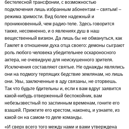
бестелесной трансфонии, с возможностью
подключения лишь избранным абонентам – святым! –
режима зримости. Вид более надежный и
проникновенный, чем радио-теле. Здесь говорится
также, несомненно, и о явлениях душ в наш
вещественный визион. Да лишь бы не обмануться, как
Гамлет в отношении духа отца своего: демоны сыграют
роль любого человека убедительнее оскароносного
актера, не очевидную для неискушенного зрителя.
Исключения составляют святые. Не однажды являлись
они на подмогу терпящих бедствие землянам, но лишь
они. Увы, заключенные в аду связаны, не оторвешь.
Так что будьте бдительны и, если к вам вдруг заявится
какой-нибудь отверженный беспокойник, вам
небезызвестный по заспинным временам, гоните его
взашей. Прижгите его крестом, наконец, и узнаете, из
какой он на самом-то деле команды.
«И сверх всего того между нами и вами утверждена