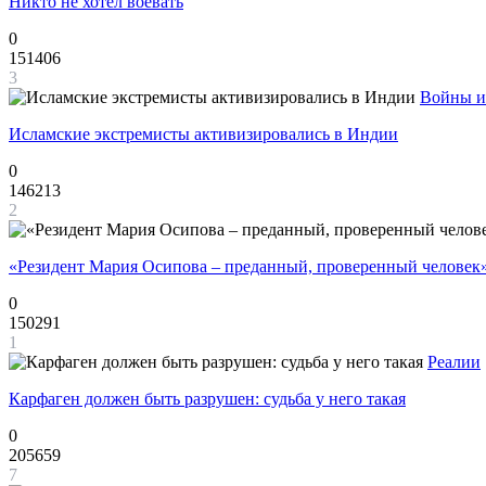
Никто не хотел воевать
0
151406
3
Войны и
Исламские экстремисты активизировались в Индии
0
146213
2
«Резидент Мария Осипова – преданный, проверенный человек
0
150291
1
Реалии
Карфаген должен быть разрушен: судьба у него такая
0
205659
7