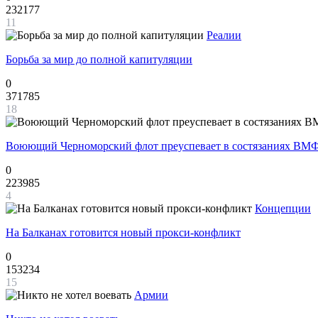
232177
11
Реалии
Борьба за мир до полной капитуляции
0
371785
18
Воюющий Черноморский флот преуспевает в состязаниях ВМФ
0
223985
4
Концепции
На Балканах готовится новый прокси-конфликт
0
153234
15
Армии