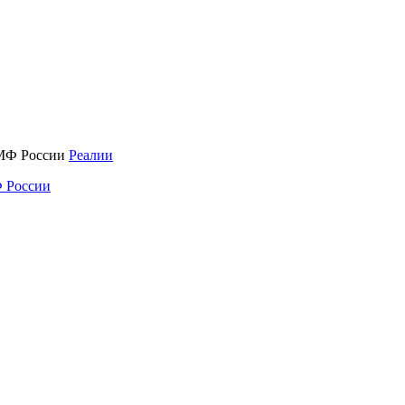
Реалии
 России