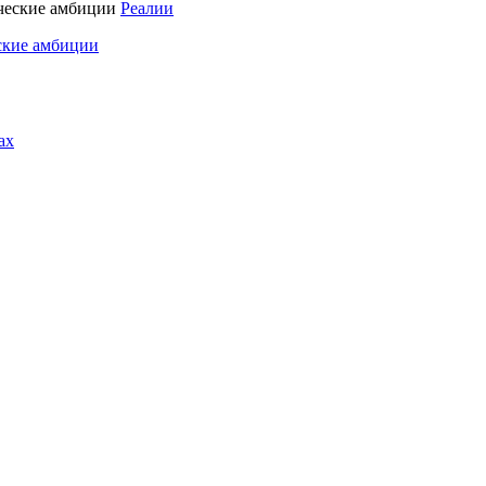
Реалии
ские амбиции
ах