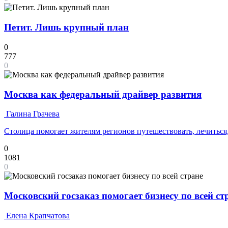
Петит. Лишь крупный план
0
777
0
Москва как федеральный драйвер развития
Галина Грачева
Столица помогает жителям регионов путешествовать, лечиться,
0
1081
0
Московский госзаказ помогает бизнесу по всей ст
Елена Крапчатова