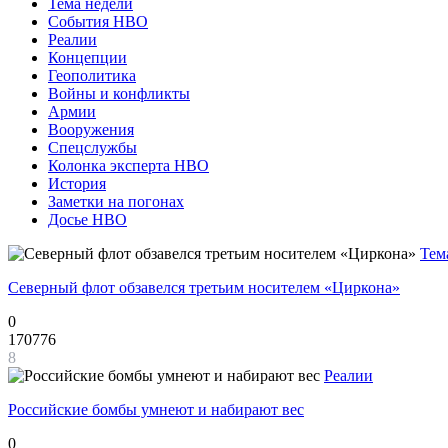
Тема недели
События НВО
Реалии
Концепции
Геополитика
Войны и конфликты
Армии
Вооружения
Спецслужбы
Колонка эксперта НВО
История
Заметки на погонах
Досье НВО
Тем
Северный флот обзавелся третьим носителем «Циркона»
0
170776
8
Реалии
Российские бомбы умнеют и набирают вес
0