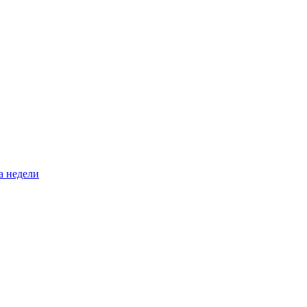
а недели