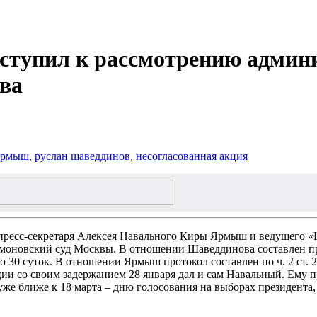
ступил к рассмотрению админ
ва
ярмыш
,
руслан шаведдинов
,
несогласованная акция
ресс-секретаря Алексея Навального Киры Ярмыш и ведущего «
моновский суд Москвы. В отношении Шаведдинова составлен прот
 до 30 суток. В отношении Ярмыш протокол составлен по ч. 2 ст.
уации со своим задержанием 28 января дал и сам Навальный. Ему п
 уже ближе к 18 марта – дню голосования на выборах президента,