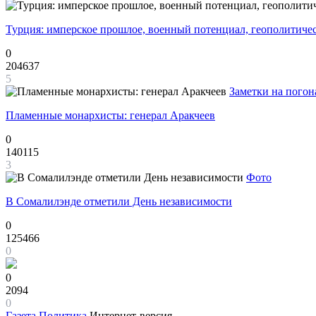
Турция: имперское прошлое, военный потенциал, геополитиче
0
204637
5
Заметки на погон
Пламенные монархисты: генерал Аракчеев
0
140115
3
Фото
В Сомалилэнде отметили День независимости
0
125466
0
0
2094
0
Газета
Политика
Интернет-версия