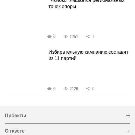
"Яблоко" лишается региональных
точек опоры
0
1251
1
Избирательную кампанию составят
из 11 партий
0
2126
0
Проекты
О газете