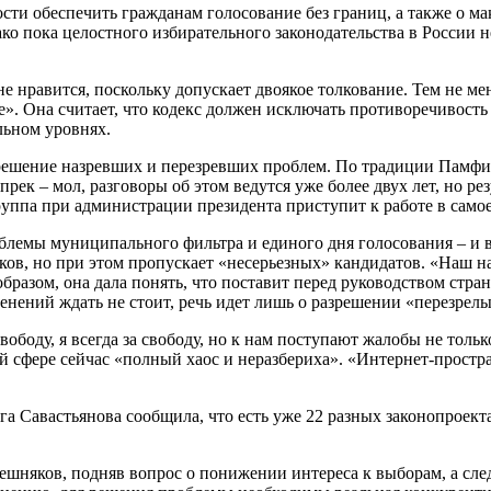
сти обеспечить гражданам голосование без границ, а также о м
 пока целостного избирательного законодательства в России нет
е нравится, поскольку допускает двоякое толкование. Тем не ме
ре». Она считает, что кодекс должен исключать противоречивост
льном уровнях.
 – решение назревших и перезревших проблем. По традиции Памф
прек – мол, разговоры об этом ведутся уже более двух лет, но ре
руппа при администрации президента приступит к работе в само
лемы муниципального фильтра и единого дня голосования – и вс
ков, но при этом пропускает «несерьезных» кандидатов. «Наш на
образом, она дала понять, что поставит перед руководством ст
енений ждать не стоит, речь идет лишь о разрешении «перезрел
вободу, я всегда за свободу, но к нам поступают жалобы не толь
ой сфере сейчас «полный хаос и неразбериха». «Интернет-прост
а Савастьянова сообщила, что есть уже 22 разных законопроект
яков, подняв вопрос о понижении интереса к выборам, а следо