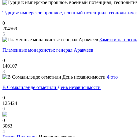
Турция: имперское прошлое, военный потенциал, геополитиче
0
204569
5
Заметки на погон
Пламенные монархисты: генерал Аракчеев
0
140107
3
Фото
В Сомалилэнде отметили День независимости
0
125424
0
0
3063
4
Газета
Политика
Интернет-версия