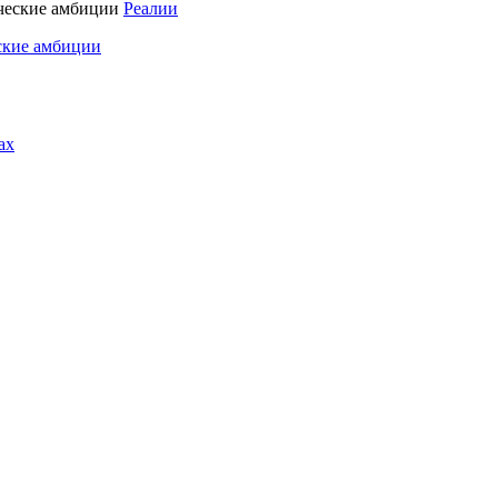
Реалии
ские амбиции
ах