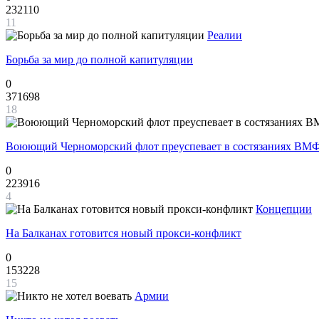
232110
11
Реалии
Борьба за мир до полной капитуляции
0
371698
18
Воюющий Черноморский флот преуспевает в состязаниях ВМФ
0
223916
4
Концепции
На Балканах готовится новый прокси-конфликт
0
153228
15
Армии