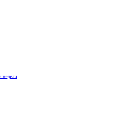
а недели