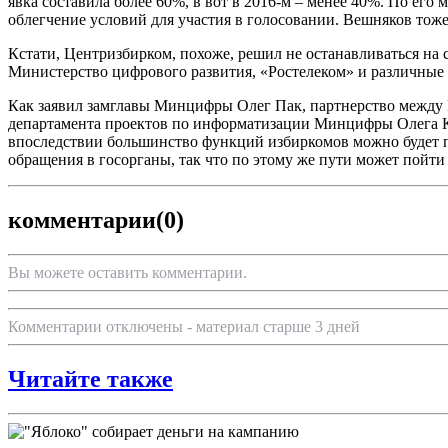
явка составила более 60%, в вот в 2016-м – менее 40%. По ег
облегчение условий для участия в голосовании. Вешняков то
Кстати, Центризбирком, похоже, решил не останавливаться на
Министерство цифрового развития, «Ростелеком» и различные 
Как заявил замглавы Минцифры Олег Пак, партнерство между 
департамента проектов по информатизации Минцифры Олега Кач
впоследствии большинство функций избиркомов можно будет пе
обращения в госорганы, так что по этому же пути может пойти 
комментарии
(0)
Вы можете оставить комментарии.
Комментарии отключены - материал старше 3 дней
Читайте также