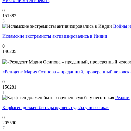
Никто не хотел воевать
0
151382
3
Войны и
Исламские экстремисты активизировались в Индии
0
146205
2
«Резидент Мария Осипова – преданный, проверенный человек
0
150281
1
Реалии
Карфаген должен быть разрушен: судьба у него такая
0
205590
7