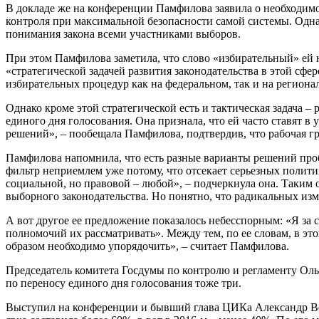
В докладе же на конференции Памфилова заявила о необходимо
контроля при максимальной безопасности самой системы. Однако
понимания закона всеми участниками выборов.
При этом Памфилова заметила, что слово «избирательный» ей н
«стратегической задачей развития законодательства в этой сфе
избирательных процедур как на федеральном, так и на региона
Однако кроме этой стратегической есть и тактическая задача
единого дня голосования. Она признала, что ей часто ставят в у
решений», – пообещала Памфилова, подтвердив, что рабочая г
Памфилова напомнила, что есть разные варианты решений проб
фильтр неприемлем уже потому, что отсекает серьезных полити
социальной, но правовой – любой», – подчеркнула она. Таким 
выборного законодательства. Но понятно, что радикальных изм
А вот другое ее предложение показалось небесспорным: «Я за с
полномочий их рассматривать». Между тем, по ее словам, в эт
образом необходимо упорядочить», – считает Памфилова.
Председатель комитета Госдумы по контролю и регламенту Ольг
по переносу единого дня голосования тоже три.
Выступил на конференции и бывший глава ЦИКа Александр Вешн