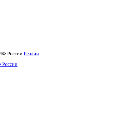
Реалии
 России