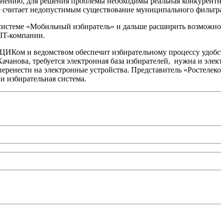
о мнению, для решения проблемы необходимы реальная конкурент
же считает недопустимым существование муниципального фильтра
 системе «Мобильный избиратель» и дальше расширить возможнос
IT-компании.
ЦИКом и ведомством обеспечит избирательному процессу удобс
анова, требуется электронная база избирателей, нужна и элек
ренести на электронные устройства. Представитель «Ростелеко
и избирательная система.