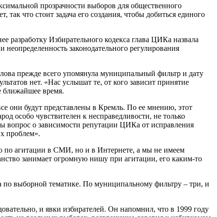
аксимальной прозрачности выборов для общественного
, так что стоит задача его создания, чтобы добиться единого
нее разработку Избирательного кодекса глава ЦИКа назвала
ь и неопределенность законодательного регулирования
илова прежде всего упомянула муниципальный фильтр и дату
зультатов нет. «Нас услышат те, от кого зависит принятие
е ближайшее время.
е они будут представлены в Кремль. По ее мнению, этот
род особо чувствителен к несправедливости, не только
раны вопрос о зависимости репутации ЦИКа от исправления
ых проблем».
ко по агитации в СМИ, но и в Интернете, а мы не имеем
ранство занимает огромную нишу при агитации, его каким-то
а по выборной тематике. По муниципальному фильтру – три, и
вательно, и явки избирателей. Он напомнил, что в 1999 году