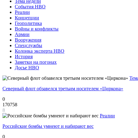
Тема недели
События НВО
Реалии
Концепции
Геополитика
Войны и конфликты
Армии
Вооружения
Спецслужбы
Колонка эксперта НВО
История
Заметки на погонах
Досье НВО
Тем
Северный флот обзавелся третьим носителем «Циркона»
0
170758
8
Реалии
Российские бомбы умнеют и набирают вес
0