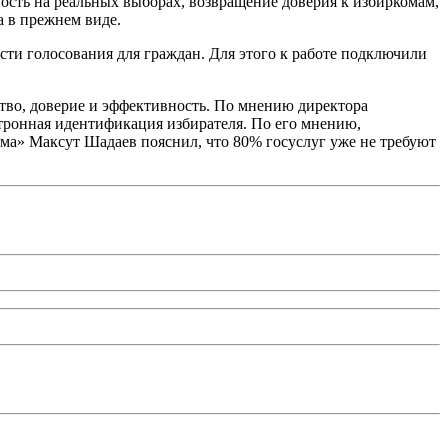
ность на реальных выборах, возвращение доверия к избиркомам,
 в прежнем виде.
ти голосования для граждан. Для этого к работе подключили
тво, доверие и эффективность. По мнению директора
тронная идентификация избирателя. По его мнению,
ма» Максут Шадаев пояснил, что 80% госуслуг уже не требуют