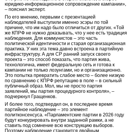
юридико-информационное сопровождение кампании»,
– пояснил эксперт.
По его мнению, первыми с презентацией
наблюдателей выступили именно эсэры по той
причине, что им надо было отличиться от других. «Той
же КПРФ не нужно доказывать, что у нее есть традиция
наблюдения. Для коммунистов – это часть
политической идентичности и старая организационная
практика. У них эта тема давно встроена в партийную
инфраструктуру. А для СР ранний запуск своего
проекта – это способ показать, что партия жива,
технологична, имеет федеральную сеть и готова к
кампании не только лозунгами, но и организационно.
Это попытка превратить слабое место – более низкую
по сравнению с КПРФ репутацию в поле – в сильный
публичный образ. Мол, мы не просто партия
заявлений, мы партия процедурного контроля», –
подчеркнул Гращенков.
И более того, подтвердил он, в последнее время
партийное наблюдение – это элемент
политконсенсуса. «Парламентские партии в 2026 году
будут конкурировать внутри заданной рамки, а не
ставить под сомнение всю конструкцию выборов.
Поэтому наблюдение становится двойным