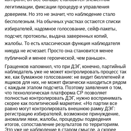
легитимации, фиксации процедур и управления
доверием. Но это не значит, что наблюдение стало
бесполезным. На обычных участках остаются списки
избирателей, надомное голосование, сейф-пакеты,
подсчет, протоколы, выдача заверенных копий,
жалобы. То есть классическая функция наблюдателя
никуда не исчезает. Просто она становится менее
публичной и менее героической, чем раньше».
Гращенков напомнил, что при ДЭГ, конечно, партийный
наблюдатель уже не может контролировать процесс так
же, как бумажное голосование: не видит бюллетеней и
ящиков для них, не может физически находиться рядом
с каждым этапом подсчета. Поэтому заявления о том,
что технологическая платформа СР позволяет
полностью контролировать ДЭГ, нужно воспринимать
скорее как политический маркетинг. «Но партии все
равно могут контролировать внешнюю рамку ДЭГ:
регистрацию избирателей, возможное принуждение,
аномалии явки, жалобы, процедуры подведения
итогов, сопоставление результатов по территориям.
Это уже не наблюдение в старом смысле, а скорее