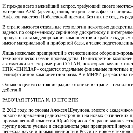
И прежде всего важнейший вопрос, требующий своего неотложн
материалы А3Б5 (арсенид галия, нитрид галия, фосфит индия.
Алферов удостоен Нобелевской премии. Без них не создать ра
В стране имеются отдельные технологии некоторых дискретных
заделов по современному серийному дискретному и интеграл
продуктов для моделирования компонентов и крайне скудным 
имеют материальной и приборной базы, а также подготовленн
Лишь несколько предприятий в отечественном оборонно-промы
технологической базой производства. По дискретной компон
автоматики и электрометрии СО РАН, некоторых научных инст
НПК «НИИДАР» создаются отдельные финальные пилотные про
радиофотонной компонентной базы. А в МИФИ разработана тех
Однако в целом состояние радиофотоники в стране – технологи
действий.
РАБОЧАЯ ГРУППА № 19 НТС ВПК
В 2012 году, по словам Алексея Шулунова, вместе с академи
нового направления радиоэлектроники на новых физических п
промышленной комиссии Юрий Борисов. Он распорядился созд
группу вошли ученые и специалисты ряда предприятий науки и
перехода науки и промышленности в России к новому техноло