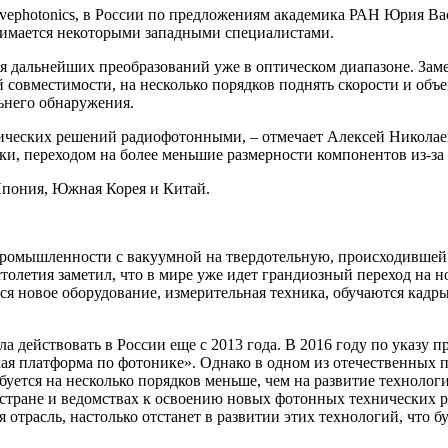
vephotonics, в России по предложениям академика РАН Юрия В
имается некоторыми западными специалистами.
ля дальнейших преобразований уже в оптическом диапазоне. Зам
 совместимости, на несколько порядков поднять скорости и объ
ьнего обнаружения.
ческих решений радиофотонными, – отмечает Алексей Николаев
ки, переходом на более меньшие размерности компонентов из-з
пония, Южная Корея и Китай.
ромышленности с вакуумной на твердотельную, происходившей в
 столетия заметил, что в мире уже идет грандиозный переход на
тся новое оборудование, измерительная техника, обучаются кадр
ла действовать в России еще с 2013 года. В 2016 году по указу
ая платформа по фотонике». Однако в одном из отечественных 
ребуется на несколько порядков меньше, чем на развитие технол
стране и ведомствах к освоению новых фотонных технических ре
 отрасль, настолько отстанет в развитии этих технологий, что