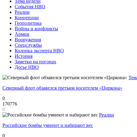
Тема недели
События НВО
Реалии
Концепции
Геополитика
Войны и конфликты
Армии
Вооружения
Спецслужбы
Колонка эксперта НВО
История
Заметки на погонах
Досье НВО
Тем
Северный флот обзавелся третьим носителем «Циркона»
0
170776
8
Реалии
Российские бомбы умнеют и набирают вес
0