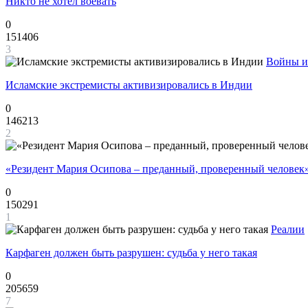
Никто не хотел воевать
0
151406
3
Войны и
Исламские экстремисты активизировались в Индии
0
146213
2
«Резидент Мария Осипова – преданный, проверенный человек
0
150291
1
Реалии
Карфаген должен быть разрушен: судьба у него такая
0
205659
7