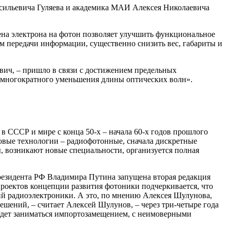
асильевича Гуляева и академика МАИ Алексея Николаевича
ена электрона на фотон позволяет улучшить функциональное
ем передачи информации, существенно снизить вес, габариты и
ич, – пришло в связи с достижением предельных
а многократного уменьшения длины оптических волн».
 СССР и мире с конца 50-х – начала 60-х годов прошлого
 новые технологии – радиофотонные, сначала дискретные
ы, возникают новые специальности, организуется полная
 президента РФ Владимира Путина запущена вторая редакция
проектов концепции развития фотоники подчеркивается, что
огий радиоэлектроники. А это, по мнению Алексея Шулунова,
шений, – считает Алексей Шулунов, – через три-четыре года
 будет заниматься импортозамещением, с неимоверными