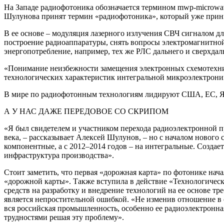
На Западе радиофотоника обозначается термином mwp-microwa
Шулунова принят термин «радиофотоника», который уже прин
В ее основе – модуляция лазерного излучения СВЧ сигналом д
построение радиоаппаратуры, снять вопросы электромагнитной
энергопотребление, например, тех же РЛС дальнего и сверхдал
«Понимание неизбежности замещения электронных схемотехни
технологических характеристик интегральной микроэлектрони
В мире по радиофотонным технологиям лидируют США, ЕС, Я
А У НАС ДАЖЕ ПЕРЕДОВОЕ СО СКРИПОМ
«Я был свидетелем и участником перехода радиоэлектронной п
века, – рассказывает Алексей Шулунов, – но с началом нового
компонентные, а с 2012–2014 годов – на интегральные. Создае
инфраструктура производства».
Стоит заметить, что первая «дорожная карта» по фотонике нача
«дорожной карты». Также вступила в действие «Технологическ
средств на разработку и внедрение технологий на ее основе т
является непростительной ошибкой. «Не изменив отношение в 
вся российская промышленность, особенно ее радиоэлектронная
трудностями решая эту проблему».