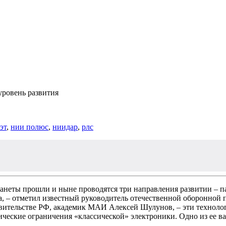
уровень развития
эт
,
нии полюс
,
ниидар
,
рлс
еты прошли и ныне проводятся три направления развитии – пара
а, – отметил известный руководитель отечественной оборонной
ительстве РФ, академик МАИ Алексей Шулунов, – эти технолог
зические ограничения «классической» электроники. Одно из ее 