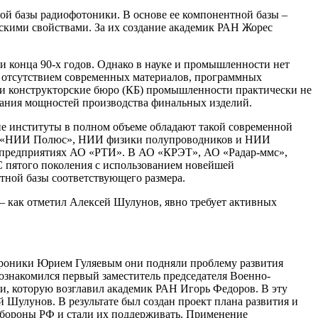
ой базы радиофотоники. В основе ее компонентной базы –
ескими свойствами. За их создание академик РАН Жорес
 конца 90-х годов. Однако в науке и промышленности нет
 отсутствием современных материалов, программных
и конструкторские бюро (КБ) промышленности практически не
дания мощностей производства финальных изделий.
е институты в полном объеме обладают такой современной
 АО «НИИ Полюс», НИИ физики полупроводников и НИИ
а предприятиях АО «РТИ». В АО «КРЭТ», АО «Радар-ммс»,
пятого поколения с использованием новейшей
тной базы соответствующего размера.
 – как отметил Алексей Шулунов, явно требует активных
ктроники Юрием Гуляевым они подняли проблему развития
ознакомился первый заместитель председателя Военно-
 которую возглавил академик РАН Игорь Федоров. В эту
Шулунов. В результате был создан проект плана развития и
обороны РФ и стали их поддерживать. Применение