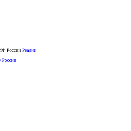
Реалии
 России