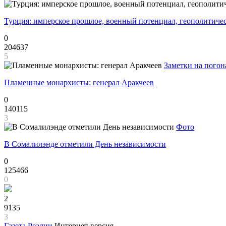
Турция: имперское прошлое, военный потенциал, геополитиче
0
204637
5
Заметки на погон
Пламенные монархисты: генерал Аракчеев
0
140115
3
Фото
В Сомалилэнде отметили День независимости
0
125466
0
2
9135
3
Газета
Реалии
Интернет-версия