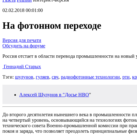
02.02.2018 00:01:00
На фотонном переходе
Версия для печати
Обсудить на форуме
Россия отстает в области перевода промышленности на новый 
Геннадий Старых
Тэги:
шулунов
,
гуляев
,
свч
,
радиофотонные технологии
,
рти
,
кр
Алексей Шулунов в "Досье НВО
"
До второго десятилетия нынешнего века в промышленности план
на четвертый уровень, основывающийся на технологиях фотон
технического совета Военно-промышленной комиссии при прав
покоя и заряда, что позволяет преодолеть принципиальные фи