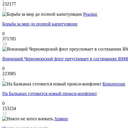
232177
11
Реалии
Борьба за мир до полной капитуляции
0
371785
18
Воюющий Черноморский флот преуспевает в состязаниях ВМФ
0
223985
4
Концепции
На Балканах готовится новый прокси-конфликт
0
153234
15
Армии