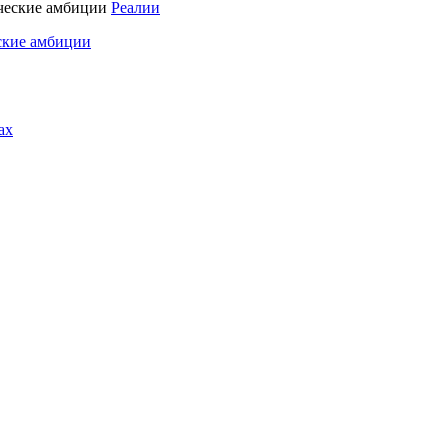
Реалии
ские амбиции
ах