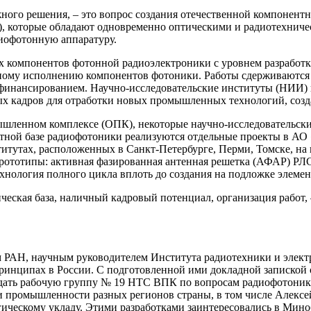
ого решения, – это вопрос создания отечественной компонентн
..), которые обладают одновременно оптическими и радиотехнич
диофотонную аппаратуру.
 компонентов фотонной радиоэлектроники с уровнем разработки
ьному исполнению компонентов фотоники. Работы сдерживаются
финансированием. Научно-исследовательские институты (НИИ) 
ых кадров для отработки новых промышленных технологий, соз
шленном комплексе (ОПК), некоторые научно-исследовательски
ентной базе радиофотоники реализуются отдельные проекты в
итутах, расположенных в Санкт-Петербурге, Перми, Томске, н
тотипы: активная фазированная антенная решетка (АФАР) РЛС 
нология полного цикла вплоть до создания на подложке элемен
ческая база, наличный кадровый потенциал, организация работ,
ком РАН, научным руководителем Института радиотехники и эле
ринципах в России. С подготовленной ими докладной запиской 
ать рабочую группу № 19 НТС ВПК по вопросам радиофотоники,
 промышленности разных регионов страны, в том числе Алексей 
гическому укладу. Этими разработками заинтересовались в Мин