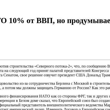
ТО 10% от ВВП, но продумыва
тив строительства «Северного потока-2», что, по сообщению 
та на следующий год принят палатой представителей Конгресс
нта Сенатом, свое решение озвучит президент США Дональд Трам
ольство из-за сотрудничества Берлина с Москвой в строительст
, а потом мы должны защищать Германию от России? Как это раб
ного финансирования НАТО как со стороны ФРГ, так и других ст
ференции в Белом доме сказал, что Европейский союз был созда
фициальный представитель внешнеполитического ведомства Мар
читает американский лидер. Изменить Договор о Европейском с