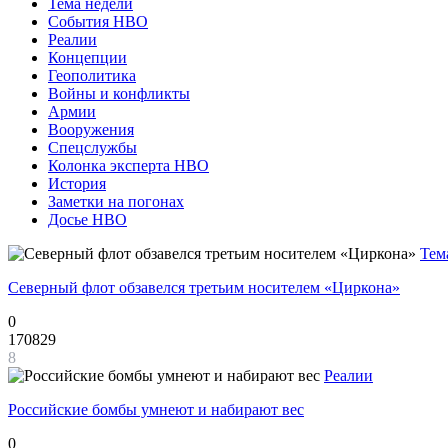
Тема недели
События НВО
Реалии
Концепции
Геополитика
Войны и конфликты
Армии
Вооружения
Спецслужбы
Колонка эксперта НВО
История
Заметки на погонах
Досье НВО
Тем
Северный флот обзавелся третьим носителем «Циркона»
0
170829
8
Реалии
Российские бомбы умнеют и набирают вес
0