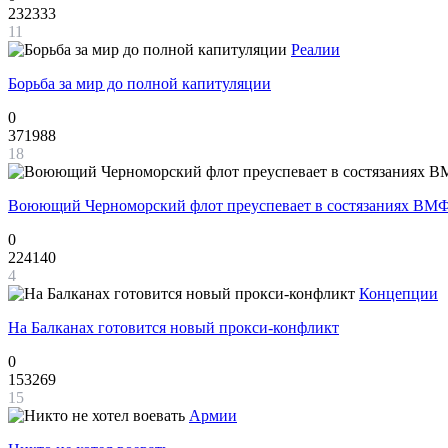
232333
11
Реалии
Борьба за мир до полной капитуляции
0
371988
18
Воюющий Черноморский флот преуспевает в состязаниях ВМФ
0
224140
4
Концепции
На Балканах готовится новый прокси-конфликт
0
153269
15
Армии