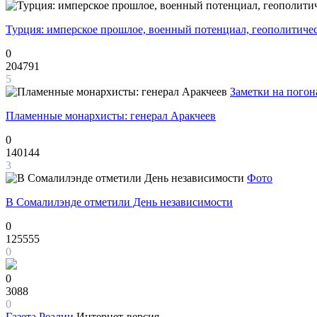
Турция: имперское прошлое, военный потенциал, геополитиче
0
204791
5
Заметки на погон
Пламенные монархисты: генерал Аракчеев
0
140144
3
Фото
В Сомалилэнде отметили День независимости
0
125555
0
0
3088
0
Газета
Реалии
Интернет-версия