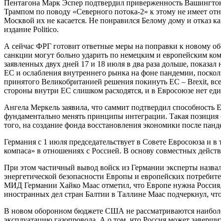
Пентагона Марк Эспер подтвердил приверженность Вашингтон
Трампом по поводу «Северного потока-2» к этому не имеет от
Москвой их не касается. Не понравился Белому дому и отказ к
издание Politico.
А сейчас ФРГ готовит ответные меры на поправки к новому о
санкции могут больно ударить по немецким и европейским ком
заявленных двух дней 17 и 18 июля в два раза дольше, показа
ЕС и ослабления внутреннего рынка на фоне пандемии, посколь
принятого Великобританией решения покинуть ЕС – Brexit, вс
стороны внутри ЕС слишком расходятся, и в Евросоюзе нет еди
Ангела Меркель заявила, что саммит подтвердил способность 
фундаментально менять принципы интеграции. Такая позиция б
того, на создание фонда восстановления экономики после панд
Германия с 1 июля председательствует в Совете Евросоюза и в
компаса» в отношениях с Россией. В основу совместных действ
При этом частичный вывод войск из Германии эксперты назвал
энергетической безопасности Европы и европейских потребите
МИД Германии Хайко Маас отметил, что Европе нужна Россия,
иностранных дел стран Балтии в Таллине Маас подчеркнул, что
В новом оборонном бюджете США не рассматриваются наиболее
эксплуатацию газопровода. А о том, что Россия может заверши