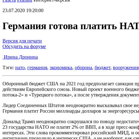
23.07.2020 19:20:00
Германия готова платить НА
Версия для печати
Обсудить на форуме
Ирина Дронина
Тэги:
нато
,
германия
,
экономика
,
оборона
,
бюджет
,
вооружения
Оборонный бюджет США на 2021 год предполагает санкции про
действиям Европейского союза. Новый проект военного бюдже
потока-2» и «Турецкого потока», а после утверждения докуме
Лидер Соединенных Штатов неоднократно высказывал свое недов
Германия платит России миллиарды долларов за энергоресурсы
Дональд Трамп неоднократно сокрушался по поводу недостаточ
23 государства НАТО не платят 2% от ВВП, а в ходе пресс-кон
интересах. Эти слова прокомментировал российский МИД, и о
интеграции проходило в интересах США, а не наоборот, как с