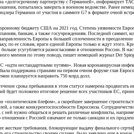
а «долгосрочному партнерству с Германией», информирует ТА
ношения, попытались заверить в военном ведомстве. Ранее неме
анцлера Германии от участия в саммите G7 в формате очной встр
боронному бюджету США на 2021 год. Степень уязвимости Евро
паниям, банкам, а также госучреждениям. Последний саммит, ко
л направленность Европы к большей сплоченности в преодолении 
ку, по ее словам, враги единой Европы только и ждут этого. Кр
е больше усугубляется разногласиями в отношении России. В на
ного мнения по этому поводу, пишет немецкий журнал Der Spieg
ЕС «идти нестандартными путями». Новая коронавирусная инфек
ыла поддержана странами на первом очном форуме глав Евросою
емии планируется направить 750 млрд долл.
 течение срока пребывания в этом статусе намерена продвигать 
ий будет положено итоговое решение всех участников ЕС, принят
и «политическим блефом», а скорейшее завершение строительств
лей, а также конкурентоспособности Евросоюза. Сотрудничество 
 с ней нужно общаться и решать различные конфликты, наприме
 отношения с Россией означают не только санкции и их продлен
 жесткие требования, блокирующие выдачу финального сертифик
ть его строительство своими силами, было заявлено еще в конце