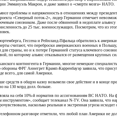
ции Эммануэль Макрон, и даже заявил о «смерти мозга» НАТО.
альянсе проблемы и напряженность в отношениях между презид
роекта «Северный поток-2», лидер Германии отмечает невозмож
ючевым союзником. Даже после обвинений в недоплате альянсу
сленность до 25 тыс. военнослужащих. Посмотрим, что из этого
ловек.
юртемберга, Гессена и Рейнланд-Пфальца обратились к америка
рты считают, что переброски американских военных в Польшу, 
м для страны, но и к потере Германией статуса ключевого сою
ой, по которому альянс отказывался от размещения крупных сил
канского контингента в Германии, многие немецкие специалист
 обороны ФРГ Аннегрет Крамп-Карренбауэр заявила, что присут
де всего, для самой Америки.
ше средств в общую казну возымели свое действие и в конце пр
но на 130 млрд долл. больше.
ия взяла на себя 10%-й норматив по ассигнованиям ВС НАТО. На
нструментом», сообщает телеканал N-TV. Она заявила, что на
чувствовали, насколько реальная и экстренная угроза исходит 
елефонном разговоре отметили, что любой план Америки не дол