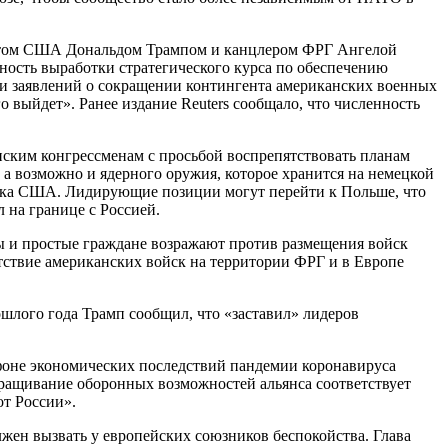
ентом США Дональдом Трампом и канцлером ФРГ Ангелой
ность выработки стратегического курса по обеспечению
 и заявлений о сокращении контингента американских военных
 выйдет». Ранее издание Reuters сообщало, что численность
нским конгрессменам с просьбой воспрепятствовать планам
а возможно и ядерного оружия, которое хранится на немецкой
зника США. Лидирующие позиции могут перейти к Польше, что
 на границе с Россией.
ы и простые граждане возражают против размещения войск
ствие американских войск на территории ФРГ и в Европе
ошлого года Трамп сообщил, что «заставил» лидеров
 фоне экономических последствий пандемии коронавируса
ращивание оборонных возможностей альянса соответствует
от России».
жен вызвать у европейских союзников беспокойства. Глава