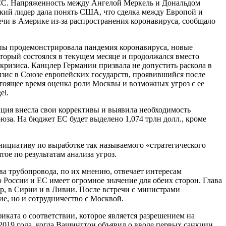
СС. Напряженность между Ангелой Меркель и Дональдом
цкий лидер дала понять США, что сделка между Европой и
ечи в Америке из-за распространения коронавируса, сообщало
пы продемонстрировала пандемия коронавируса, новые
торый состоялся в текущем месяце и продолжался вместо
кризиса. Канцлер Германии призвала не допустить раскола в
изис в Союзе европейских государств, проявившийся после
стоящее время оценка роли Москвы и возможных угроз с ее
el.
ция внесла свои коррективы и выявила необходимость
за. На бюджет ЕС будет выделено 1,074 трлн долл., кроме
инициативу по выработке так называемого «стратегического
ое по результатам анализа угроз.
а трубопровода, по их мнению, отвечает интересам
России и ЕС имеет огромное значение для обеих сторон. Глава
р, в Сирии и в Ливии. После встречи с министрами
ие, но и сотрудничество с Москвой.
ата о соответствии, которое является разрешением на
 2019 года, когда Вашингтон объявил о вводе первых санкции