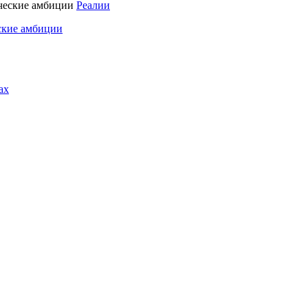
Реалии
ские амбиции
ах