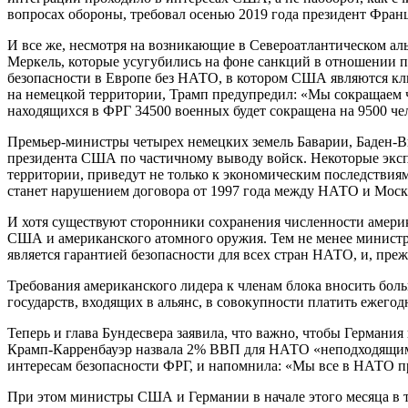
вопросах обороны, требовал осенью 2019 года президент Фран
И все же, несмотря на возникающие в Североатлантическом 
Меркель, которые усугубились на фоне санкций в отношении п
безопасности в Европе без НАТО, в котором США являются кл
на немецкой территории, Трамп предупредил: «Мы сокращаем чи
находящихся в ФРГ 34500 военных будет сокращена на 9500 че
Премьер-министры четырех немецких земель Баварии, Баден-В
президента США по частичному выводу войск. Некоторые экспе
территории, приведут не только к экономическим последствия
станет нарушением договора от 1997 года между НАТО и Москв
И хотя существуют сторонники сохранения численности амери
США и американского атомного оружия. Тем не менее министр
является гарантией безопасности для всех стран НАТО, и, преж
Требования американского лидера к членам блока вносить боль
государств, входящих в альянс, в совокупности платить ежегод
Теперь и глава Бундесвера заявила, что важно, чтобы Герман
Крамп-Карренбауэр назвала 2% ВВП для НАТО «неподходящим и
интересам безопасности ФРГ, и напомнила: «Мы все в НАТО про
При этом министры США и Германии в начале этого месяца в т