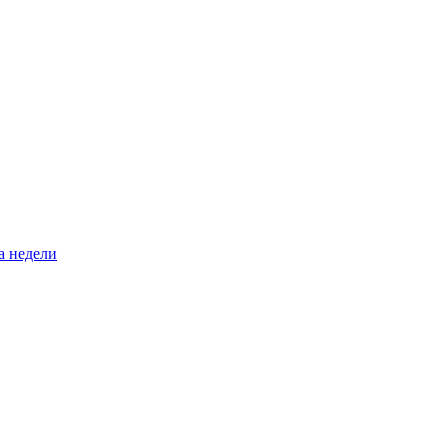
а недели