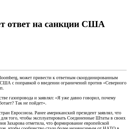
ет ответ на санкции США
Bloomberg, может привести к ответным скоординированным
а США с поправкой о введении ограничений против «Северного
п.
ве газопровода и заявлял: «Я уже давно говорил, почему
отает? Так не пойдет».
ран Евросоюза. Ранее американский президент заявлял, что
н для того, чтобы эксплуатировать Соединенные Штаты в своих
ия Захарова отметила, что формирование европейской
оюзе, чтобы сообщество стало более независимым от НАТО в