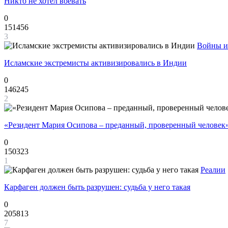
Никто не хотел воевать
0
151456
3
Войны и
Исламские экстремисты активизировались в Индии
0
146245
2
«Резидент Мария Осипова – преданный, проверенный человек
0
150323
1
Реалии
Карфаген должен быть разрушен: судьба у него такая
0
205813
7