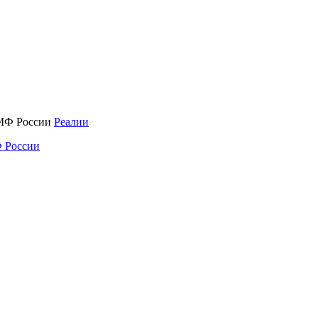
Реалии
 России