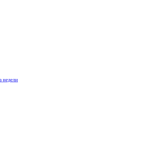
а недели