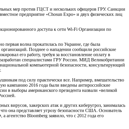
ельных мер против ГЦСТ и нескольких офицеров ГРУ. Санкции
совместное предприятие «Chosun Expo» и двух физических лиц
ционированного доступа к сети Wi-Fi Организации по
но первая волна прокатилась по Украине, где была
х организаций. Позднее о нападении сообщили российские
кировал его работу, требуя за восстановление оплату в
л разработан специалистами ГРУ России. МИД Великобритании
 национальной компьютерной безопасности, консультирующий
.
рушникам под силу практически все. Например, вмешательство
скую кампанию 2016 года были введены антироссийские
ссии в выборы американского президента назвали «великой
Россией.
ных вирусов, хакерских атак и других киберугроз, занималась
 что она представляет угрозу безопасности США. Основатель
агентство Bloomberg заявило, что с 2012 года его