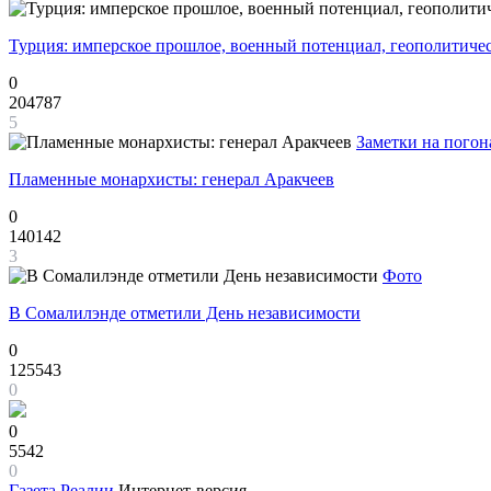
Турция: имперское прошлое, военный потенциал, геополитиче
0
204787
5
Заметки на погон
Пламенные монархисты: генерал Аракчеев
0
140142
3
Фото
В Сомалилэнде отметили День независимости
0
125543
0
0
5542
0
Газета
Реалии
Интернет-версия