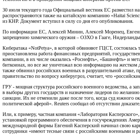
30 июля текущего года Официальный вестник ЕС разместил на
распространяются также на китайскую компанию «Haitai Scienc
из КНР. Документ вступил в силу со дня его опубликования.
По информации ЕС, Алексей Минин, Алексей Моренец, Евгени
запрещению химического оружия – ОЗХО в Гааге, Нидерланды, 
Кибератака «NotPetya», в которой обвиняют ГЦСТ, состоялась т
приостановлена работа финансовых предприятий, государстве
компании, в их числе оказались «Роснефть», «Башнефть» и мета
биткоинах, но все же уничтожал всю информацию на жестком 
также обвинил российских военных в разрушительной атаке,
правительство по вопросу киберугроз, считает, что «российски
ГРУ - мощная структура российского военного ведомства, а з
в выборы других государств и назначение лидеров по желани
санкции. Их не отменили даже после того, когда суд южного о
политической аферой». Reuters сообщал об отсутствии доказат
Или, к примеру, частная компания «Лаборатория Касперского»,
установкой программного обеспечения в госучреждениях Америк
международной фирмы Евгений Касперский начинал свою карьер
сотрудники «имеют тесные связи с российскими военными и р