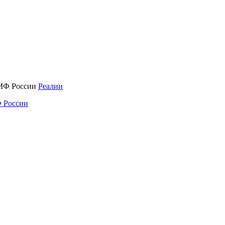
Реалии
 России