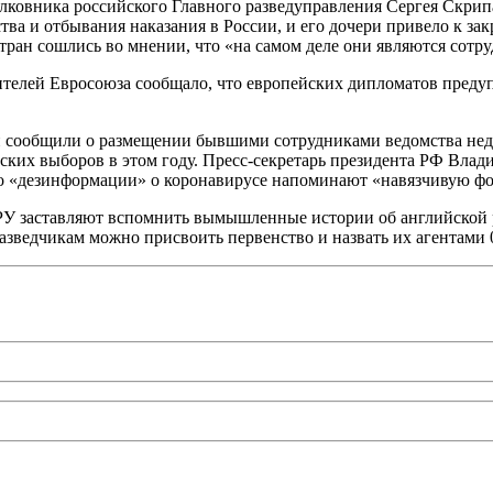
лковника российского Главного разведуправления Сергея Скри
ва и отбывания наказания в России, и его дочери привело к за
ран сошлись во мнении, что «на самом деле они являются сотр
авителей Евросоюза сообщало, что европейских дипломатов пред
 сообщили о размещении бывшими сотрудниками ведомства недо
тских выборов в этом году. Пресс-секретарь президента РФ Вл
о «дезинформации» о коронавирусе напоминают «навязчивую ф
 заставляют вспомнить вымышленные истории об английской ра
азведчикам можно присвоить первенство и назвать их агентами 