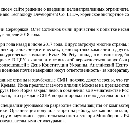
 своем сайте решение о введении целенаправленных ограничит
e and Technology Development Co. LTD», корейское экспортное 
й Серебряков, Олег Сотников были причастны к попытке несанк
в апреле 2018 года.
ри года назад в июне 2017 года. Вирус затронул многие страны, 
нных органов, энергетических, транспортных компаний и други
ллургическая компания Evraz. NotPetya попадал в компьютер, бло
диске. В ЦРУ заявили, что «с высокой вероятностью» вирус бы
 произошедшей в День Конституции Украины. Английский Центр
е военные почти наверняка несут ответственность» за кибератаку
ападные страны и зарубежные СМИ, похоже, даже уверены, что г
ю Кремля. Из-за предполагаемого влияния Москвы на президент
круга Нью-Йорка закрыл дело, а обвинения во вмешательстве Ро
ельств, что граждане США координировали свою деятельность с 
 специализирующаяся на разработке систем защиты от компьютер
и. Организация получила запрет на работу, так как посчитали,
у в научно-исследовательском институте при Минобороны РФ, а 
азведывательными структурами».