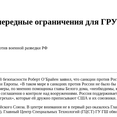
чередные ограничения для ГРУ
ротив военной разведки РФ
зопасности Роберт О’Брайен заявил, что санкции против Росси
 Европы. «В таком мире в санкциях против России не было бы 
 меры, по мнению помощника главы Белого дома, «необходимы, 
соглашения о контроле над вооружениями. Россия поддерживает
х «грехах», которые ей дружно приписывают США и их союзники.
кого Союза. В центре внимания не в первый раз оказалось Гла
РУ). Главный Центр Специальных Технологий (ГЦСТ) ГУ ГШ об