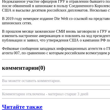
Недоказанное участие офицеров ГРУ в отравлении бывшего по
после обвинений в шпионаже в пользу Соединенного Королевст
США и высылке десятков российских дипломатов. Несколько ст
В 2019 году немецкое издание Die Welt со ссылкой на предст
шпионских сетях.
В прошлом месяце заокеанские СМИ вновь заговорили о ГРУ и
изменить настроение американцев и повлиять на ход президен
публикации и заявил, что утверждения США о кампании РФ п
Фейковые сообщения западных информационных агентств о ГРУ
агента 007, по сравнению с которым российским всемогущим р
комментарии
(0)
Вы можете оставить комментарии.
Комментарии отключены - материал старше 3 дней
Читайте также