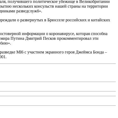
паля, получившего политическое убежище в Великобритании
крытию нескольких консульств нашей страны на территории
удниками разведслужб».
упреждали о развернутых в Брюсселе российских и китайских
стоверной информации о коронавирусе, которая способна
адимира Путина Дмитрий Песков прокомментировал эти
обию».
зведке MI6 с участием экранного героя Джеймса Бонда –
001.