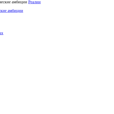
Реалии
ские амбиции
ах