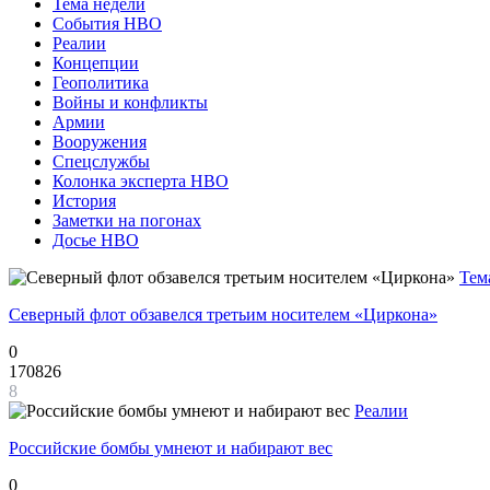
Тема недели
События НВО
Реалии
Концепции
Геополитика
Войны и конфликты
Армии
Вооружения
Спецслужбы
Колонка эксперта НВО
История
Заметки на погонах
Досье НВО
Тем
Северный флот обзавелся третьим носителем «Циркона»
0
170826
8
Реалии
Российские бомбы умнеют и набирают вес
0