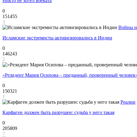
Никто не хотел воевать
0
151455
3
Войны и
Исламские экстремисты активизировались в Индии
0
146243
2
«Резидент Мария Осипова – преданный, проверенный человек
0
150321
1
Реалии
Карфаген должен быть разрушен: судьба у него такая
0
205809
7