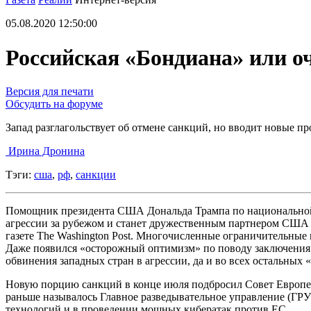
05.08.2020 12:50:00
Российская «Бондиана» или о
Версия для печати
Обсудить на форуме
Запад разглагольствует об отмене санкций, но вводит новые п
Ирина Дронина
Тэги:
сша
,
рф
,
санкции
Помощник президента США Дональда Трампа по национальной бе
агрессии за рубежом и станет дружественным партнером США и
газете The Washington Post. Многочисленные ограничительные
Даже появился «осторожный оптимизм» по поводу заключения 
обвинения западных стран в агрессии, да и во всех остальны
Новую порцию санкций в конце июля подбросил Совет Европейс
раньше называлось Главное разведывательное управление (Г
технологий и в проведении мощных кибератак против ЕС.