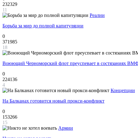
232329
11
Реалии
Борьба за мир до полной капитуляции
0
371985
18
Воюющий Черноморский флот преуспевает в состязаниях ВМФ
0
224136
4
Концепции
На Балканах готовится новый прокси-конфликт
0
153266
15
Армии