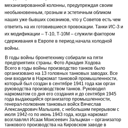
механизированной колонны, предупреждая своим
необыкновенным, грозным и эстетичным обликом
наших уже бывших союзников, что у Советов есть чем
ответить на их готовившиеся провокации. Танки ИС-3 и
их модификации – Т-10, Т-10М – служили фактором
сдерживания в Европе в период начала холодной
войны.
В годы войны бронетехнику собирали на пяти
предприятиях страны. Фото Аркадия Ходова
Всего в годы войны производство танков было
организовано на 13 головных танковых заводах. Все
они входили в Наркомат танковой промышленности,
который был создан в сентябре 1941 года как орган
руководства производством танков. Руководил
наркоматом со дня его создания и до сентября 1945
года выдающийся организатор промышленности,
генерал-полковник танковых войск Вячеслав
Александрович Малышев, с небольшим перерывом с
июля 1942-го по июнь 1943 года, когда наркомат
возглавлял Исаак Моисеевич Зальцман – организатор
танкового производства на Кировском заводе в