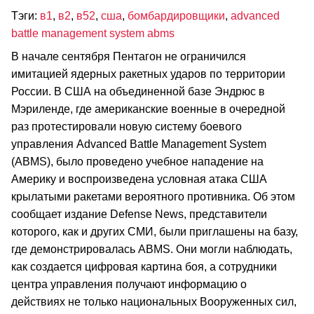
Тэги:
в1
,
в2
,
в52
,
сша
,
бомбардировщики
,
advanced
battle management system abms
В начале сентября Пентагон не ограничился
имитацией ядерных ракетных ударов по территории
России. В США на объединенной базе Эндрюс в
Мэриленде, где американские военные в очередной
раз протестировали новую систему боевого
управления Advanced Battle Management System
(ABMS), было проведено учебное нападение на
Америку и воспроизведена условная атака США
крылатыми ракетами вероятного противника. Об этом
сообщает издание Defense News, представители
которого, как и других СМИ, были приглашены на базу,
где демонстрировалась ABMS. Они могли наблюдать,
как создается цифровая картина боя, а сотрудники
центра управления получают информацию о
действиях не только национальных Вооруженных сил,