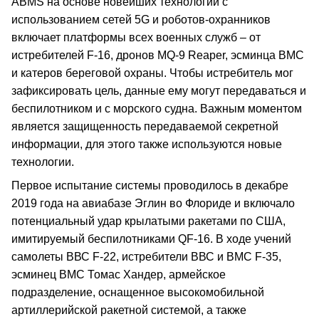
ABMS на основе новейших технологий с
использованием сетей 5G и роботов-охранников
включает платформы всех военных служб – от
истребителей F-16, дронов MQ-9 Reaper, эсминца ВМС
и катеров береговой охраны. Чтобы истребитель мог
зафиксировать цель, данные ему могут передаваться и
беспилотником и с морского судна. Важным моментом
является защищенность передаваемой секретной
информации, для этого также используются новые
технологии.
Первое испытание системы проводилось в декабре
2019 года на авиабазе Эглин во Флориде и включало
потенциальный удар крылатыми ракетами по США,
имитируемый беспилотниками QF-16. В ходе учений
самолеты ВВС F-22, истребители ВВС и ВМС F-35,
эсминец ВМС Томас Хандер, армейское
подразделение, оснащенное высокомобильной
артиллерийской ракетной системой, а также