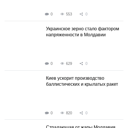
0
553
0
Украинское зерно стало фактором
напряженности в Молдавии
0
629
0
Киев ускорит производство
баллистических и крылатых ракет
0
820
0
Страдающая от жары Молдавия