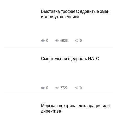
Выставка трофеев: ядовитые змеи
и кони-утопленники
0
6926
0
Смертельная щедрость НАТО
0
7722
0
Морская доктрина: декларация или
директива