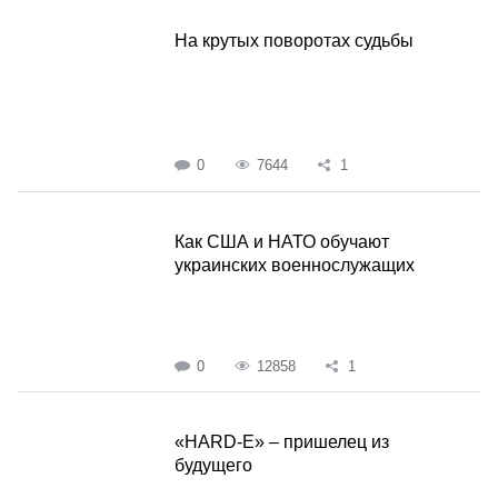
На крутых поворотах судьбы
0
7644
1
Как США и НАТО обучают
украинских военнослужащих
0
12858
1
«HARD-E» – пришелец из
будущего