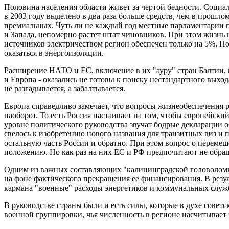
Половина населения области живет за чертой бедности. Соци
в 2003 году выделено в два раза больше средств, чем в прошлом
премиальных. Чуть ли не каждый год местные парламентарии 
и Запада, непомерно растет штат чиновников. При этом жизнь н
источников электричеством регион обеспечен только на 5%. По
оказаться в энергоизоляции.
Расширение НАТО и ЕС, включение в их "ауру" стран Балтии, 
и Европа - оказались не готовы к поиску нестандартного выхо
не разгадывается, а забалтывается.
Европа справедливо замечает, что вопросы жизнеобеспечения 
наоборот. То есть Россия настаивает на том, чтобы европейск
уровне политического руководства звучат бодрые декларации о
свелось к изобретению нового названия для транзитных виз и
остальную часть России и обратно. При этом вопрос о переме
положению. Но как раз на них ЕС и РФ предпочитают не обра
Одним из важных составляющих "калининградской головоломк
на фоне фактического прекращения ее финансирования. В резу
кармана "военные" расходы энергетиков и коммунальных служ
В руководстве страны были и есть силы, которые в духе совет
военной группировки, чья численность в регионе насчитывает 