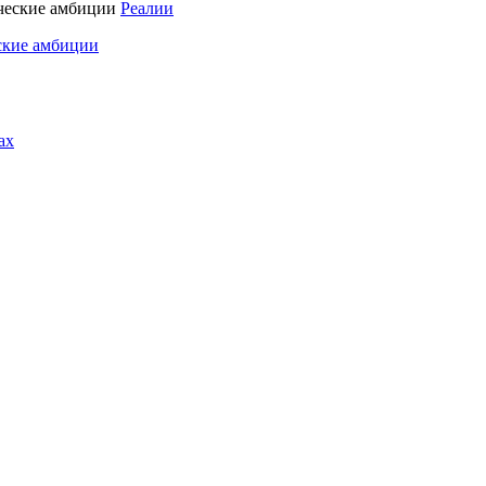
Реалии
ские амбиции
ах