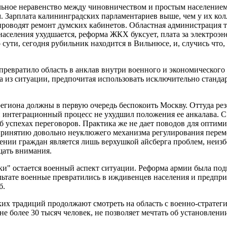
альное неравенство между чиновничеством и простым население
. Зарплата калининградских парламентариев выше, чем у их колле
проводят ремонт думских кабинетов. Областная администрация 
аселения ухудшается, реформа ЖКХ буксует, плата за электроэне
 сути, сегодня рубильник находится в Вильнюсе, и, случись что,
превратило область в анклав внутри военного и экономического
да из ситуации, предпочитая использовать исключительно станд
региона должны в первую очередь беспокоить Москву. Оттуда ре
ий интеграционный процесс не ухудшил положения ее анкалава. С
б успехах переговоров. Практика же не дает поводов для оптими
 принятию довольно неуклюжего механизма регулирования переме
щении граждан является лишь верхушкой айсберга проблем, неиз
щать внимания.
и" остается военный аспект ситуации. Реформа армии была по
льтате военные превратились в иждивенцев населения и предпр
б.
ских традиций продолжают смотреть на область с военно-страте
не более 30 тысяч человек, не позволяет мечтать об установлен