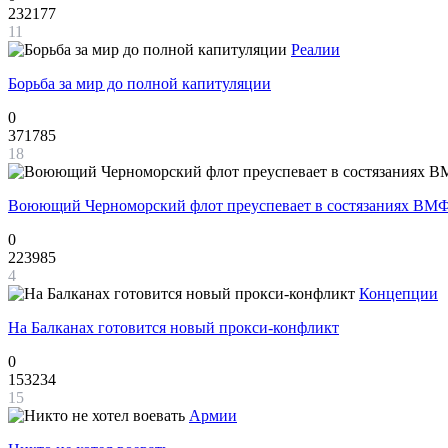
232177
11
Реалии
Борьба за мир до полной капитуляции
0
371785
18
Воюющий Черноморский флот преуспевает в состязаниях ВМФ
0
223985
4
Концепции
На Балканах готовится новый прокси-конфликт
0
153234
15
Армии