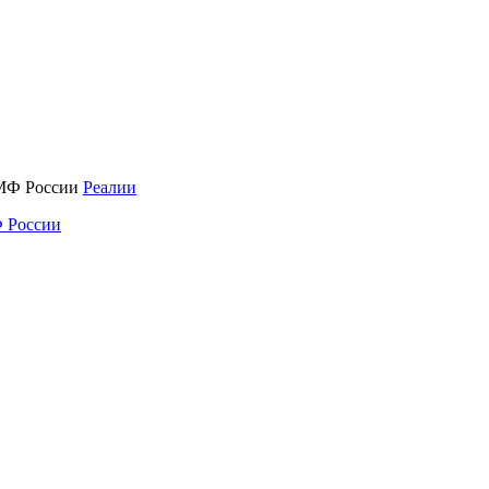
Реалии
 России