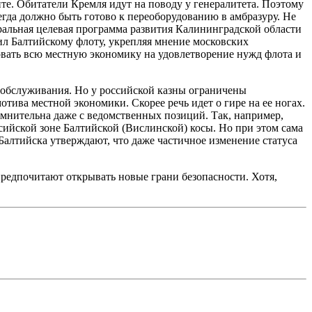
те. Обитатели Кремля идут на поводу у генералитета. Поэтому
егда должно быть готово к переоборудованию в амбразуру. Не
ральная целевая программа развития Калининградской области
лил Балтийскому флоту, укрепляя мнение московских
ровать всю местную экономику на удовлетворение нужд флота и
 обслуживания. Но у российской казны ограничены
ива местной экономики. Скорее речь идет о гире на ее ногах.
мнительна даже с ведомственных позиций. Так, например,
сийской зоне Балтийской (Вислинской) косы. Но при этом сама
Балтийска утверждают, что даже частичное изменение статуса
редпочитают открывать новые грани безопасности. Хотя,