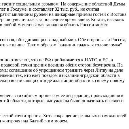
м грозит социальным взрывом. На содержание областной Думы
г в Госдуме, и составляет 32 тыс. руб., не считая
тратит миллионы рублей на шикарные приемы гостей с Востока
ргию увеличилась за последнее время вдвое. Кстати, из своих
 в любой момент самая западная область России может
 союзов, объединяющих западный мир. Обе стороны - и Россия,
артные клише. Таким образом "калининградская головоломка"
зонно отвечают, что не РФ приближается к НАТО и ЕС, а
 правовой точки зрения позиция обеих сторон безупречна. На
зма: соглашение об упрощенном транзите через Литву на деле
щения тех, кто едет поездом из Калининградской области в
бежно возникающих в ходе адаптации области к своему новому
дменена стихийным процессом ее деградации, происходившим
иятий области, которые вынуждены были оплачивать из своего
гической точки зрения. Хотя сокращение реальных возможностей
ии контроля над Балтийским морем.