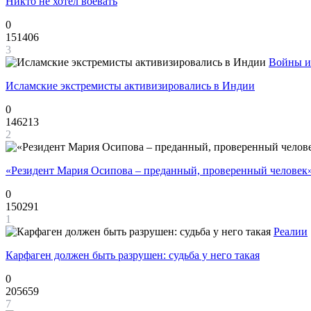
Никто не хотел воевать
0
151406
3
Войны и
Исламские экстремисты активизировались в Индии
0
146213
2
«Резидент Мария Осипова – преданный, проверенный человек
0
150291
1
Реалии
Карфаген должен быть разрушен: судьба у него такая
0
205659
7