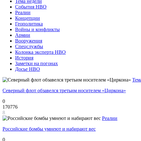
Тема недели
События НВО
Реалии
Концепции
Геополитика
Войны и конфликты
Армии
Вооружения
Спецслужбы
Колонка эксперта НВО
История
Заметки на погонах
Досье НВО
Тем
Северный флот обзавелся третьим носителем «Циркона»
0
170776
8
Реалии
Российские бомбы умнеют и набирают вес
0