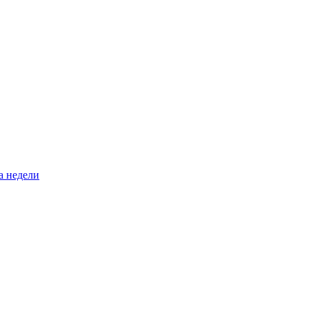
а недели