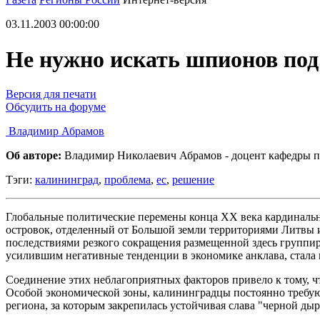
03.11.2003 00:00:00
Не нужно искать шпионов под
Версия для печати
Обсудить на форуме
Владимир Абрамов
Об авторе:
Владимир Николаевич Абрамов - доцент кафедры по
Тэги:
калининград
,
проблема
,
ес
,
решение
Глобальные политические перемены конца ХХ века кардиналь
островок, отделенный от Большой земли территориями Литвы и
последствиями резкого сокращения размещенной здесь группи
усилившим негативные тенденции в экономике анклава, стала 
Соединение этих неблагоприятных факторов привело к тому, чт
Особой экономической зоны, калининградцы постоянно требую
региона, за которым закрепилась устойчивая слава "черной дыр