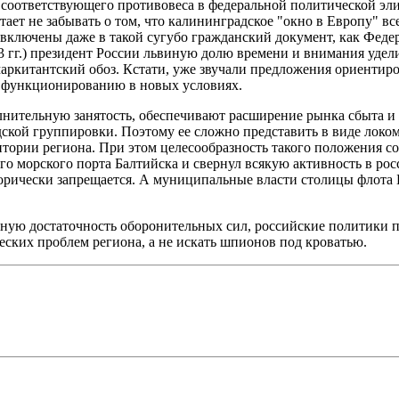
 соответствующего противовеса в федеральной политической эли
ает не забывать о том, что калининградское "окно в Европу" вс
включены даже в такой сугубо гражданский документ, как Феде
003 гг.) президент России львиную долю времени и внимания уде
 маркитантский обоз. Кстати, уже звучали предложения ориенти
к функционированию в новых условиях.
лнительную занятость, обеспечивают расширение рынка сбыта и
ой группировки. Поэтому ее сложно представить в виде локомот
ории региона. При этом целесообразность такого положения со
го морского порта Балтийска и свернул всякую активность в рос
горически запрещается. А муниципальные власти столицы флота 
ную достаточность оборонительных сил, российские политики п
ских проблем региона, а не искать шпионов под кроватью.