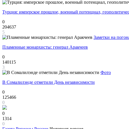
Турция: имперское прошлое, военный потенциал, геополитиче
0
204637
5
Заметки на погон
Пламенные монархисты: генерал Аракчеев
0
140115
3
Фото
В Сомалилэнде отметили День независимости
0
125466
0
0
1314
0
Газета
Регионы России
Интернет-версия