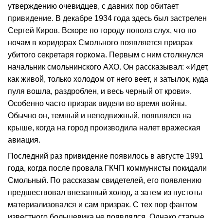
утверждению очевидцев, с давних пор обитает
привидение. В декабре 1934 года здесь был застрелен
Сергей Киров. Вскоре по городу пополз слух, что по
ночам в коридорах Смольного появляется призрак
убитого секретаря горкома. Первым с ним столкнулся
начальник смольнинского АХО. Он рассказывал: «Идет,
как живой, только холодом от него веет, и затылок, куда
пуля вошла, раздроблен, и весь черный от крови».
Особенно часто призрак видели во время войны.
Обычно он, темный и неподвижный, появлялся на
крыше, когда на город производила налет вражеская
авиация.
Последний раз привидение появилось в августе 1991
года, когда после провала ГКЧП коммунисты покидали
Смольный. По рассказам свидетелей, его появлению
предшествовал внезапный холод, а затем из пустоты
материализовался и сам призрак. С тех пор фантом
известного большевика не появлялся. Однако старые