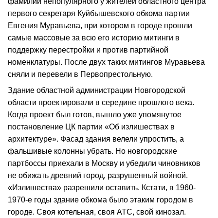
фамилии непопулярного у жителей областного центра
первого секретаря Куйбышевского обкома партии
Евгения Муравьева, при котором в городе прошли
самые массовые за всю его историю митинги в
поддержку перестройки и против партийной
номенклатуры. После двух таких митингов Муравьева
сняли и перевели в Первопрестольную.
Здание областной администрации Новгородской
области проектировали в середине прошлого века.
Когда проект был готов, вышло уже упомянутое
постановление ЦК партии «Об излишествах в
архитектуре». Фасад здания велели упростить, а
фальшивые колонны убрать. Но новгородские
партбоссы приехали в Москву и убедили чиновников
не обижать древний город, разрушенный войной.
«Излишества» разрешили оставить. Кстати, в 1960-
1970-е годы здание обкома было этаким городом в
городе. Своя котельная, своя АТС, свой кинозал.