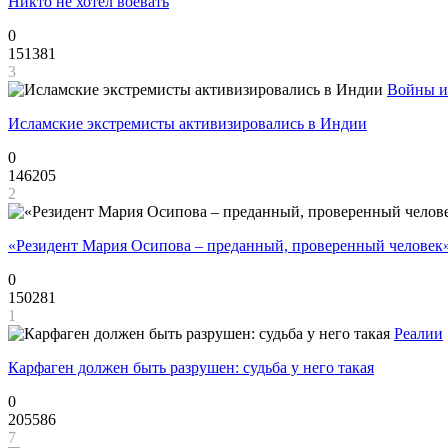
Никто не хотел воевать
0
151381
3
Войны и
Исламские экстремисты активизировались в Индии
0
146205
2
«Резидент Мария Осипова – преданный, проверенный человек
0
150281
1
Реалии
Карфаген должен быть разрушен: судьба у него такая
0
205586
7