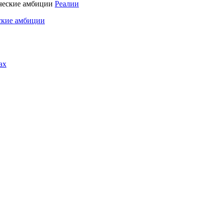
Реалии
ские амбиции
ах