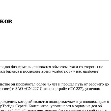
иков
редко бизнесмены становятся объектом атаки со стороны не
ки бизнеса в последнее время «работают» у нас наиболее
тве он проработал более 45 лет и прошел путь от рабочего до
атегия») и ЗАО «СУ-227 Инжспецстрой» (СУ-227), успешно
рождения, который является подозреваемым в уголовном деле о
Трейд» Сергей Колесников, упоминался в одном из дел об
ектор ООО «Стратегия», причем был назначен на свой пост в