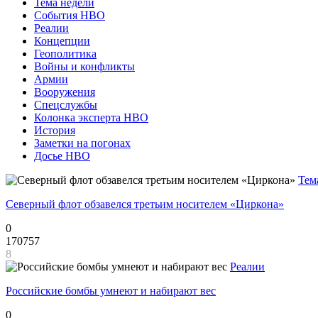
Тема недели
События НВО
Реалии
Концепции
Геополитика
Войны и конфликты
Армии
Вооружения
Спецслужбы
Колонка эксперта НВО
История
Заметки на погонах
Досье НВО
Тем
Северный флот обзавелся третьим носителем «Циркона»
0
170757
8
Реалии
Российские бомбы умнеют и набирают вес
0