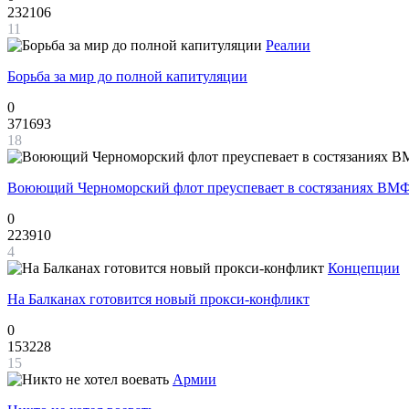
232106
11
Реалии
Борьба за мир до полной капитуляции
0
371693
18
Воюющий Черноморский флот преуспевает в состязаниях ВМФ
0
223910
4
Концепции
На Балканах готовится новый прокси-конфликт
0
153228
15
Армии