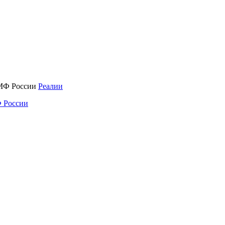
Реалии
 России