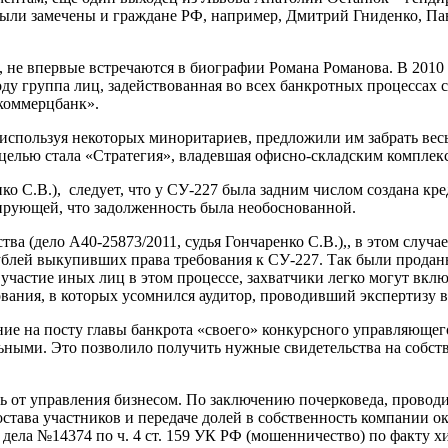
 были замечены и граждане РФ, например, Дмитрий Гниденко, 
, не впервые встречаются в биографии Романа Романова. В 2010
оду группа лиц, задействованная во всех банкротных процессах
коммерцбанк».
 используя некоторых миноритариев, предложили им забрать вес
целью стала «Стратегия», владевшая офисно-складским комплекс
нко С.В.), следует, что у СУ-227 была задним числом создана к
ирующей, что задолженность была необоснованной.
ва (дело А40-25873/2011, судья Гончаренко С.В.),, в этом случ
 рублей выкупивших права требования к СУ-227. Так были прод
частие иных лиц в этом процессе, захватчики легко могут включа
вания, в которых усомнился аудитор, проводивший экспертизу в
е на посту главы банкрота «своего» конкурсного управляющего
ьными. Это позволило получить нужные свидетельства на собст
ь от управления бизнесом. По заключению почерковеда, проводи
остава участников и передаче долей в собственность компании о
дела №14374 по ч. 4 ст. 159 УК РФ (мошенничество) по факту х