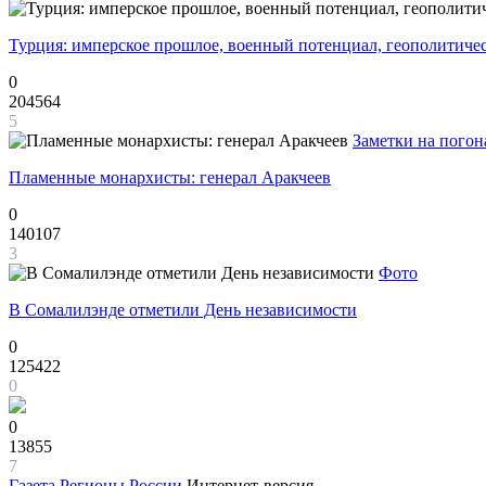
Турция: имперское прошлое, военный потенциал, геополитиче
0
204564
5
Заметки на погон
Пламенные монархисты: генерал Аракчеев
0
140107
3
Фото
В Сомалилэнде отметили День независимости
0
125422
0
0
13855
7
Газета
Регионы России
Интернет-версия