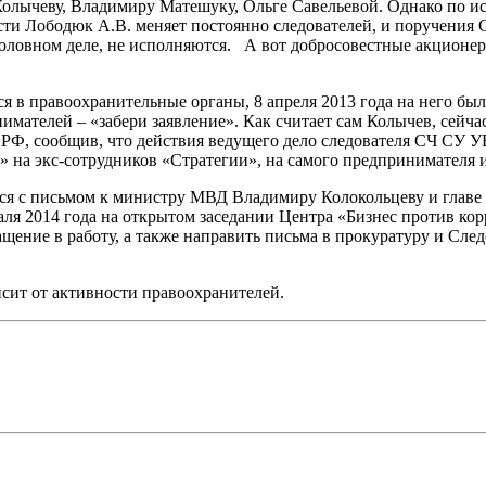
ычеву, Владимиру Матешуку, Ольге Савельевой. Однако по ист
асти Лободюк А.В. меняет постоянно следователей, и поручени
ловном деле, не исполняются. А вот добросовестные акционеры
ся в правоохранительные органы, 8 апреля 2013 года на него бы
имателей – «забери заявление». Как считает сам Колычев, сейча
 РФ, сообщив, что действия ведущего дело следователя СЧ СУ
» на экс-сотрудников «Стратегии», на самого предпринимателя и
ся с письмом к министру МВД Владимиру Колокольцеву и главе
аля 2014 года на открытом заседании Центра «Бизнес против ко
щение в работу, а также направить письма в прокуратуру и Сл
висит от активности правоохранителей.