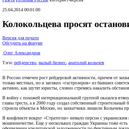
25.04.2014 00:01:00
Колокольцева просят останов
Версия для печати
Обсудить на форуме
Олег Александров
Тэги:
рейдерство
,
малый бизнес
,
анатолий колычев
В России отмечен рост рейдерской активности, причем от захв
только местных, но и заезжих «гастролеров» из бывших советс
активно, как шутят юристы, словно стремясь накалить обстано
В войну с похожей интернациональной группой оказался втянут
главы треста, а в 2000 году создал собственный строительны
строила объекты в Москве, но захватчики лишили Колычева пр
В конфликте вокруг «Стратегии» немало персон с украинским 
мошенничестве. Еще у нескольких граждан Украины тоже есть
оформлении кредиторской задолженности по фиктивным докуме