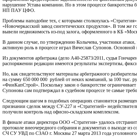
нарушение Устава компании. Но в этом процессе банкротства
НП ПАУ ЦФО.
Проблемы наподобие тех, с которыми столкнулась «Стратегия»
«Новочеркасский завод синтетических продуктов». В том же г
вывели недвижимость из-под залога, оформленного в КБ «Мос
В данном случае, по утверждению Колычева, участники атаки,
активную роль в процессе играл Вячеслав Супонов. Основной 
Из документов арбитража (дело А40-25873/2011, судья Гончаре
распоряжении редакции имеются результаты экспертизы, фикс
Но, как свидетельствуют материалы арбитражного разбирательст
на сумму 650 000 000 рублей от неких компаний, за 100 тыс.
«ФинКапСтрой». Поскольку закон о банкротстве ограничивает у
Супонова сам подтверждал в судебном процессе те самые требо
Следующим шагом в подобных операциях становится размещени
признании сделок между СУ-227 и «Стратегией» недействител
получили контроль над офисно-складским комплексом.
В финале атаки директора ООО «Стратегия» удалось отстранит
протоколе внеочередного собрания и документах о выходе из с
СЧ СУ УВД по СЗАО г. Москвы 27 марта 2013 года уголовного 