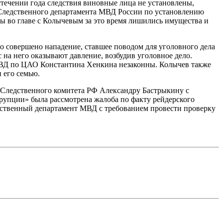
ечении года следствия виновные лица не установлены,
я Следственного департамента МВД России по установлению
 во главе с Колычевым за это время лишились имущества и
ло совершено нападение, ставшее поводом для уголовного дела
с на него оказывают давление, возбудив уголовное дело.
 УВД по ЦАО Константина Хенкина незаконны. Колычев также
 его семью.
 Следственного комитета РФ Александру Бастрыкину с
ррупции» была рассмотрена жалоба по факту рейдерского
едственный департамент МВД с требованием провести проверку