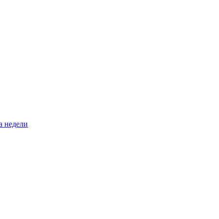
а недели