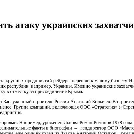
ить атаку украинских захватч
ата крупных предприятий рейдеры перешли к малому бизнесу. Не
ких республик, например, Украины. Именно украинские захватчи
вку в отместку за присоединение Крыма.
 Заслуженный строитель России Анатолий Колычев. В строительс
й бизнес. Группа компаний, включающая ООО «Стратегия» («Стр
едприятия.
корнями. Например, уроженец Львова Роман Романов 1978 года 
 занимательные факты в биографии – гендиректор ООО «Мастер
нтам, еще один выходец из Львова Анатолий Остапюк – гендир