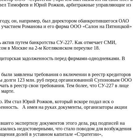
Павел Тимофеев и Юрий Рожков, арбитражные управляющие из
 году, он, например, был директором обанкротившегося ОАО
 с участием Романова и его фирма ООО «Салон на Пятницкой»
ь актив путем банкротства СУ-227. Как отмечает СМИ,
ом в Москве на 2-м Котляковском переулке 18.
редиторская задолженность перед фирмами-однодневками. В
ае были заявлены требования о включении в реестр кредиторов
аны долги 123 млн. руб перед организованной Супоновым ООО
ть в реестр свои требования. Тем более, что СУ-227 в лице
 марте.
. Им стал Юрий Рожков, который вскоре подал иск о
венность. А имея на руках документы, организаторы акции
вшего экспертизу документов этого дела, ряд подписей на
казались недостоверными, что стало поводом для возбуждения
ищения долей в уставном капитале «Стратегии»,