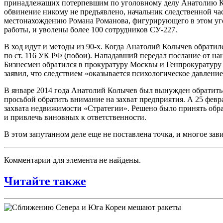
принадлежащих потерпевшим по уголовному делу Анатолию Кол
обвинение никому не предъявлено, начальник следственной ч
местонахождению Романа Романова, фигурирующего в этом уго
работы, и уволены более 100 сотрудников СУ-227.
В ход идут и методы из 90-х. Когда Анатолий Колычев обратил
по ст. 116 УК РФ (побои). Нападавший передал послание от нан
Бизнесмен обратился в прокуратуру Москвы и Генпрокуратуру
заявил, что следствием «оказывается психологическое давление
В январе 2014 года Анатолий Колычев был вынужден обратить
просьбой обратить внимание на захват предприятия. А 25 февр
захвата недвижимости «Стратегии». Решено было принять обра
и привлечь виновных к ответственности.
В этом запутанном деле еще не поставлена точка, и многое за
Комментарии для элемента не найдены.
Читайте также