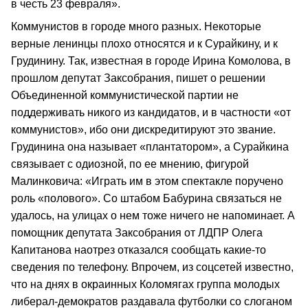
в честь 23 февраля».
Коммунистов в городе много разных. Некоторые
верные ленинцы плохо относятся и к Сурайкину, и к
Грудинину. Так, известная в городе Ирина Комолова, в
прошлом депутат Заксобрания, пишет о решении
Объединенной коммунистической партии не
поддерживать никого из кандидатов, и в частности «от
коммунистов», ибо они дискредитируют это звание.
Грудинина она называет «плантатором», а Сурайкина
связывает с одиозной, по ее мнению, фигурой
Малинковича: «Играть им в этом спектакле поручено
роль «полового». Со штабом Бабурина связаться не
удалось, на улицах о нем тоже ничего не напоминает. А
помощник депутата Заксобрания от ЛДПР Олега
Капитанова наотрез отказался сообщать какие-то
сведения по телефону. Впрочем, из соцсетей известно,
что на днях в окраинных Коломягах группа молодых
либерал-демократов раздавала футболки со слоганом