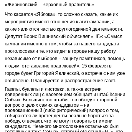
«Жириновский – Верховный правитель»
Что касается «Яблока», то сложно сказать, какие их
мероприятия имеют отношения к агиткампании, а
какие являются частью круглогодичной деятельности.
Депутат Борис Вишневский объясняет «НГ»: «Смысл
кампании именно в том, чтобы за нашего кандидата
проголосовали те, кто видит в городе нашу работу
независимо от выборов – защиту памятников, помощь
людям, отстаивание прав людей». 15 февраля в
городе будет Григорий Явлинский, о встрече с ним уже
объявлено. Планируется и распространение газет.
Газеты, буклеты и листовки, а также встречи
доверенных лиц с населением обещает и штаб Ксении
Собчак. Большинство штабистов обходят стороной
вопрос о целях самих кандидатов – на
провокационный (либо риторический) вопрос о том,
собираются ли претенденты реально бороться за
победу, отвечают, что не могут говорить от имени
кандидатов. Немного многословнее остальных был
сотрудник штаба Собчак, который объяснил «НГ», что