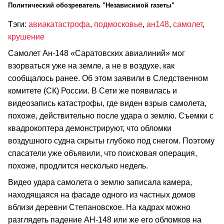
Политический обозреватель "Независимой газеты"
Тэги:
авиакатастрофа
,
подмосковье
,
ан148
,
самолет
,
крушение
Самолет Ан-148 «Саратовских авиалиний» мог
взорваться уже на земле, а не в воздухе, как
сообщалось ранее. Об этом заявили в Следственном
комитете (СК) России. В Сети же появилась и
видеозапись катастрофы, где виден взрыв самолета,
похоже, действительно после удара о землю. Съемки с
квадрокоптера демонстрируют, что обломки
воздушного судна скрыты глубоко под снегом. Поэтому
спасатели уже объявили, что поисковая операция,
похоже, продлится несколько недель.
Видео удара самолета о землю записала камера,
находящаяся на фасаде одного из частных домов
вблизи деревни Степановское. На кадрах можно
разглядеть падение АН-148 или же его обломков на