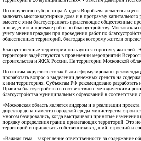
По поручению губернатора Андрея Воробьева делается акцент 
включать многоквартирные дома и в программу капитального р
вместе с этим благоустраивать прилегающие общественные про
проведению и приемке работ по благоустройству. Московская о
учету мнения граждан при проведении работ по благоустройст
общественных территорий, благодаря которому жители определ
Благоустроенные территории пользуются спросом у жителей. 
территории задействуются в проведении мероприятий Всеросс
строительства и ЖКХ России. На территории Московской област
По итогам «круглого стола» были сформулированы рекомендац
проработать вопрос о выделении денежных средств на содержа
к ним территориях. Субъектам РФ рекомендовано разработать и
Правила благоустройства в соответствии с методическими ре
благоустройства муниципальных образований в соответствии с
«Московская область является лидером и в реализации проект
директор департамента городской среды министерства строите
многом базировались, когда выстраивали принятые изменения 
порядку определения границ прилегающих территорий. Это не
территорий и привлекать собственников зданий, строений и с
«Важная тема – закрепление ответственности за содержание о