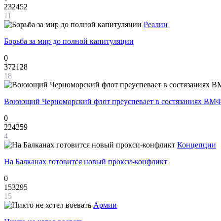
232452
11
Реалии
Борьба за мир до полной капитуляции
0
372128
18
Воюющий Черноморский флот преуспевает в состязаниях ВМФ
0
224259
4
Концепции
На Балканах готовится новый прокси-конфликт
0
153295
15
Армии