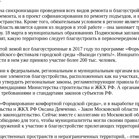
на синхронизации проведения всех видов ремонта и благоустрой
емонта, и в проект софинансирования по ремонту подъездов, и 
странства. Кроме того, обязательным условием в регионе являе
бласть является одним из лидеров в этой работе – она занимает
ву. 18 марта в муниципальных образованиях Подмосковья заплан
ят, какую территорию следует благоустроить в первоочередном 
Этой зимой все благоустроенные в 2017 году по программе «Фо
ийского фестиваля городской среды «Выходи гулять!». Инициат
и в нем уже приняло участие более 200 тыс. человек.
ии к федеральным, региональным и муниципальным органам влас
ние элементов благоустройства, расположенных как на участках
 утвердить региональные законы, регламентирующие правила бла
комендациями Министерства строительства и ЖКХ РФ. А органам
 требованиями и стандартами законов субъектов РФ.
а «Формирование комфортной городской среды», и в выработке п
льства и ЖКХ РФ Оксана Демченко. - Закон Московской области 
в законодательство. Сейчас вместе с коллегами из Московской 
обходимо для того, чтобы муниципалитеты могли своими прави
ооружений к участию в благоустройстве прилегающих территори
бщественных пространств и неразграниченных территорий, - отм