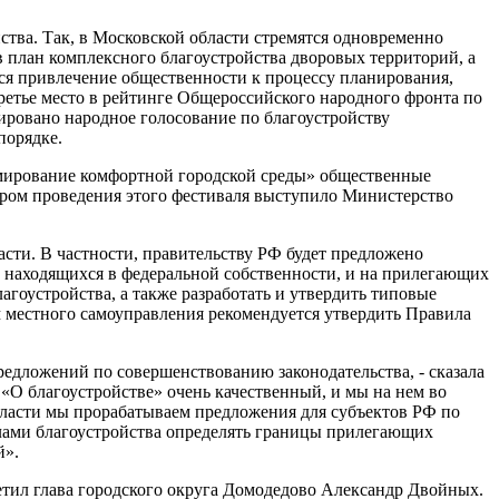
ства. Так, в Московской области стремятся одновременно
в план комплексного благоустройства дворовых территорий, а
тся привлечение общественности к процессу планирования,
 третье место в рейтинге Общероссийского народного фронта по
ировано народное голосование по благоустройству
порядке.
рмирование комфортной городской среды» общественные
ором проведения этого фестиваля выступило Министерство
ти. В частности, правительству РФ будет предложено
, находящихся в федеральной собственности, и на прилегающих
гоустройства, а также разработать и утвердить типовые
 местного самоуправления рекомендуется утвердить Правила
редложений по совершенствованию законодательства, - сказала
«О благоустройстве» очень качественный, и мы на нем во
области мы прорабатываем предложения для субъектов РФ по
лами благоустройства определять границы прилегающих
й».
етил глава городского округа Домодедово Александр Двойных.