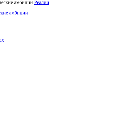
Реалии
ские амбиции
ах