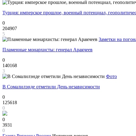
Турция: имперское прошлое, военный потенциал, геополитиче
0
204907
5
Заметки на погон
Пламенные монархисты: генерал Аракчеев
0
140168
3
Фото
В Сомалилэнде отметили День независимости
0
125618
0
0
3931
0
Газета
Регионы России
Интернет-версия