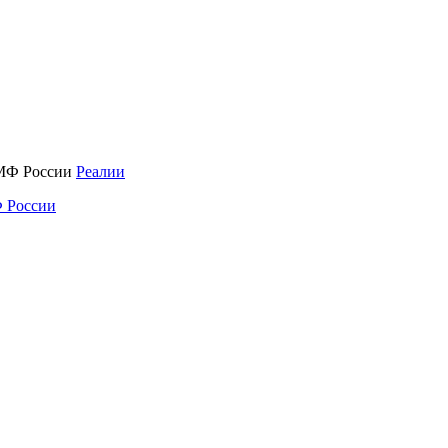
Реалии
 России