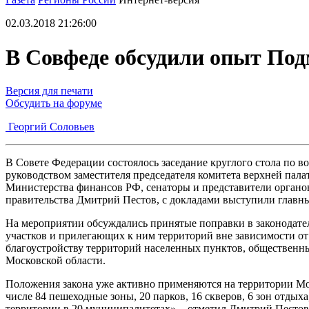
02.03.2018 21:26:00
В Совфеде обсудили опыт Под
Версия для печати
Обсудить на форуме
Георгий Соловьев
В Совете Федерации состоялось заседание круглого стола по
руководством заместителя председателя комитета верхней па
Министерства финансов РФ, сенаторы и представители органов
правительства Дмитрий Пестов, с докладами выступили главн
На мероприятии обсуждались принятые поправки в законодат
участков и прилегающих к ним территорий вне зависимости от 
благоустройству территорий населенных пунктов, общественных
Московской области.
Положения закона уже активно применяются на территории Мос
числе 84 пешеходные зоны, 20 парков, 16 скверов, 6 зон отдых
территории в 20 муниципалитетах», - отметил Дмитрий Пестов