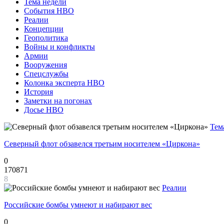
Тема недели
События НВО
Реалии
Концепции
Геополитика
Войны и конфликты
Армии
Вооружения
Спецслужбы
Колонка эксперта НВО
История
Заметки на погонах
Досье НВО
Тем
Северный флот обзавелся третьим носителем «Циркона»
0
170871
8
Реалии
Российские бомбы умнеют и набирают вес
0