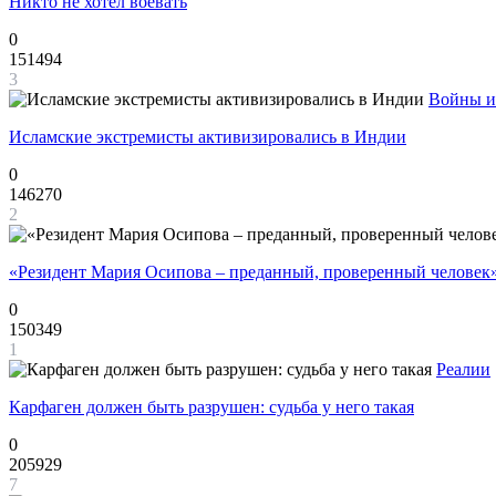
Никто не хотел воевать
0
151494
3
Войны и
Исламские экстремисты активизировались в Индии
0
146270
2
«Резидент Мария Осипова – преданный, проверенный человек
0
150349
1
Реалии
Карфаген должен быть разрушен: судьба у него такая
0
205929
7