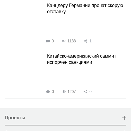
Канцлеру Германии прочат скорую
отставку
0
1188
1
Китайско-американский саммит
испорчен санкциями
0
1207
0
Проекты