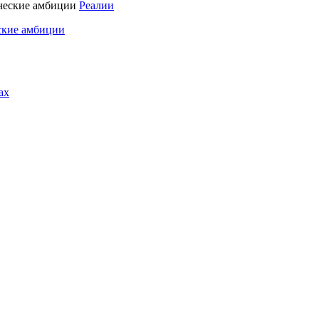
Реалии
ские амбиции
ах