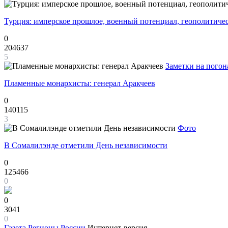
Турция: имперское прошлое, военный потенциал, геополитиче
0
204637
5
Заметки на погон
Пламенные монархисты: генерал Аракчеев
0
140115
3
Фото
В Сомалилэнде отметили День независимости
0
125466
0
0
3041
0
Газета
Регионы России
Интернет-версия