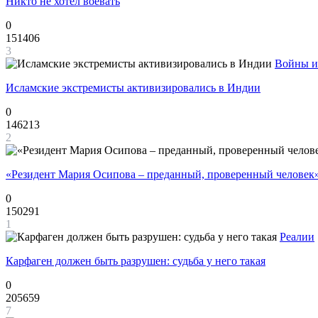
Никто не хотел воевать
0
151406
3
Войны и
Исламские экстремисты активизировались в Индии
0
146213
2
«Резидент Мария Осипова – преданный, проверенный человек
0
150291
1
Реалии
Карфаген должен быть разрушен: судьба у него такая
0
205659
7