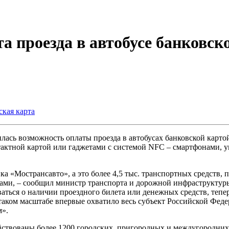
а проезда в автобусе банковск
ская карта
илась возможность оплаты проезда в автобусах банковской карт
нтактной картой или гаджетами с системой NFC – смартфонами,
ка «Мострансавто», а это более 4,5 тыс. транспортных средств,
ами, – сообщил министр транспорта и дорожной инфраструктуры
аться о наличии проездного билета или денежных средств, тепе
 таком масштабе впервые охватило весь субъект Российской Феде
м».
ействованы более 1200 городских, пригородных и междугородн