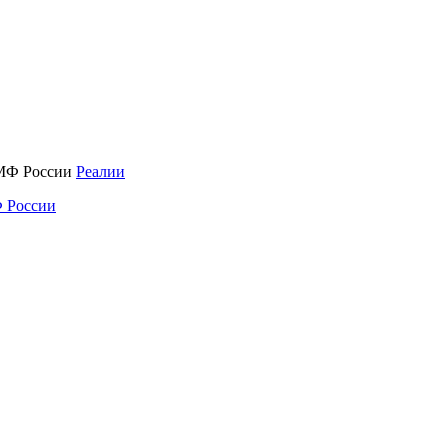
Реалии
 России