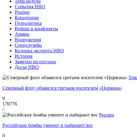
Тема недели
События НВО
Реалии
Концепции
Геополитика
Войны и конфликты
Армии
Вооружения
Спецслужбы
Колонка эксперта НВО
История
Заметки на погонах
Досье НВО
Тем
Северный флот обзавелся третьим носителем «Циркона»
0
170776
8
Реалии
Российские бомбы умнеют и набирают вес
0