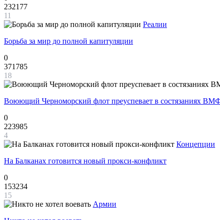
232177
11
Реалии
Борьба за мир до полной капитуляции
0
371785
18
Воюющий Черноморский флот преуспевает в состязаниях ВМФ
0
223985
4
Концепции
На Балканах готовится новый прокси-конфликт
0
153234
15
Армии