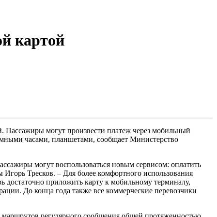
ой картой
ой. Пассажиры могут произвести платеж через мобильный
 умными часами, планшетами, сообщает Министерство
 пассажиры могут воспользоваться новым сервисом: оплатить
 Игорь Тресков. – Для более комфортного использования
рь достаточно приложить карту к мобильному терминалу,
рации. До конца года также все коммерческие перевозчики
их маршрутов регулярного сообщения общей протяженностью