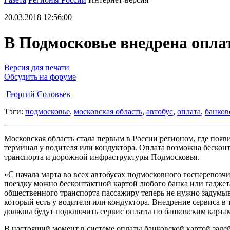
20.03.2018 12:56:00
В Подмосковье внедрена оплат
Версия для печати
Обсудить на форуме
Георгий Соловьев
Тэги:
подмосковье
,
московская область
,
автобус
,
оплата
,
банков
Московская область стала первым в России регионом, где появ
терминал у водителя или кондуктора. Оплата возможна беско
транспорта и дорожной инфраструктуры Подмосковья.
«С начала марта во всех автобусах подмосковного госперевозчи
поездку можно бесконтактной картой любого банка или гаджет
общественного транспорта пассажиру теперь не нужно задумыв
который есть у водителя или кондуктора. Внедрение сервиса в
должны будут подключить сервис оплаты по банковским карта
В настоящий момент в системе оплаты банковской картой зад