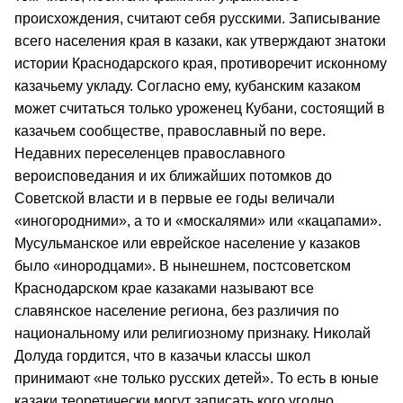
происхождения, считают себя русскими. Записывание
всего населения края в казаки, как утверждают знатоки
истории Краснодарского края, противоречит исконному
казачьему укладу. Согласно ему, кубанским казаком
может считаться только уроженец Кубани, состоящий в
казачьем сообществе, православный по вере.
Недавних переселенцев православного
вероисповедания и их ближайших потомков до
Советской власти и в первые ее годы величали
«иногородними», а то и «москалями» или «кацапами».
Мусульманское или еврейское население у казаков
было «инородцами». В нынешнем, постсоветском
Краснодарском крае казаками называют все
славянское население региона, без различия по
национальному или религиозному признаку. Николай
Долуда гордится, что в казачьи классы школ
принимают «не только русских детей». То есть в юные
казаки теоретически могут записать кого угодно,