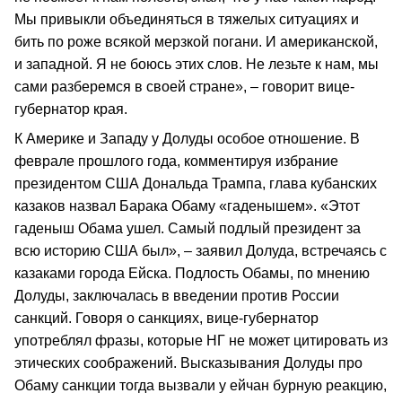
Мы привыкли объединяться в тяжелых ситуациях и
бить по роже всякой мерзкой погани. И американской,
и западной. Я не боюсь этих слов. Не лезьте к нам, мы
сами разберемся в своей стране», – говорит вице-
губернатор края.
К Америке и Западу у Долуды особое отношение. В
феврале прошлого года, комментируя избрание
президентом США Дональда Трампа, глава кубанских
казаков назвал Барака Обаму «гаденышем». «Этот
гаденыш Обама ушел. Самый подлый президент за
всю историю США был», – заявил Долуда, встречаясь с
казаками города Ейска. Подлость Обамы, по мнению
Долуды, заключалась в введении против России
санкций. Говоря о санкциях, вице-губернатор
употреблял фразы, которые НГ не может цитировать из
этических соображений. Высказывания Долуды про
Обаму санкции тогда вызвали у ейчан бурную реакцию,