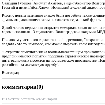
Салаудин Губашев, Айбулат Ахметов, вице-губернатор Волгог
Георгий и имам Гайса Хаджи. Исламский духовный лидер прочё
Рядом с новым памятным знаком была погребена также специаль
армии, отправлявшиеся затем на советско-германский фронт.
Яркой частью церемонии открытия мемориала стало исполнени
хором исполнили 13 слушателей Волгоградской академии МВД 
По словам участников торжественной церемонии, "сохранение 
солдата - это то немногое, чем можно выразить свою благодарн
"Открытие памятного знака воинам-казахстанцам произошло на
предпринимаются попытки подорвать стратегическое партнёрст
интеграционных проектов на постсоветском пространстве. Появ
российско- казахстанскую дружбу".
Волгоград
комментарии
(0)
Вы можете оставить комментарии.