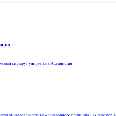
морю
 южный маршрут упирается в Афганистан
тил универсальность международного принципа Lex retro non ag