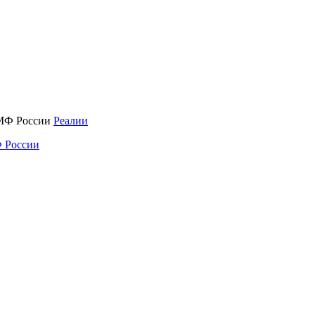
Реалии
 России