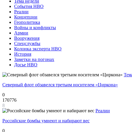
Тема недели
События НВО
Реалии
Концепции
Геополитика
Войны и конфликты
Армии
Вооружения
Спецслужбы
Колонка эксперта НВО
История
Заметки на погонах
Досье НВО
Тем
Северный флот обзавелся третьим носителем «Циркона»
0
170776
8
Реалии
Российские бомбы умнеют и набирают вес
0