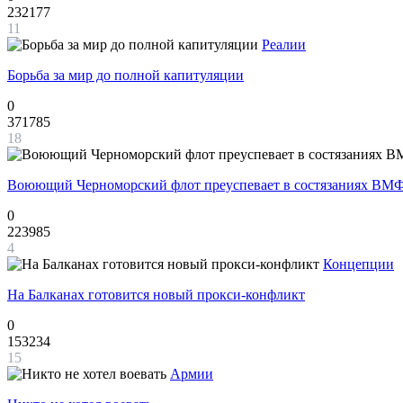
232177
11
Реалии
Борьба за мир до полной капитуляции
0
371785
18
Воюющий Черноморский флот преуспевает в состязаниях ВМФ
0
223985
4
Концепции
На Балканах готовится новый прокси-конфликт
0
153234
15
Армии