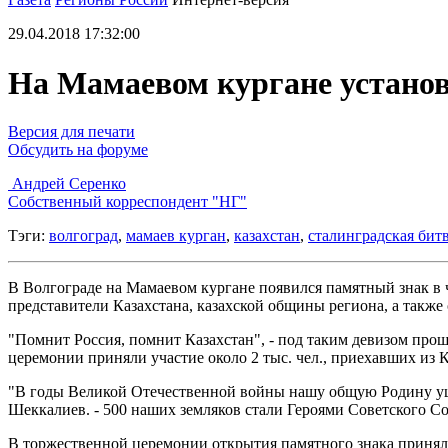
29.04.2018 17:32:00
На Мамаевом кургане установ
Версия для печати
Обсудить на форуме
Андрей Серенко
Собственный корреспондент "НГ"
Тэги:
волгоград
,
мамаев курган
,
казахстан
,
сталинградская бит
В Волгограде на Мамаевом кургане появился памятный знак в 
представители Казахстана, казахской общины региона, а также
"Помнит Россия, помнит Казахстан", - под таким девизом про
церемонии приняли участие около 2 тыс. чел., приехавших из 
"В годы Великой Отечественной войны нашу общую Родину ушли
Шеккалиев. - 500 наших земляков стали Героями Советского Со
В торжественной церемонии открытия памятного знака приняли