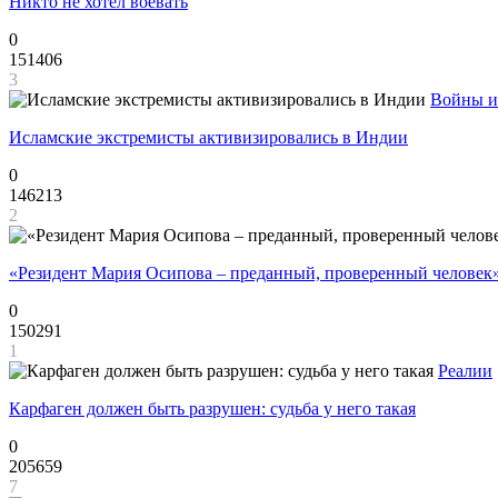
Никто не хотел воевать
0
151406
3
Войны и
Исламские экстремисты активизировались в Индии
0
146213
2
«Резидент Мария Осипова – преданный, проверенный человек
0
150291
1
Реалии
Карфаген должен быть разрушен: судьба у него такая
0
205659
7