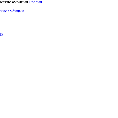
Реалии
ские амбиции
ах