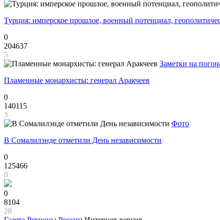
Турция: имперское прошлое, военный потенциал, геополитиче
0
204637
5
Заметки на погон
Пламенные монархисты: генерал Аракчеев
0
140115
3
Фото
В Сомалилэнде отметили День независимости
0
125466
0
0
8104
28
Газета
Регионы России
Интернет-версия