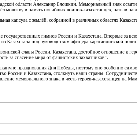
радской области Александр Блошкин. Мемориальный знак освяти
л молитву в память погибших воинов-казахстанцев, назвав пав
ная капсула с землёй, собранной в различных областях Казахст
е государственных гимнов России и Казахстана. Впервые за в
из Казахстана под руководством офицера карагандинской поли
воинской славы России, Казахстана, достойное отношение к гер
ость за спасение мира от фашистских захватчиков".
кануне празднования Дня Победы, поэтому оно особенно символ
во России и Казахстана, столкнуть наши страны. Сотрудничеств
ление мемориального знака в честь героев-казахстанцев на Мам