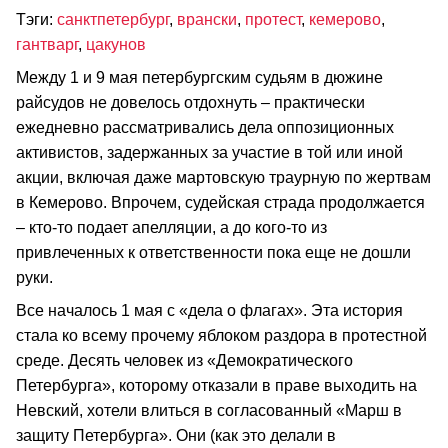
Тэги:
санктпетербург
,
врански
,
протест
,
кемерово
,
гантварг
,
цакунов
Между 1 и 9 мая петербургским судьям в дюжине
райсудов не довелось отдохнуть – практически
ежедневно рассматривались дела оппозиционных
активистов, задержанных за участие в той или иной
акции, включая даже мартовскую траурную по жертвам
в Кемерово. Впрочем, судейская страда продолжается
– кто-то подает апелляции, а до кого-то из
привлеченных к ответственности пока еще не дошли
руки.
Все началось 1 мая с «дела о флагах». Эта история
стала ко всему прочему яблоком раздора в протестной
среде. Десять человек из «Демократического
Петербурга», которому отказали в праве выходить на
Невский, хотели влиться в согласованный «Марш в
защиту Петербурга». Они (как это делали в