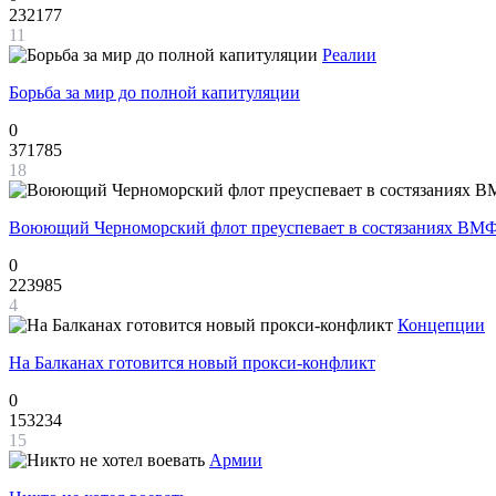
232177
11
Реалии
Борьба за мир до полной капитуляции
0
371785
18
Воюющий Черноморский флот преуспевает в состязаниях ВМФ
0
223985
4
Концепции
На Балканах готовится новый прокси-конфликт
0
153234
15
Армии