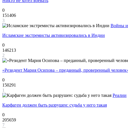
Никто не хотел воевать
0
151406
3
Войны и
Исламские экстремисты активизировались в Индии
0
146213
2
«Резидент Мария Осипова – преданный, проверенный человек
0
150291
1
Реалии
Карфаген должен быть разрушен: судьба у него такая
0
205659
7