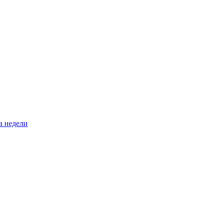
а недели