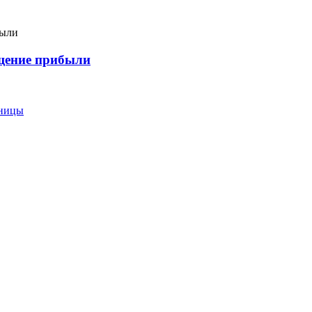
ащение прибыли
еницы