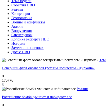
Тема недели
События НВО
Реалии
Концепции
Геополитика
Войны и конфликты
Армии
Вооружения
Спецслужбы
Колонка эксперта НВО
История
Заметки на погонах
Досье НВО
Тем
Северный флот обзавелся третьим носителем «Циркона»
0
170776
8
Реалии
Российские бомбы умнеют и набирают вес
0