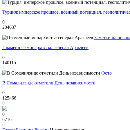
Турция: имперское прошлое, военный потенциал, геополитиче
0
204637
5
Заметки на погон
Пламенные монархисты: генерал Аракчеев
0
140115
3
Фото
В Сомалилэнде отметили День независимости
0
125466
0
0
6716
0
Газета
Регионы России
Интернет-версия