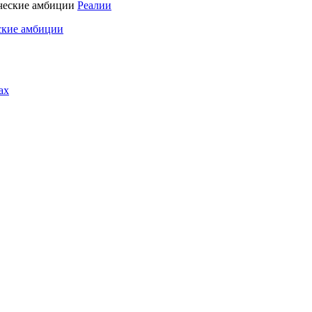
Реалии
ские амбиции
ах