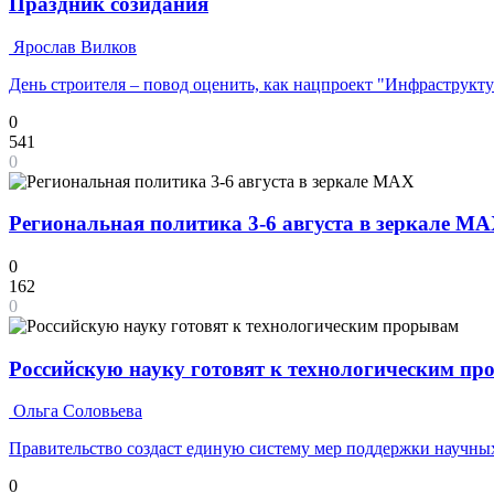
Праздник созидания
Ярослав Вилков
День строителя – повод оценить, как нацпроект "Инфраструкт
0
541
0
Региональная политика 3-6 августа в зеркале M
0
162
0
Российскую науку готовят к технологическим п
Ольга Соловьева
Правительство создаст единую систему мер поддержки научных
0