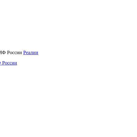
Реалии
 России