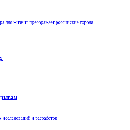
ура для жизни" преображает российские города
AX
рорывам
 исследований и разработок