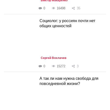
Виктор Макаренко
0
16498
35
Социолог: у россиян почти нет
общих ценностей
Сергей Вохлачев
0
15272
3
А так ли нам нужна свобода для
повседневной жизни?