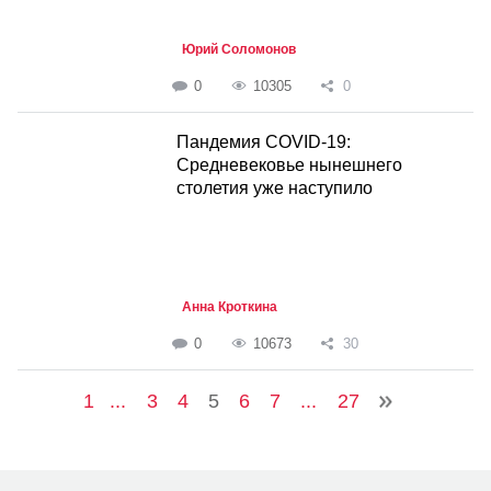
Юрий Соломонов
0
10305
0
Пандемия COVID-19:
Средневековье нынешнего
столетия уже наступило
Анна Кроткина
0
10673
30
1
...
3
4
5
6
7
...
27