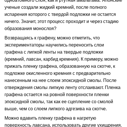
одноатомного слоя, как и ртутная амальгама. Японские
ученые создали жидкий кремний, после полного
испарения которого с твердой подложки не остается
ничего. Значит, этот процесс проходит и через стадию
образования монослоя?
Возвращаясь к графену, можно отметить, что
экспериментаторы научились переносить слои
графена с липкой ленты на твердые подложки
(кремний, лавсан, карбид кремния). К примеру, можно
прижать пленку графена, образованную на скотче, к
подложке окисленного кремния с предварительно
нанесенным на нее слоем эпоксидной смолы. После
отверждения смолы липкую ленту отслаивают. Пленка
графена остается на ровной поверхности пленки
эпоксидной смолы, так как ее сцепление со смолой
выше, чем со слоем липкого адгезива на скотче.
Можно вдавить пленку графена в нагретую
поверхность лавсана, использовать другие ухищрения.