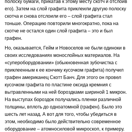
полоску бумаги, прикатав к этому месту скотч и отслоив
его). Затем на слой графита приклеили другую полоску
скотча и снова отслоили его – слой графита стал
тоньше. Операцию повторили многократно, пока на
скотче не остался один слой графита – это и был
графен.
Но, оказывается, Гейм и Новоселов не были одиноки в
своих исследованиях монослойных материалов. На
«супероборудовании» (обыкновенная зубочистка с
приклеенным к ее кончику кусочком графита) получил
графен американец Скотт Банч. Для этого он провел
кусочком графита по пластине оксида кремния с
вытравленными на ней бороздками шириной 1 микрон.
На выступах бороздок получались пленки различной
толщины, вплоть до одноатомной (графен). Было это
шесть лет назад. А вот для того, чтобы убедиться в
этом, необходимо было действительно современное
оборудование – атомносиловой микроскоп, к примеру.