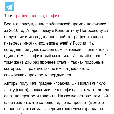
Тэги:
графен
,
пленка
,
графит
Весть о присуждении Нобелевской премии по физике
за 2010 год Андре Гейму и Константину Новоселову за
получение и исследование свойств графена задела
интересы многих исследователей в России. На
сегодняшний день графен самый тонкий – толщиной в
один атом – графитовый материал. И самый прочный к
тому же (в 200 раз прочнее стали), так как подобные
материалы практически не имеют дефектов,
снижающих прочность твердых тел.
Авторы получили графен играючи. Они взяли липкую
ленту (скотч), приклеили ее к графиту и затем отслоили
ее от поверхности графита. На скотче остался темный
слой графита, что хорошо видно на просвет (можете
проделать это дома, зачернив грифелем карандаша