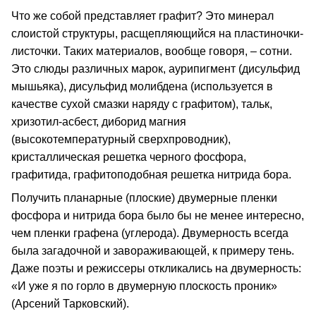
Что же собой представляет графит? Это минерал
слоистой структуры, расщепляющийся на пластиночки-
листочки. Таких материалов, вообще говоря, – сотни.
Это слюды различных марок, аурипигмент (дисульфид
мышьяка), дисульфид молибдена (используется в
качестве сухой смазки наряду с графитом), тальк,
хризотил-асбест, диборид магния
(высокотемпературный сверхпроводник),
кристаллическая решетка черного фосфора,
графитида, графитоподобная решетка нитрида бора.
Получить планарные (плоские) двумерные пленки
фосфора и нитрида бора было бы не менее интересно,
чем пленки графена (углерода). Двумерность всегда
была загадочной и завораживающей, к примеру тень.
Даже поэты и режиссеры откликались на двумерность:
«И уже я по горло в двумерную плоскость проник»
(Арсений Тарковский).