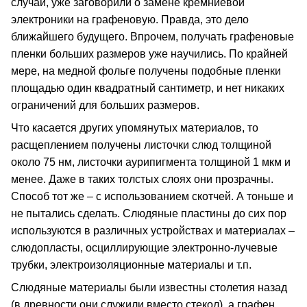
случай, уже заговорили о замене кремниевой
электроники на графеновую. Правда, это дело
ближайшего будущего. Впрочем, получать графеновые
пленки больших размеров уже научились. По крайней
мере, на медной фольге получены подобные пленки
площадью один квадратный сантиметр, и нет никаких
ограничений для больших размеров.
Что касается других упомянутых материалов, то
расщеплением получены листочки слюд толщиной
около 75 нм, листочки аурипигмента толщиной 1 мкм и
менее. Даже в таких толстых слоях они прозрачны.
Способ тот же – с использованием скотчей. А тоньше и
не пытались сделать. Слюдяные пластины до сих пор
используются в различных устройствах и материалах –
слюдопласты, осциллирующие электронно-лучевые
трубки, электроизоляционные материалы и т.п.
Слюдяные материалы были известны столетия назад
(в древности они служили вместо стекол), а графен