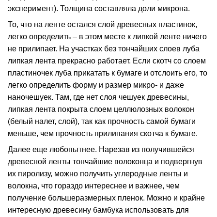
эксперимент). Толщина составляла доли микрона.
То, что на ленте остался слой древесных пластинок,
легко определить – в этом месте к липкой ленте ничего
не прилипает. На участках без тончайших слоев луба
липкая лента прекрасно работает. Если скотч со слоем
пластиночек луба прикатать к бумаге и отслоить его, то
легко определить форму и размер микро- и даже
наночешуек. Там, где нет слоя чешуек древесины,
липкая лента покрыта слоем целлюлозных волокон
(белый налет, слой), так как прочность самой бумаги
меньше, чем прочность прилипания скотча к бумаге.
Далее еще любопытнее. Нарезав из получившейся
древесной ленты тончайшие волоконца и подвергнув
их пиролизу, можно получить углеродные ленты и
волокна, что гораздо интереснее и важнее, чем
получение большеразмерных пленок. Можно и крайне
интересную древесину бамбука использовать для