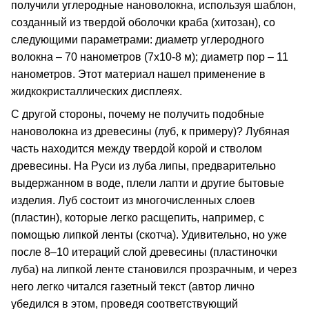
получили углеродные нановолокна, используя шаблон,
созданный из твердой оболочки краба (хитозан), со
следующими параметрами: диаметр углеродного
волокна – 70 нанометров (7х10-8 м); диаметр пор – 11
нанометров. Этот материал нашел применение в
жидкокристаллических дисплеях.
С другой стороны, почему не получить подобные
нановолокна из древесины (луб, к примеру)? Лубяная
часть находится между твердой корой и стволом
древесины. На Руси из луба липы, предварительно
выдержанном в воде, плели лапти и другие бытовые
изделия. Луб состоит из многочисленных слоев
(пластин), которые легко расщепить, например, с
помощью липкой ленты (скотча). Удивительно, но уже
после 8–10 итераций слой древесины (пластиночки
луба) на липкой ленте становился прозрачным, и через
него легко читался газетный текст (автор лично
убедился в этом, проведя соответствующий