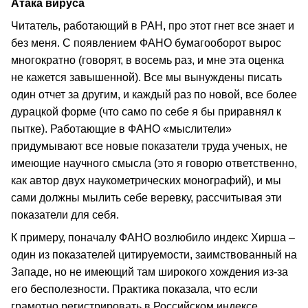
Атака вируса
Читатель, работающий в РАН, про этот гнет все знает и
без меня. С появлением ФАНО бумагооборот вырос
многократно (говорят, в восемь раз, и мне эта оценка
не кажется завышенной). Все мы вынуждены писать
один отчет за другим, и каждый раз по новой, все более
дурацкой форме (что само по себе я бы приравнял к
пытке). Работающие в ФАНО «мыслители»
придумывают все новые показатели труда ученых, не
имеющие научного смысла (это я говорю ответственно,
как автор двух наукометрических монографий), и мы
сами должны мылить себе веревку, рассчитывая эти
показатели для себя.
К примеру, поначалу ФАНО возлюбило индекс Хирша –
один из показателей цитируемости, заимствованный на
Западе, но не имеющий там широкого хождения из-за
его бесполезности. Практика показала, что если
грамотно регистрировать в Российском индексе