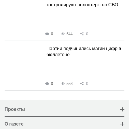
контролируют волонтерство СВО
0
544
0
Партии подчинились магии цифр в
бюллетене
0
558
0
Проекты
О газете