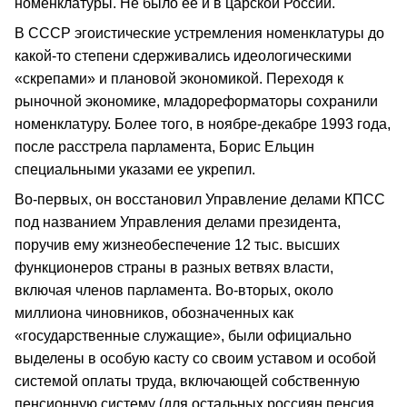
номенклатуры. Не было ее и в царской России.
В СССР эгоистические устремления номенклатуры до
какой-то степени сдерживались идеологическими
«скрепами» и плановой экономикой. Переходя к
рыночной экономике, младореформаторы сохранили
номенклатуру. Более того, в ноябре-декабре 1993 года,
после расстрела парламента, Борис Ельцин
специальными указами ее укрепил.
Во-первых, он восстановил Управление делами КПСС
под названием Управления делами президента,
поручив ему жизнеобеспечение 12 тыс. высших
функционеров страны в разных ветвях власти,
включая членов парламента. Во-вторых, около
миллиона чиновников, обозначенных как
«государственные служащие», были официально
выделены в особую касту со своим уставом и особой
системой оплаты труда, включающей собственную
пенсионную систему (для остальных россиян пенсия