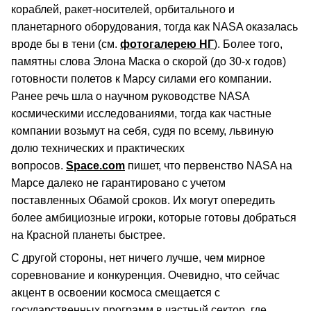
кораблей, ракет-носителей, орбитального и
планетарного оборудования, тогда как NASA оказалась
вроде бы в тени (см.
фотогалерею НГ
). Более того,
памятны слова Элона Маска о скорой (до 30-х годов)
готовности полетов к Марсу силами его компании.
Ранее речь шла о научном руководстве NASA
космическими исследованиями, тогда как частные
компании возьмут на себя, судя по всему, львиную
долю технических и практических
вопросов.
Space.com
пишет, что первенство NASA на
Марсе далеко не гарантировано с учетом
поставленных Обамой сроков. Их могут опередить
более амбициозные игроки, которые готовы добраться
на Красной планеты быстрее.
С другой стороны, нет ничего лучше, чем мирное
соревнование и конкуренция. Очевидно, что сейчас
акцент в освоении космоса смещается с
государственных программ в частный сектор, где