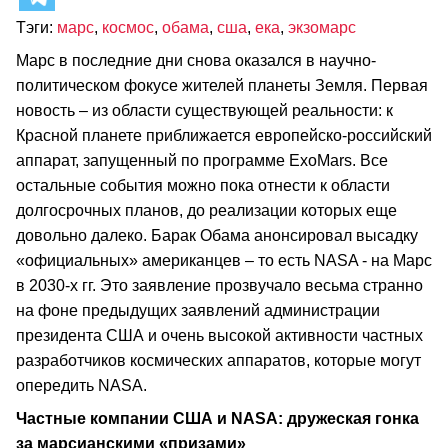
Тэги:
марс
,
космос
,
обама
,
сша
,
ека
,
экзомарс
Марс в последние дни снова оказался в научно-
политическом фокусе жителей планеты Земля. Первая
новость – из области существующей реальности: к
Красной планете приближается европейско-российский
аппарат, запущенный по программе ExoMars. Все
остальные события можно пока отнести к области
долгосрочных планов, до реализации которых еще
довольно далеко. Барак Обама анонсировал высадку
«официальных» американцев – то есть NASA - на Марс
в 2030-х гг. Это заявление прозвучало весьма странно
на фоне предыдущих заявлений администрации
президента США и очень высокой активности частных
разработчиков космических аппаратов, которые могут
опередить NASA.
Частные компании США и
NASA: дружеская гонка
за марсианскими «призами»