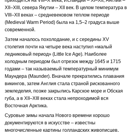
приходится на VIII–X века, Исландии – XI–XII, Англии –
XII–XIII, севера Якутии – XII век. В целом температура в
VIII–XII веках – средневековом теплом периоде
(Medieval Warm Period) была на 1,5–2 градуса выше
современной.
Затем началось похолодание, и с середины XV
столетия почти на четыре века наступил «малый
ледниковый период» (Little Ice Age). Наиболее
холодным периодом был отрезок между 1645 и 1715
годами – так называемый температурный минимум
Маундера (Maunder). Вначале прекратились плавания
викингов, затем Англия стала страной рискованного
земледелия, позже закрылись Карское море и Обская
губа, а в XII–XIII веках стала непроходимой вся
Восточная Арктика.
Суровые зимы начала Нового времени хорошо
документируются в искусстве – известны
многочисленные картины голландских живописцев,