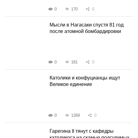
0
170
0
Мысли в Нагасаки спустя 81 год
после атомной бомбардировки
0
181
0
Католики и конфуцианцы ищут
Великое единение
0
1269
0
Гарегина II тянут с кафедры
католикоса на скамью подсудимых