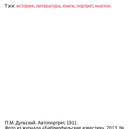
Тэги:
история
,
литература
,
книги
,
портрет
,
ньютон
П.М. Дульский. Автопортрет, 1911.
Фото из журнала «Библиофильские известия». 2013. №