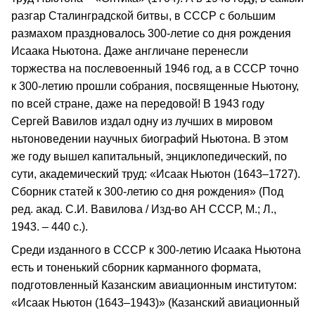
разгар Сталинградской битвы, в СССР с большим
размахом праздновалось 300-летие со дня рождения
Исаака Ньютона. Даже англичане перенесли
торжества на послевоенный 1946 год, а в СССР точно
к 300-летию прошли собрания, посвященные Ньютону,
по всей стране, даже на передовой! В 1943 году
Сергей Вавилов издал одну из лучших в мировом
ньтоноведении научных биографий Ньютона. В этом
же году вышел капитальный, энциклопедический, по
сути, академический труд: «Исаак Ньютон (1643–1727).
Сборник статей к 300-летию со дня рождения» (Под
ред. акад. С.И. Вавилова / Изд-во АН СССР, М.; Л.,
1943. – 440 с.).
Среди изданного в СССР к 300-летию Исаака Ньютона
есть и тоненький сборник карманного формата,
подготовленный Казанским авиационным институтом:
«Исаак Ньютон (1643–1943)» (Казанский авиационный