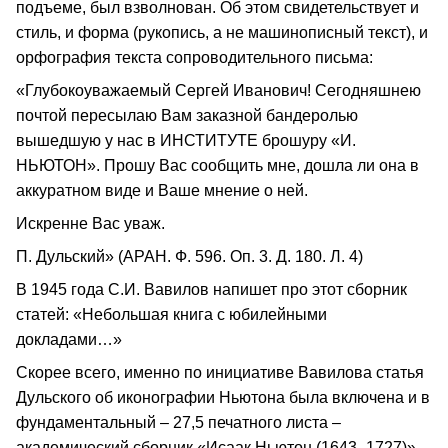
подъеме, был взволнован. Об этом свидетельствует и
стиль, и форма (рукопись, а не машинописный текст), и
орфография текста сопроводительного письма:
«Глубокоуважаемый Сергей Иванович! Сегодняшнею
почтой пересылаю Вам заказной бандеролью
вышедшую у нас в ИНСТИТУТЕ брошуру «И.
НЬЮТОН». Прошу Вас сообщить мне, дошла ли она в
аккуратном виде и Ваше мнение о ней.
Искренне Вас уваж.
П. Дульский» (АРАН. Ф. 596. Оп. 3. Д. 180. Л. 4)
В 1945 года С.И. Вавилов напишет про этот сборник
статей: «Небольшая книга с юбилейными
докладами…»
Скорее всего, именно по инициативе Вавилова статья
Дульского об иконографии Ньютона была включена и в
фундаментальный – 27,5 печатного листа –
академический сборник «Исаак Ньютон (1643–1727)».