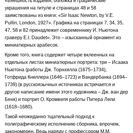
«Внешность издания, обложка и графические
украшения на титуле и страницах 48 и 58
заимствованы из книги: «Sir Isaac Newton, by V.E.
Pullin, London, 1927». Графика на страницах 7, 34, 35,
47, 58 и 82 принадлежит современнику И. Ньютона
граверу E.I. Daudet». Это – изысканный орнамент из
миниатюрных арабесок.
Кроме того, книга содержит четыре вклеенных на
отдельных листах миниатюрных портрета: три – Исаака
Ньютона (работы Дж. Торнхилла (1675–1734),
Готфрида Кнеллера (1646–1723) и Вандербанка (1694–
1739) (в русскоязычных источниках встречается и
другое написание имени этого художника – Дж. ван дер
Бенк) и портрет О. Кромвеля работы Питера Лели
(1618–1680).
Такой неожиданно тщательный подход к
полиграфическому исполнению сборника, впрочем,
закономерен. Ведь наряду с профессором М.М.