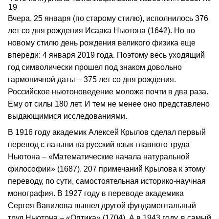
19
Вчера, 25 января (по старому стилю), исполнилось 376
лет со дня рождения Исаака Ньютона (1642). Но по
новому стилю день рождения великого физика еще
впереди: 4 января 2019 года. Поэтому весь уходящий
год символически прошел под знаком довольно
гармоничной даты – 375 лет со дня рождения.
Российское ньютоноведение моложе почти в два раза.
Ему от силы 180 лет. И тем не менее оно представлено
выдающимися исследованиями.
В 1916 году академик Алексей Крылов сделал первый
перевод с латыни на русский язык главного труда
Ньютона – «Математические начала натуральной
философии» (1687). 207 примечаний Крылова к этому
переводу, по сути, самостоятельная историко-научная
монография. В 1927 году в переводе академика
Сергея Вавилова вышел другой фундаментальный
труд Ньютона – «Оптика» (1704). А в 1943 году, в самый