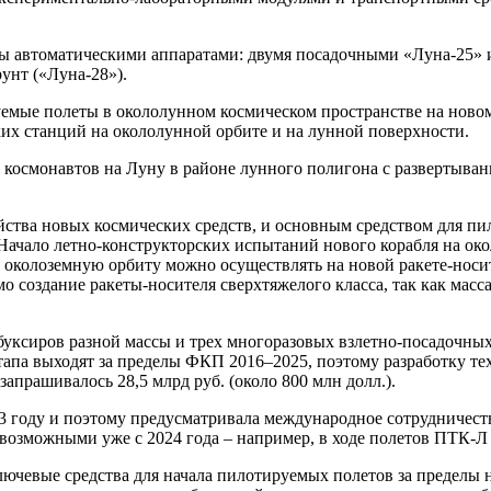
уны автоматическими аппаратами: двумя посадочными «Луна-25»
унт («Луна-28»).
руемые полеты в окололунном космическом пространстве на но
их станций на окололунной орбите и на лунной поверхности.
дки космонавтов на Луну в районе лунного полигона с разверты
йства новых космических средств, и основным средством для пи
Начало летно-конструкторских испытаний нового корабля на око
 околоземную орбиту можно осуществлять на новой ракете-носит
о создание ракеты-носителя сверхтяжелого класса, так как мас
буксиров разной массы и трех многоразовых взлетно-посадочны
тапа выходят за пределы ФКП 2016–2025, поэтому разработку те
апрашивалось 28,5 млрд руб. (около 800 млн долл.).
13 году и поэтому предусматривала международное сотрудничест
возможными уже с 2024 года – например, в ходе полетов ПТК-Л
ючевые средства для начала пилотируемых полетов за пределы