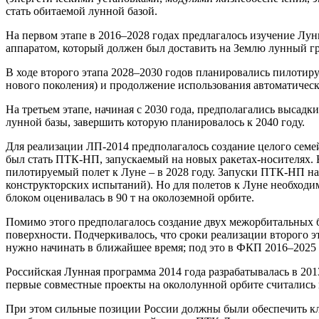
стать обитаемой лунной базой.
На первом этапе в 2016–2028 годах предлагалось изучение Л
аппаратом, который должен был доставить на Землю лунный гр
В ходе второго этапа 2028–2030 годов планировались пилоти
нового поколения) и продолжение использования автоматическ
На третьем этапе, начиная с 2030 года, предполагались выса
лунной базы, завершить которую планировалось к 2040 году.
Для реализации ЛП-2014 предполагалось создание целого семе
был стать ПТК-НП, запускаемый на новых ракетах-носителях. 
пилотируемый полет к Луне – в 2028 году. Запуски ПТК-НП на
конструкторских испытаний). Но для полетов к Луне необходим
блоком оценивалась в 90 т на околоземной орбите.
Помимо этого предполагалось создание двух межорбитальных 
поверхности. Подчеркивалось, что сроки реализации второго э
нужно начинать в ближайшее время; под это в ФКП 2016–2025 з
Российская Лунная программа 2014 года разрабатывалась в 20
первые совместные проекты на окололунной орбите считались 
При этом сильные позиции России должны были обеспечить кл