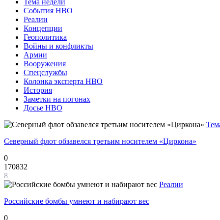
Тема недели
События НВО
Реалии
Концепции
Геополитика
Войны и конфликты
Армии
Вооружения
Спецслужбы
Колонка эксперта НВО
История
Заметки на погонах
Досье НВО
Тем
Северный флот обзавелся третьим носителем «Циркона»
0
170832
8
Реалии
Российские бомбы умнеют и набирают вес
0