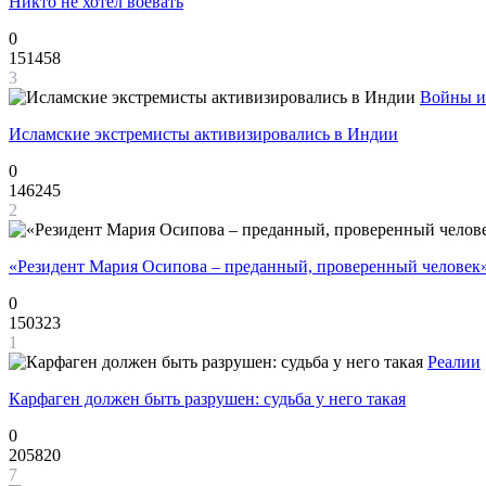
Никто не хотел воевать
0
151458
3
Войны и
Исламские экстремисты активизировались в Индии
0
146245
2
«Резидент Мария Осипова – преданный, проверенный человек
0
150323
1
Реалии
Карфаген должен быть разрушен: судьба у него такая
0
205820
7