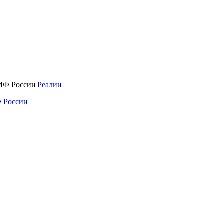
Реалии
 России