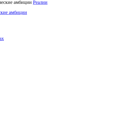
Реалии
ские амбиции
ах