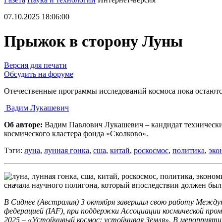
07.10.2025 18:06:00
Прыжок в сторону Луны
Версия для печати
Обсудить на форуме
Отечественные программы исследований космоса пока остаются
Вадим Лукашевич
Об авторе:
Вадим Павлович Лукашевич – кандидат технических 
космического кластера фонда «Сколково».
Тэги:
луна
,
лунная гонка
,
сша
,
китай
,
роскосмос
,
политика
,
эко
сначала научного полигона, который впоследствии должен был
В Сиднее (Австралия) 3 октября завершил свою работу Между
федерацией (IAF), при поддержки Ассоциации космической п
2025 – «Устойчивый космос: устойчивая Земля». В мероприяти