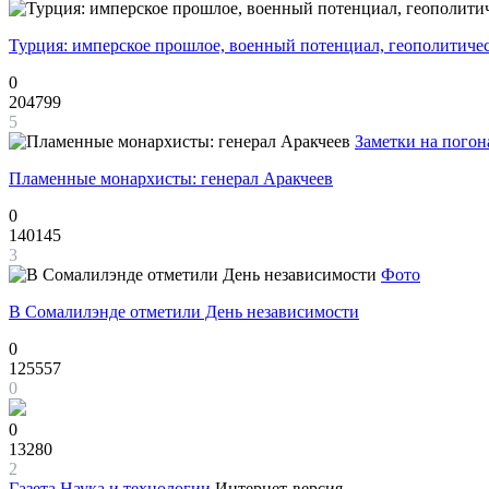
Турция: имперское прошлое, военный потенциал, геополитиче
0
204799
5
Заметки на погон
Пламенные монархисты: генерал Аракчеев
0
140145
3
Фото
В Сомалилэнде отметили День независимости
0
125557
0
0
13280
2
Газета
Наука и технологии
Интернет-версия