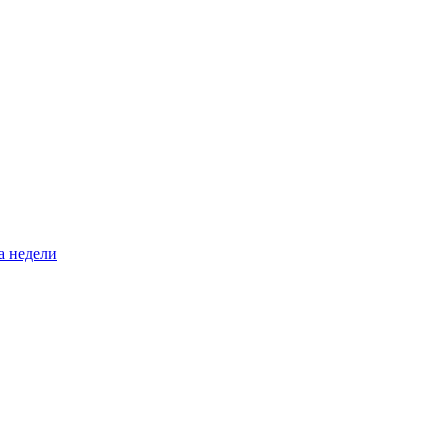
а недели