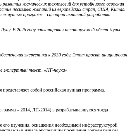
 развития космических технологий для устойчивого освоения
астие несколько компаний из европейских стран, США, Китая.
 всех лунных программ – сценарии активной разработки
Луну. В 2026 году запланирован пилотируемый облет Луны
беспечения энергетики к 2030 году. Этот проект инициирован
же экспертный текст. «НГ-наука»
 представляет собой российская лунная программа.
ограмма – 2014, ЛП-2014) в разрабатывавшуюся тогда
ре его изучения, оснащения необходимой инфраструктурой
едствами) и начала экспедиций посещения должен был бы