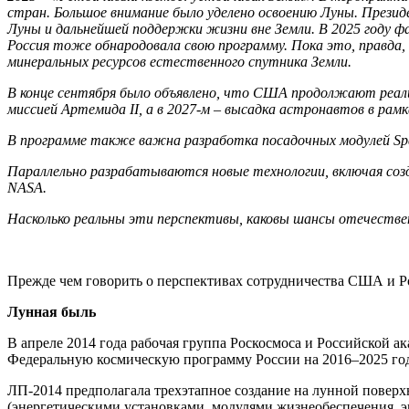
стран. Большое внимание было уделено освоению Луны. Презид
Луны и дальнейшей поддержки жизни вне Земли. В 2025 году фа
Россия тоже обнародовала свою программу. Пока это, правда, 
минеральных ресурсов естественного спутника Земли.
В конце сентября было объявлено, что США продолжают реали
миссией Артемида II, а в 2027-м – высадка астронавтов в рамк
В программе также важна разработка посадочных модулей Space
Параллельно разрабатываются новые технологии, включая созд
NASA.
Насколько реальны эти перспективы, каковы шансы отечестве
Прежде чем говорить о перспективах сотрудничества США и Ро
Лунная быль
В апреле 2014 года рабочая группа Роскосмоса и Российской 
Федеральную космическую программу России на 2016–2025 го
ЛП-2014 предполагала трехэтапное создание на лунной поверх
(энергетическими установками, модулями жизнеобеспечения, 