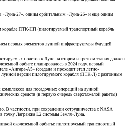
 и «Луна-27», одним орбитальным «Луна-26» и еще одним
вом корабле ПТК-НП (пилотируемый транспортный корабль
ванием первых элементов лунной инфраструктуры будущей
лотируемых полетов к Луне на втором и третьем этапах должен
лоземной орбите планировалось в 2024 году, первый
еле «Ангара-А5» (создана и проходит этап летно-
са лунной версии пилотируемого корабля (ПТК-Л) с разгонным
х комплексов для посадочных операций на лунной
хнических средств (в первую очередь сверхтяжелой ракеты)
во. В частности, при сохранении сотрудничества с NASA
 в точку Лагранжа L2 системы Земля–Луна.
 низкой околоземной орбиты: пилотируемый транспортный