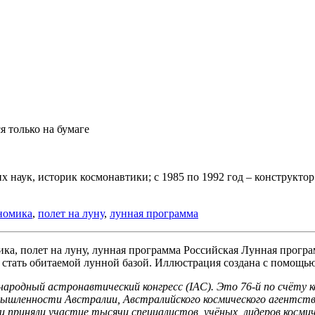
 только на бумаге
наук, историк космонавтики; с 1985 по 1992 год – конструктор 
номика
,
полет на луну
,
лунная программа
Российская Лунная програ
 стать обитаемой лунной базой. Иллюстрация создана с помощью
народный астронавтический конгресс (IAC). Это 76-й по счёту
ромышленности Австралии, Австралийского космического агент
и приняли участие тысячи специалистов, учёных, лидеров косми