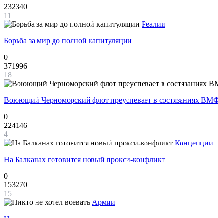
232340
11
Реалии
Борьба за мир до полной капитуляции
0
371996
18
Воюющий Черноморский флот преуспевает в состязаниях ВМФ
0
224146
4
Концепции
На Балканах готовится новый прокси-конфликт
0
153270
15
Армии