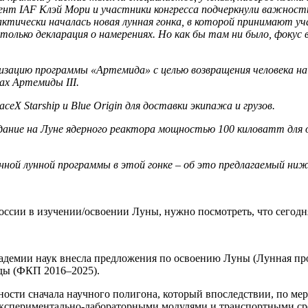
ент IAF Клэй Мори и участники конгресса подчеркнули важность
ктически началась новая лунная гонка, в которой принимают уч
только декларация о намерениях. Но как бы там ни было, фокус
зацию программы «Артемида» с целью возвращения человека на 
ах Артемиды III.
X Starship и Blue Origin для доставки экипажа и грузов.
ание на Луне ядерного реактора мощностью 100 киловатт для о
нной лунной программы в этой гонке – об это предлагаемый ни
ссии в изучении/освоении Луны, нужно посмотреть, что сегодня
академии наук внесла предложения по освоению Луны (Лунная пр
ды (ФКП 2016–2025).
ности сначала научного полигона, который впоследствии, по ме
экспериментально-лабораторными модулями и транспортными ср