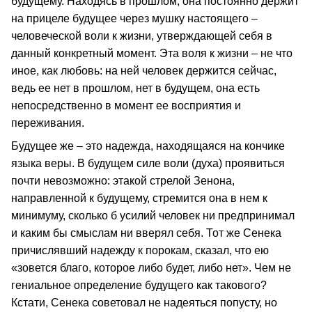
будущему. Находясь в прошлом, она постоянно держит
на прицеле будущее через мушку настоящего –
человеческой воли к жизни, утверждающей себя в
данный конкретный момент. Эта воля к жизни – не что
иное, как любовь: на ней человек держится сейчас,
ведь ее нет в прошлом, нет в будущем, она есть
непосредственно в момент ее восприятия и
переживания.
Будущее же – это надежда, находящаяся на кончике
языка веры. В будущем силе воли (духа) проявиться
почти невозможно: этакой стрелой Зенона,
направленной к будущему, стремится она в нем к
минимуму, сколько б усилий человек ни предпринимал
и каким бы смыслам ни вверял себя. Тот же Сенека
причислявший надежду к порокам, сказал, что ею
«зовется благо, которое либо будет, либо нет». Чем не
гениальное определение будущего как такового?
Кстати, Сенека советовал не надеяться попусту, но