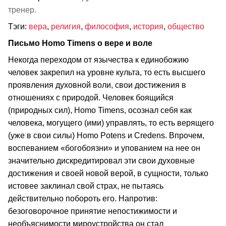
тренер.
Тэги:
вера
,
религия
,
философия
,
история
,
общество
Письмо Homo Timens о вере и воле
Некогда переходом от язычества к единобожию
человек закрепил на уровне культа, то есть высшего
проявления духовной воли, свои достижения в
отношениях с природой. Человек боящийся
(природных сил), Homo Timens, осознал себя как
человека, могущего (ими) управлять, то есть верящего
(уже в свои силы) Homo Potens и Credens. Впрочем,
воспеванием «богобоязни» и упованием на нее он
значительно дискредитировал эти свои духовные
достижения и своей новой верой, в сущности, только
истовее заклинал свой страх, не пытаясь
действительно побороть его. Напротив:
безоговорочное принятие непостижимости и
необъяснимости мироустройства он стал