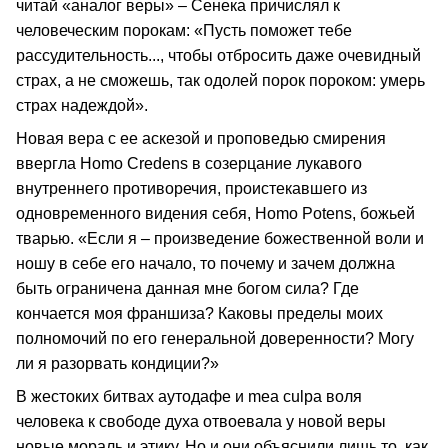
читай «аналог веры» – Сенека причислял к
человеческим порокам: «Пусть поможет тебе
рассудительность..., чтобы отбросить даже очевидный
страх, а не сможешь, так одолей порок пороком: умерь
страх надеждой».
Новая вера с ее аскезой и проповедью смирения
ввергла Homo Credens в созерцание лукавого
внутреннего противоречия, проистекавшего из
одновременного видения себя, Homo Potens, божьей
тварью. «Если я – произведение божественной воли и
ношу в себе его начало, то почему и зачем должна
быть ограничена данная мне богом сила? Где
кончается моя франшиза? Каковы пределы моих
полномочий по его генеральной доверенности? Могу
ли я разорвать кондиции?»
В жестоких битвах аутодафе и mea culpa воля
человека к свободе духа отвоевала у новой веры
новые мораль и этику. Но и они объяснили лишь то, как