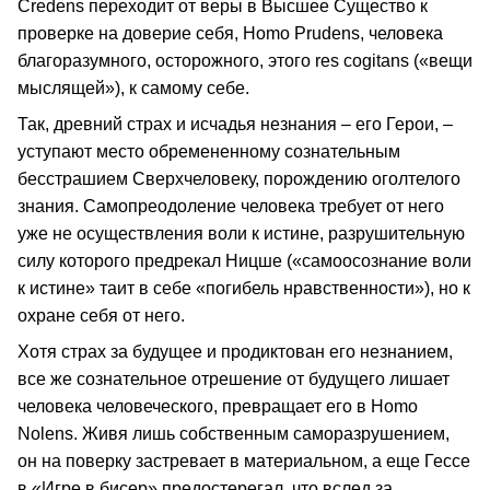
Credens переходит от веры в Высшее Существо к
проверке на доверие себя, Homo Prudens, человека
благоразумного, осторожного, этого res cogitans («вещи
мыслящей»), к самому себе.
Так, древний страх и исчадья незнания – его Герои, –
уступают место обремененному сознательным
бесстрашием Сверхчеловеку, порождению оголтелого
знания. Самопреодоление человека требует от него
уже не осуществления воли к истине, разрушительную
силу которого предрекал Ницше («самоосознание воли
к истине» таит в себе «погибель нравственности»), но к
охране себя от него.
Хотя страх за будущее и продиктован его незнанием,
все же сознательное отрешение от будущего лишает
человека человеческого, превращает его в Homo
Nolens. Живя лишь собственным саморазрушением,
он на поверку застревает в материальном, а еще Гессе
в «Игре в бисер» предостерегал, что вслед за