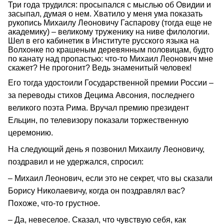
Три года трудился: просыпался с мыслью об Овидии и
засыпал, думая о нем. Хватило у меня ума показать
рукопись Михаилу Леоновичу Гаспарову (тогда еще не
академику) – великому труженику на ниве филологии.
Шел в его кабинетик в Институте русского языка на
Волхонке по крашеным деревянным половицам, будто
по канату над пропастью: что-то Михаил Леонович мне
скажет? Не прогонит? Ведь знаменитый человек!
Его тогда удостоили Государственной премии России –
за переводы стихов Децима Авсония, последнего
великого поэта Рима. Вручал премию президент
Ельцин, по телевизору показали торжественную
церемонию.
На следующий день я позвонил Михаилу Леоновичу,
поздравил и не удержался, спросил:
– Михаил Леонович, если это не секрет, что вы сказали
Борису Николаевичу, когда он поздравлял вас?
Похоже, что-то грустное.
– Да, невеселое. Сказал, что чувствую себя, как