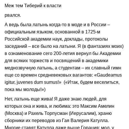
Меж тем Тиберий к власти
рвался.
А ведь была латынь когда-то в моде и в России –
официальным языком, основанной в 1725-м
Российской академии наук, доклады, протоколы
заседаний – все было на латыни. Я (в фантазиях моих)
в ознаменование сего 200-летия вернул бы Академии
для всяких торжеств и посвящений в академики
меднозвучную латынь, а студентам – их славный гимн
еще со времен средневековых вагантов: «Gaudeamus
igitur, juvenes dum sumus!» («Итак, будем веселиться,
пока мы молоды!»)
Нет, латынь еще жива! Я даже знаю людей, для
которых она и жива, и любима: это Максим Амелин
(Москва) и Рахель Торпусман (Иерусалим), храню
сборники их переводов из Гая Валерия Катулла.
Многие ставят Катулла даже выше Горация: мол, у