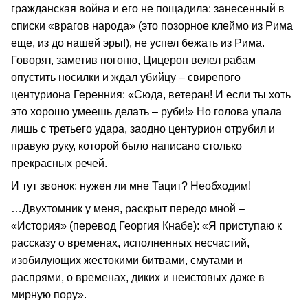
гражданская война и его не пощадила: занесенный в
списки «врагов народа» (это позорное клеймо из Рима
еще, из до нашей эры!), не успел бежать из Рима.
Говорят, заметив погоню, Цицерон велел рабам
опустить носилки и ждал убийцу – свирепого
центуриона Геренния: «Сюда, ветеран! И если ты хоть
это хорошо умеешь делать – руби!» Но голова упала
лишь с третьего удара, заодно центурион отрубил и
правую руку, которой было написано столько
прекрасных речей.
И тут звонок: нужен ли мне Тацит? Необходим!
…Двухтомник у меня, раскрыт передо мной –
«История» (перевод Георгия Кнабе): «Я приступаю к
рассказу о временах, исполненных несчастий,
изобилующих жестокими битвами, смутами и
распрями, о временах, диких и неистовых даже в
мирную пору».