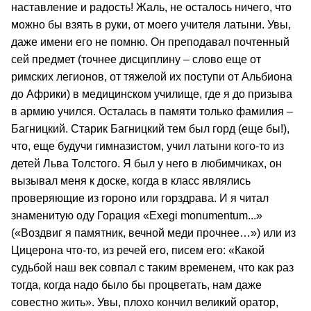
наставление и радость! Жаль, не осталось ничего, что
можно бы взять в руки, от моего учителя латыни. Увы,
даже имени его не помню. Он преподавал почтенный
сей предмет (точнее дисциплину – слово еще от
римских легионов, от тяжелой их поступи от Альбиона
до Африки) в медицинском училище, где я до призыва
в армию учился. Осталась в памяти только фамилия –
Багницкий. Старик Багницкий тем был горд (еще бы!),
что, еще будучи гимназистом, учил латыни кого-то из
детей Льва Толстого. Я был у него в любимчиках, он
вызывал меня к доске, когда в класс являлись
проверяющие из гороно или горздрава. И я читал
знаменитую оду Горация «Exegi monumentum...»
(«Воздвиг я памятник, вечной меди прочнее…») или из
Цицерона что-то, из речей его, писем его: «Какой
судьбой наш век совпал с таким временем, что как раз
тогда, когда надо было бы процветать, нам даже
совестно жить». Увы, плохо кончил великий оратор,