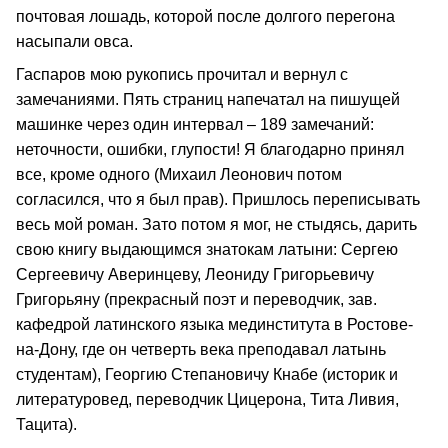
почтовая лошадь, которой после долгого перегона
насыпали овса.
Гаспаров мою рукопись прочитал и вернул с
замечаниями. Пять страниц напечатал на пишущей
машинке через один интервал – 189 замечаний:
неточности, ошибки, глупости! Я благодарно принял
все, кроме одного (Михаил Леонович потом
согласился, что я был прав). Пришлось переписывать
весь мой роман. Зато потом я мог, не стыдясь, дарить
свою книгу выдающимся знатокам латыни: Сергею
Сергеевичу Аверинцеву, Леониду Григорьевичу
Григорьяну (прекрасный поэт и переводчик, зав.
кафедрой латинского языка мединститута в Ростове-
на-Дону, где он четверть века преподавал латынь
студентам), Георгию Степановичу Кнабе (историк и
литературовед, переводчик Цицерона, Тита Ливия,
Тацита).