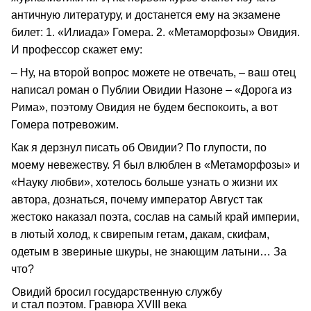
античную литературу, и достанется ему на экзамене
билет: 1. «Илиада» Гомера. 2. «Метаморфозы» Овидия.
И профессор скажет ему:
– Ну, на второй вопрос можете не отвечать, – ваш отец
написал роман о Публии Овидии Назоне – «Дорога из
Рима», поэтому Овидия не будем беспокоить, а вот
Гомера потревожим.
Как я дерзнул писать об Овидии? По глупости, по
моему невежеству. Я был влюблен в «Метаморфозы» и
«Науку любви», хотелось больше узнать о жизни их
автора, дознаться, почему император Август так
жестоко наказал поэта, сослав на самый край империи,
в лютый холод, к свирепым гетам, дакам, скифам,
одетым в звериные шкуры, не знающим латыни… За
что?
Овидий бросил государственную службу
и стал поэтом. Гравюра XVIII века