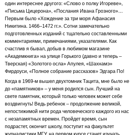
один интереснее другого: «Слово о полку Игореве»,
«Письма Цицерона», «Послания Ивана Грозного»…
Первым было «Хождение за три моря Афанасия
Никитина. 1466–1472 гг.». Сотни замечательно
подготовленных изданий с тщательно составленными
комментариями, примечаниями, указателями. Как
счастлив я бывал, добыв в любимом магазине
«Академкнига» на улице Горького (давно и теперь –
Тверская) «Золотого осла» Апулея, «Шахнамэ»
Фирдоуси, «Полное собрание рассказов» Эдгара По!
Когда в 1969-м вышел двухтомник Тацита, мне было не
до «памятников» – у меня родился сын. Лучший на
свете памятник, который только человек может себе
воздвигнуть! Ведь ребенок – продолжение великой,
непостижимой нити рода человеческого каждого из нас
с незапамятных времен. Пройдет время, сын
подрастет, окончит школу, поступит на факультет
журналистики МГУ, на первом курсе станет изучать