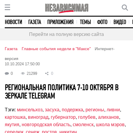
НОВОСТИ
ГАЗЕТА
ПРИЛОЖЕНИЯ
ТЕМЫ
ФОТО
ВИДЕО
Перейти на полную версию сайта
Газета
Главные события недели в "Максе"
Интернет-
версия
10.10.2024 17:50:00
0
21299
0
РЕГИОНАЛЬНАЯ ПОЛИТИКА 7-10 ОКТЯБРЯ В
ЗЕРКАЛЕ TELEGRAM
Тэги:
минсельхоз
,
засуха
,
подержка
,
регионы
,
ливни
,
картошка
,
виноград
,
губернатор
,
голубев
,
алиханов
,
якутия
,
новгородская область
,
смоленск
,
школа мэров
,
середюк
,
сенеж
,
ростов
,
никитин