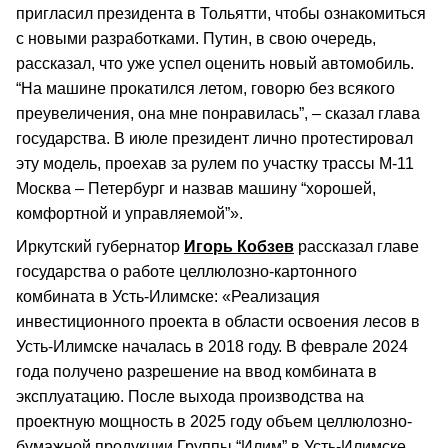
пригласил президента в Тольятти, чтобы ознакомиться
с новыми разработками. Путин, в свою очередь,
рассказал, что уже успел оценить новый автомобиль.
“На машине прокатился летом, говорю без всякого
преувеличения, она мне понравилась”, – сказал глава
государства. В июле президент лично протестировал
эту модель, проехав за рулем по участку трассы М-11
Москва – Петербург и назвав машину “хорошей,
комфортной и управляемой”».
Иркутский губернатор
Игорь Кобзев
рассказал главе
государства о работе целлюлозно-картонного
комбината в Усть-Илимске: «Реализация
инвестиционного проекта в области освоения лесов в
Усть-Илимске началась в 2018 году. В феврале 2024
года получено разрешение на ввод комбината в
эксплуатацию. После выхода производства на
проектную мощность в 2025 году объем целлюлозно-
бумажной продукции Группы “Илим” в Усть-Илимске