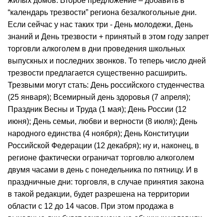
жилых домов. Второе предложение – добавить в
“календарь трезвости” региона безалкогольные дни.
Если сейчас у нас таких три - День молодежи, День
знаний и День трезвости + принятый в этом году запрет
торговли алкоголем в дни проведения школьных
выпускных и последних звонков. То теперь число дней
трезвости предлагается существенно расширить.
Трезвыми могут стать: День российского студенчества
(25 января); Всемирный день здоровья (7 апреля);
Праздник Весны и Труда (1 мая); День России (12
июня); День семьи, любви и верности (8 июля); День
народного единства (4 ноября); День Конституции
Российской Федерации (12 декабря); ну и, наконец, в
регионе фактически ограничат торговлю алкоголем
двумя часами в день с понедельника по пятницу. И в
праздничные дни: торговля, в случае принятия закона
в такой редакции, будет разрешена на территории
области с 12 до 14 часов. При этом продажа в