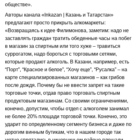
обществе».
Авторы канала «Inkazan | Казань и Татарстан»
предлагают просто прикрыть алкомаркеты:
«Возвращаясь к идее Филимонова, заметим: надо не
заставлять граждан тратить обеденные часы на побег
в магазин за спиртным или того хуже – травиться
суррогатом, надо бороться с торговыми сетями,
которые продают алкоголь. В Казани, например, есть
“Порт”, “Красное и белое”, “Хочу еще”, “Русалка” – на
карте специализированных магазинов – как грибов
после дождя. Почему бы не ввести запрет на такие
торговые точки, отдав право торговать спиртным
продуктовым магазинам. Со своими ограничениями,
конечно, допустим, чтобы отдел с алкоголем занимал
не более 20% площади торговой точки. Конечно, это
ударит по определенному сегменту бизнеса и даже по
дорогим винным бутикам, что в нашем городе так
уютно спрятались в чиновничьем районе площади