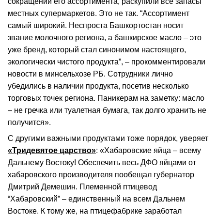
сокращении его ассортимента, раскупили все запасы
местных супермаркетов. Это не так. “Ассортимент
самый широкий. Неспроста Башкортостан носит
звание молочного региона, а башкирское масло – это
уже бренд, который стал синонимом настоящего,
экологически чистого продукта”, – прокомментировали
новости в минсельхозе РБ. Сотрудники лично
убедились в наличии продукта, посетив несколько
торговых точек региона. Паникерам на заметку: масло
– не гречка или туалетная бумага, так долго хранить не
получится».
С другими важными продуктами тоже порядок, уверяет
«Тридевятое царство»
: «Хабаровские яйца – всему
Дальнему Востоку! Обеспечить весь ДФО яйцами от
хабаровского производителя пообещал губернатор
Дмитрий Демешин. Племенной птицевод
“Хабаровский” – единственный на всем Дальнем
Востоке. К тому же, на птицефабрике заработал