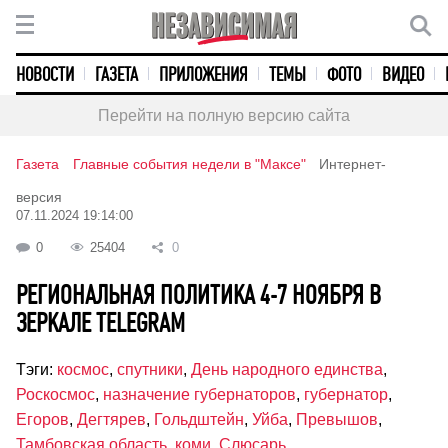
НОВОСТИ
ГАЗЕТА
ПРИЛОЖЕНИЯ
ТЕМЫ
ФОТО
ВИДЕО
Перейти на полную версию сайта
Газета
Главные события недели в "Максе"
Интернет-
версия
07.11.2024 19:14:00
0
25404
0
РЕГИОНАЛЬНАЯ ПОЛИТИКА 4-7 НОЯБРЯ В
ЗЕРКАЛЕ TELEGRAM
Тэги:
космос
,
спутники
,
День народного единства
,
Роскосмос
,
назначение губернаторов
,
губернатор
,
Егоров
,
Дегтярев
,
Гольдштейн
,
Уйба
,
Превышов
,
Тамбовская область
,
коми
,
Слюсарь