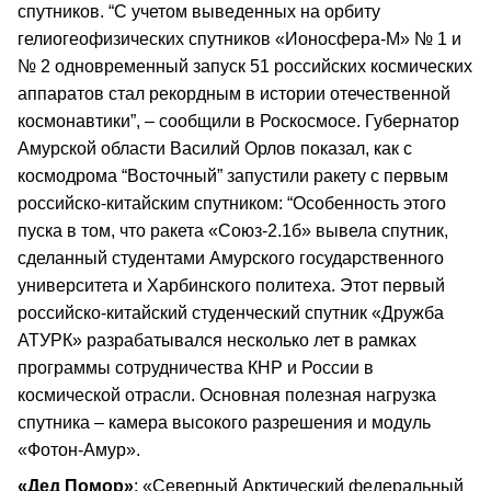
спутников. “С учетом выведенных на орбиту
гелиогеофизических спутников «Ионосфера-М» № 1 и
№ 2 одновременный запуск 51 российских космических
аппаратов стал рекордным в истории отечественной
космонавтики”, – сообщили в Роскосмосе. Губернатор
Амурской области Василий Орлов показал, как с
космодрома “Восточный” запустили ракету с первым
российско-китайским спутником: “Особенность этого
пуска в том, что ракета «Союз-2.1б» вывела спутник,
сделанный студентами Амурского государственного
университета и Харбинского политеха. Этот первый
российско-китайский студенческий спутник «Дружба
АТУРК» разрабатывался несколько лет в рамках
программы сотрудничества КНР и России в
космической отрасли. Основная полезная нагрузка
спутника – камера высокого разрешения и модуль
«Фотон-Амур».
«Дед Помор»
: «Северный Арктический федеральный