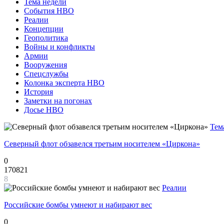
Тема недели
События НВО
Реалии
Концепции
Геополитика
Войны и конфликты
Армии
Вооружения
Спецслужбы
Колонка эксперта НВО
История
Заметки на погонах
Досье НВО
Тем
Северный флот обзавелся третьим носителем «Циркона»
0
170821
8
Реалии
Российские бомбы умнеют и набирают вес
0