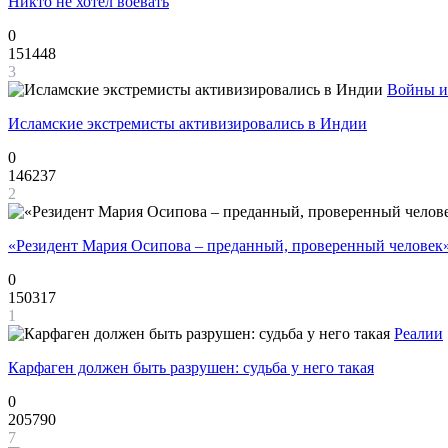
Никто не хотел воевать
0
151448
3
Войны и
Исламские экстремисты активизировались в Индии
0
146237
2
«Резидент Мария Осипова – преданный, проверенный человек
0
150317
1
Реалии
Карфаген должен быть разрушен: судьба у него такая
0
205790
7