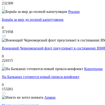
232309
11
Реалии
Борьба за мир до полной капитуляции
0
371958
18
Воюющий Черноморский флот преуспевает в состязаниях ВМФ
0
224115
4
Концепции
На Балканах готовится новый прокси-конфликт
0
153261
15
Армии