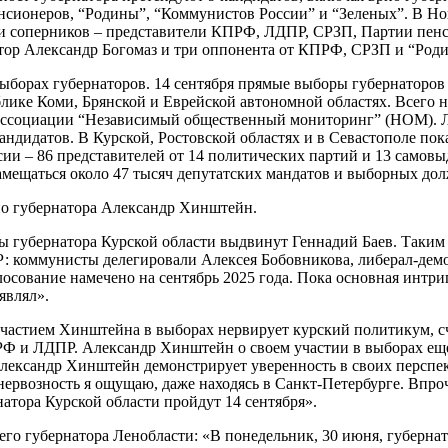
ионеров, “Родины”, “Коммунистов России” и “Зеленых”. В Новг
ди соперников – представители КПРФ, ЛДПР, СРЗП, Партии пенси
атор Александр Богомаз и три оппонента от КПРФ, СРЗП и “Род
ыборах губернаторов. 14 сентября прямые выборы губернаторов
ублике Коми, Брянской и Еврейской автономной областях. Всего
в ассоциации “Независимый общественный мониторинг” (НОМ). 
кандидатов. В Курской, Ростовской областях и в Севастополе по
и – 86 представителей от 14 политических партий и 13 самовыд
замещаться около 47 тысяч депутатских мандатов и выборных до
ио губернатора Александр Хинштейн.
ы губернатора Курской области выдвинут Геннадий Баев. Таким
: коммунисты делегировали Алексея Бобовникова, либерал-демо
лосование намечено на сентябрь 2025 года. Пока основная интри
являл».
участием Хинштейна в выборах нервирует курский политикум, с
Ф и ЛДПР. Александр Хинштейн о своем участии в выборах еще
Александр Хинштейн демонстрирует уверенность в своих перспект
рвозность я ощущаю, даже находясь в Санкт-Петербурге. Впроче
атора Курской области пройдут 14 сентября».
его губернатора Ленобласти: «В понедельник, 30 июня, губерн