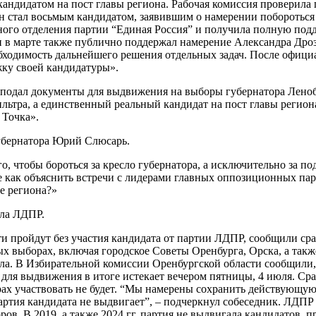
ндидатом на пост главы региона. Рабочая комиссия проверила 
 стал восьмым кандидатом, заявившим о намерении побороться з
ого отделения партии “Единая Россия” и получила полную подде
 в марте также публично поддержал намерение Александра Дроз
бходимость дальнейшего решения отдельных задач. После офиц
жку своей кандидатуры».
 подал документы для выдвижения на выборы губернатора Ленобл
ьтра, а единственный реальный кандидат на пост главы регион
 Точка».
губернатора Юрий Слюсарь.
о, чтобы бороться за кресло губернатора, а исключительно за п
че как объяснить встречи с лидерами главных оппозиционных пар
ие региона?»
шла ЛДПР.
и пройдут без участия кандидата от партии ЛДПР, сообщили сра
х выборах, включая городское Советы Оренбурга, Орска, а такж
ла. В Избирательной комиссии Оренбургской области сообщили
для выдвижения в итоге истекает вечером пятницы, 4 июля. Сра
ах участвовать не будет. “Мы намерены сохранить действующую
ртия кандидата не выдвигает”, – подчеркнул собеседник. ЛДПР н
ров. В 2019, а также 2024 гг. партия не выдвигала кандидатов, п