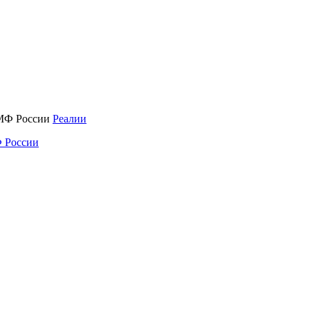
Реалии
 России