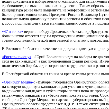
подал документы в избирательную комиссию для выдвижения ка
требованиям, не выявив никаких нарушений. Таким образом, он
кандидатура ранее была выдвинута на конференции региональн
было принято единогласно. Президент России Владимир Путин
положительную динамику в развитии региона и обозначив нео
к сбору подписей депутатов муниципальных советов в поддер
«47 и точка»
верит в победу Дрозденко: «Александр Дрозденко
большинство отсеется еще на прохождении муниципального фил
треком достижений, четкой программой и опытом руководства.
В Ростовской области в качестве кандидата выдвинулся врио 
«Ростов-на-кону»
: «Юрий Борисович идет на выборы не для тог
себя не как кандидат, а как полноценный хозяин региона. Ина
политическая борьба, а долгосрочное сотрудничество и развит
В Оренбургской области из гонки за кресло главы региона вы
«Оренбург Медиа»
: «Выборы губернатора Оренбургской област
на которую выдвинула кандидатов для участия в муниципальны
выдвижению кандидата в губернаторы партия пока не проводи
выдвижению кандидата в губернаторы пока не получали. Срок 
сообщили Оренбург Медиа, что партия в губернаторских выбор
Оренбургской области представляет ЛДПР. В такой ситуации па
2014 году кандидата от партии Сергея Катасонова сняли с выбо