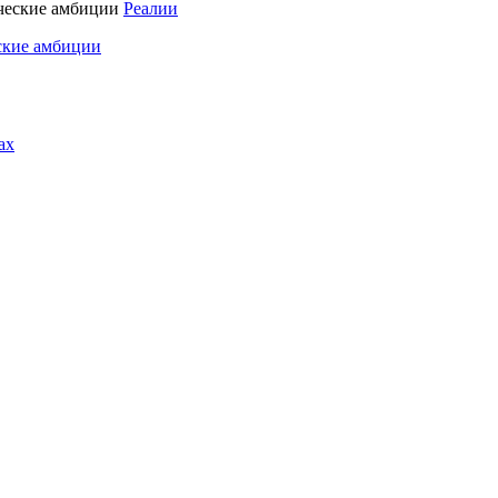
Реалии
ские амбиции
ах