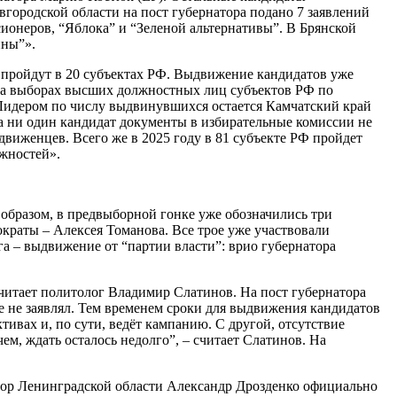
ородской области на пост губернатора подано 7 заявлений
онеров, “Яблока” и “Зеленой альтернативы”. В Брянской
ины”».
 пройдут в 20 субъектах РФ. Выдвижение кандидатов уже
 на выборах высших должностных лиц субъектов РФ по
Лидером по числу выдвинувшихся остается Камчатский край
ка ни один кандидат документы в избирательные комиссии не
виженцев. Всего же в 2025 году в 81 субъекте РФ пройдет
лжностей».
 образом, в предвыборной гонке уже обозначились три
краты – Алексея Томанова. Все трое уже участвовали
га – выдвижение от “партии власти”: врио губернатора
читает политолог Владимир Слатинов. На пост губернатора
 не заявлял. Тем временем сроки для выдвижения кандидатов
ивах и, по сути, ведёт кампанию. С другой, отсутствие
м, ждать осталось недолго”, – считает Слатинов. На
атор Ленинградской области Александр Дрозденко официально