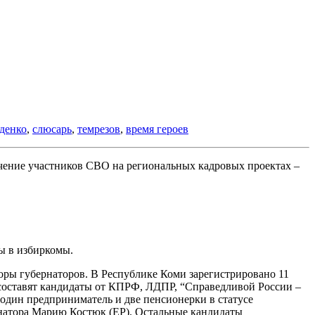
денко
,
слюсарь
,
темрезов
,
время героев
учение участников СВО на региональных кадровых проектах –
ы в избиркомы.
оры губернаторов. В Республике Коми зарегистрировано 11
 составят кандидаты от КПРФ, ЛДПР, “Справедливой России –
 один предприниматель и две пенсионерки в статусе
рнатора Марию Костюк (ЕР). Остальные кандидаты