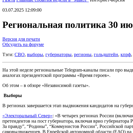
03.07.2025 12:09:00
Региональная политика 30 ию
Версия для печати
Обсудить на форуме
Тэги:
СВО
,
выборы
,
губернаторы
,
регионы
,
гольдштейн
,
кпрф
На этой неделе региональные Telegram-каналы писали про выд
аналогах президентской программы «Время героев».
Об этом – в обзоре «Независимой газеты».
Выборы
В регионах завершается этап выдвижения кандидатов на губер
«Электоральный Север»
: «В четырех регионах России (включа
претендентов на пост губернатора, включая врио губернатора
За правду”, “Родины”, “Коммунистов России”, Российской парт
самовыдвиженцев. В Еврейской автономной области (ЕАО) на 