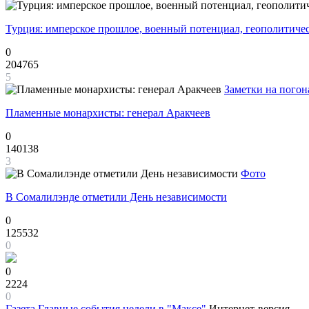
Турция: имперское прошлое, военный потенциал, геополитиче
0
204765
5
Заметки на погон
Пламенные монархисты: генерал Аракчеев
0
140138
3
Фото
В Сомалилэнде отметили День независимости
0
125532
0
0
2224
0
Газета
Главные события недели в "Максе"
Интернет-версия