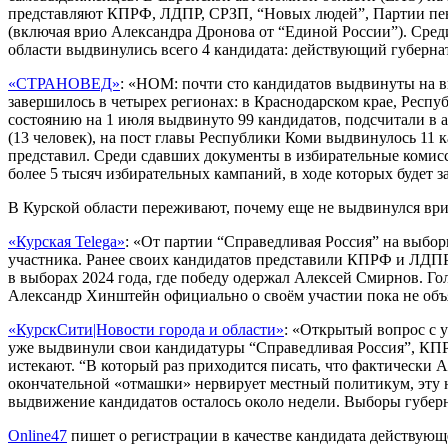
представляют КПРФ, ЛДПР, СРЗП, “Новых людей”, Партии пенс
(включая врио Александра Дронова от “Единой России”). Сре
области выдвинулись всего 4 кандидата: действующий губерн
«СТРАНОВЕД»
: «НОМ: почти сто кандидатов выдвинуты на в
завершилось в четырех регионах: в Краснодарском крае, Респ
состоянию на 1 июля выдвинуто 99 кандидатов, подсчитали 
(13 человек), на пост главы Республики Коми выдвинулось 11 
представил. Среди сдавших документы в избирательные комисси
более 5 тысяч избирательных кампаний, в ходе которых будет 
В Курской области переживают, почему еще не выдвинулся вр
«Курская Telega»
: «От партии “Справедливая Россия” на выбор
участника. Ранее своих кандидатов представили КПРФ и ЛДПР
в выборах 2024 года, где победу одержал Алексей Смирнов. Го
Александр Хинштейн официально о своём участии пока не объ
«КурскСити|Новости города и области»
: «Открытый вопрос с 
уже выдвинули свои кандидатуры “Справедливая Россия”, КПР
истекают. “В который раз приходится писать, что фактически 
окончательной «отмашки» нервирует местный политикум, эту не
выдвижение кандидатов осталось около недели. Выборы губерн
Online47
пишет о регистрации в качестве кандидата действующ