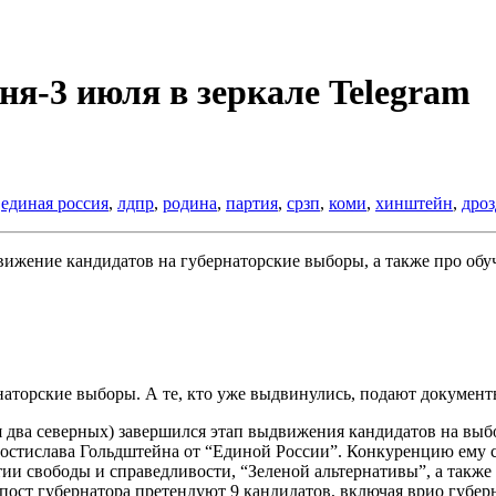
ня-3 июля в зеркале Telegram
,
единая россия
,
лдпр
,
родина
,
партия
,
срзп
,
коми
,
хинштейн
,
дроз
вижение кандидатов на губернаторские выборы, а также про об
наторские выборы. А те, кто уже выдвинулись, подают документ
я два северных) завершился этап выдвижения кандидатов на выб
 Ростислава Гольдштейна от “Единой России”. Конкуренцию ему
ии свободы и справедливости, “Зеленой альтернативы”, а также
пост губернатора претендуют 9 кандидатов, включая врио губе