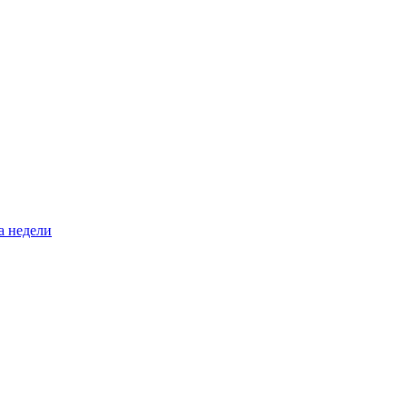
а недели