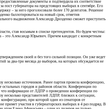
предоставленные документы и подтвердила их соответствие
а пост губернатора на предстоящих выборах в сентябре. Его
ржку – за него проголосовали более 170 делегатов. Решение
денко баллотироваться на новый срок, отметив
иального выдвижения Александр Дрозденко сможет приступить
асти, став восьмым в списке претендентов. Но будем честны:
а – это Александр Юрьевич. Причем кандидат с конкретным
одтверждением своей и без того сильной позиции. Он уже ведет
тий за два-три месяца до выборов, на которых обсуждается не
зу несколько источников. Ранее партия провела конференцию,
е остальных городов и районов области. Конференции по
, что информации от ЛДПР о проведении конференции по
зу несколько представителей ЛДПР, близких к ситуации,
 конфигурацию, при которой один из сенаторов от
е примет участия в губернаторских выборах в 4 раз подряд. В
ри этом Елена Афанасьева – один из лидеров не только