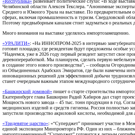
«Rеспублика»
развеивает политические слухи: «В ходе выстав
Челябинской области Алексея Текслера. “Анонимные эксперты”
Среднего и Южного Урала на выставке. По предварительным о
сферах, включая промышленность и туризм. Свердловской обла
Поэтому предвыборным каналам стоит задуматься о реальных дел
Много внимания на выставке уделялось импортозамещению.
«УРАЛИТИ»
: «На ИННОПРОМ-2025 в интервью замгубернатора
готовят площадку, где резидентам будут предложены особые ус
“Надеемся, уже в 2026 году первый резидент запустит свое про
деревопереработкой. Мы планируем, сделать первую мебельную
в создание этого нового производства”, – сообщила Огородни
из Объединенных Арабских Эмиратов, где были намечены интер
инновационных решений для эффективной добычи трудноизвле
станет очередным важным этапом международного сотрудниче
«Башкирский домовой»
пишет о старте строительства импорто
Екатеринбурге глава Башкирии Радий Хабиров дал старт проек
Мощность нового завода – 45 тыс. тонн продукции в год. Согла
медицинских изделий и средств гигиены. Россия полностью зав
запустили производство акриловой кислоты, необходимой для а
«Тридевятое царство»
: «“Суперджет” принимает участие в Ме
единой экспозиции Минпромторга РФ. Один из них – ближнема
импортозамещенный “Суперджет” готовится к летным сертифика