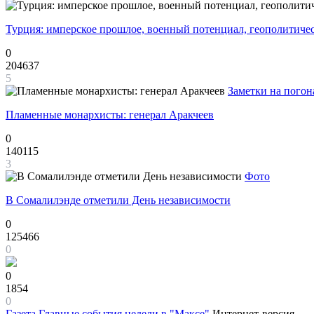
Турция: имперское прошлое, военный потенциал, геополитиче
0
204637
5
Заметки на погон
Пламенные монархисты: генерал Аракчеев
0
140115
3
Фото
В Сомалилэнде отметили День независимости
0
125466
0
0
1854
0
Газета
Главные события недели в "Максе"
Интернет-версия