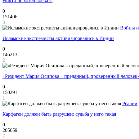
Никто не хотел воевать
0
151406
3
Войны и
Исламские экстремисты активизировались в Индии
0
146213
2
«Резидент Мария Осипова – преданный, проверенный человек
0
150291
1
Реалии
Карфаген должен быть разрушен: судьба у него такая
0
205659
7