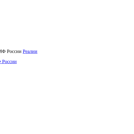
Реалии
 России