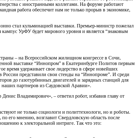
ртнерства с иностранными коллегами. На форуме работают
мандная работа обеспечит нам не только прорыв в экономике,
ионно стал кульминацией выставки. Премьер-министр пожелал
я кампус УрФУ будет мирового уровня и является “знаковым
страны – на Всероссийском жилищном конгрессе в Сочи,
енной выставке “Иннопром” в Екатеринбурге Политов первым
гое время удерживает свое лидерство в сфере новейших
ов России представили свои стенды на “Иннопроме”. И среди
оров до газотурбинных двигателей и зарядных станций для
и наших партнеров из Саудовской Аравии».
 Денис Владимирович», – ответил робот, избавив главу от
твуют не только социологи и политтехнологи, но и роботы.
, по его мнению, возглавит Свердловскую область после
ношению к электоральной интриге. Так что это: