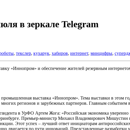
юля в зеркале Telegram
роботы
,
текслер
,
кухарук
,
хабиров
,
интернет
,
минцифры
,
суперд
ставку «Иннопром» и обеспечение жителей резервным интернето
 промышленная выставка «Иннопром». Тема выставки в этом год
 многих регионов и зарубежных партнеров. Главным событием 
зидента в УрФО Артем Жога: «Российская экономика уверенно и
инбурге. Премьер-министр Михаил Владимирович Мишустин на 
 санкции. Этот успех – лучший ответ инициаторам антироссийс
нно двигается по пути инноваций. Представленные разработки у