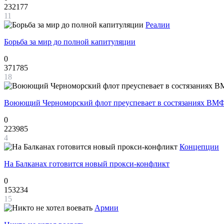
232177
11
Реалии
Борьба за мир до полной капитуляции
0
371785
18
Воюющий Черноморский флот преуспевает в состязаниях ВМФ
0
223985
4
Концепции
На Балканах готовится новый прокси-конфликт
0
153234
15
Армии