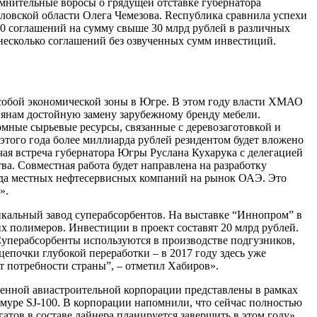
омнительные вбросы о грядущей отставке губернатора
ловской области Олега Чемезова. Rеспублика сравнила успехи
30 соглашений на сумму свыше 30 млрд рублей в различных
 несколько соглашений без озвученных сумм инвестиций.
собой экономической зоны в Югре. В этом году власти ХМАО
сиянам достойную замену зарубежному бренду мебели.
ромные сырьевые ресурсы, связанные с деревозаготовкой и
этого года более миллиарда рублей резидентом будет вложено
чая встреча губернатора Югры Руслана Кухарука с делегацией
а. Совместная работа будет направлена на разработку
да местных нефтесервисных компаний на рынок ОАЭ. Это
».
икальный завод суперабсорбентов. На выставке “Иннопром” в
х полимеров. Инвестиции в проект составят 20 млрд рублей.
 Суперабсорбенты используются в производстве подгузников,
епочки глубокой переработки – в 2017 году здесь уже
т потребности страны”, – отметил Хабиров».
енной авиастроительной корпорации представлены в рамках
уре SJ-100. В корпорации напомнили, что сейчас полностью
ов в составе лайнера планируется завершить в этом году».