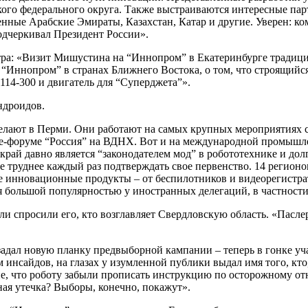
кого федерального округа. Также выстраиваются интересные па
енные Арабские Эмираты, Казахстан, Катар и другие. Уверен: ко
одчеркивал Президент России».
тра: «Визит Мишустина на “Иннопром” в Екатеринбурге традиц
 “Иннопром” в странах Ближнего Востока, о том, что строящийс
114-300 и двигатель для “Суперджета”».
ндроидов.
делают в Перми. Они работают на самых крупных мероприятиях 
е-форуме “Россия” на ВДНХ. Вот и на международной промышл
край давно является “законодателем мод” в робототехнике и дол
ще труднее каждый раз подтверждать свое первенство. 14 регион
 инновационные продукты – от беспилотников и видеорегистрат
я большой популярностью у иностранных делегаций, в частност
и спросили его, кто возглавляет Свердловскую область. «Паслер
ал новую планку предвыборной кампании – теперь в гонке учас
 инсайдов, на глазах у изумленной публики выдал имя того, кто
ие, что роботу забыли прописать инструкцию по осторожному от
ая утечка? Выборы, конечно, покажут».