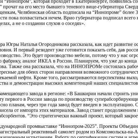
ки “Иннопром”, которая проходит в Екатеринбурге, появились с
 прочат на его место бывшего теневого вице-губернатора Сверд
ценкам, Челябинская область подписала на “Иннопроме” более 
сти пока похвастаться нечем. Врио губернатора подписал всего
ах, а не о создании слухов о соседях».
 Югры Наталья Огородникова рассказала, как идет развитие о
ловия. И первый резидент уже готовится показать себя, дав рос
изводство. Это будет производство мебели, потому что у нас ог
 фабрику, аналог ИКЕА в России. Планируем, что уже до конца 
кова. Также она рассказала, что на ИННОПРОМе состоялась рабо
есные для обеих сторон направления возможного сотрудничеств
каемой нефти. Кроме того, рассматриваются перспективы выхо
ства и демонстрации высоких компетенций наших специалистов
замещающего завода в регионе: «В Башкирии начали строить ун
ту первого в России завода по производству суперабсорбирующи
сно планам, через три года завод будет введен в эксплуатацию.
исела от импорта этих материалов. Завод станет продолжением ц
бсорбентов. “Это стратегически важный проект, который закрое
ждународной промвыставке “Иннопром-2025”. Проекты Объедин
гистральный реактивный самолет родом из Комсомольска-на-Ам
ционным испытаниям. Работу по сертификации систем и агрегат