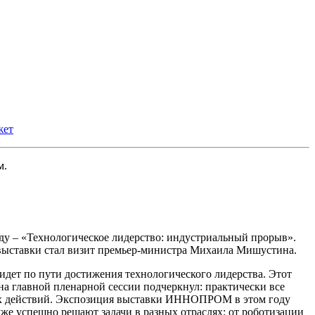
жет
м.
у – «Технологическое лидерство: индустриальный прорыв».
выставки стал визит премьер-министра Михаила Мишустина.
дет по пути достижения технологического лидерства. Этот
главной пленарной сессии подчеркнул: практически все
ких действий. Экспозиция выставки ИННОПРОМ в этом году
же успешно решают задачи в разных отраслях: от роботизации