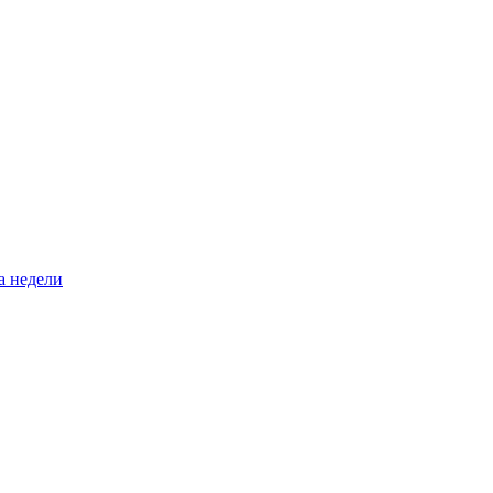
а недели