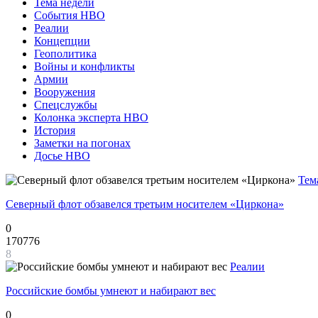
Тема недели
События НВО
Реалии
Концепции
Геополитика
Войны и конфликты
Армии
Вооружения
Спецслужбы
Колонка эксперта НВО
История
Заметки на погонах
Досье НВО
Тем
Северный флот обзавелся третьим носителем «Циркона»
0
170776
8
Реалии
Российские бомбы умнеют и набирают вес
0