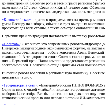
до авиастроения. Весомую роль в этом играют регионы Уральс
делегации из 17 стран. Среди них Китай, Белоруссия, Объедин
но и мировое технологическое лидерство, важность которого п
«Бажовский сказ»
– кратко о программе визита премьер-минис
удачи Паслеру на выборах, объявил о трех выездных выставках
проектом” для всей страны, а также осмотрел обновленный Ил-
Пермский край по традиции поставляет на выставку роботов-а
«Политов»
: «Все знают, что современных роботов-андроидов 
Питерском международном экономическом форуме, на выставк
делом повстречал земляка – робота-консьержа Арди. Пермский 
технологий. А это дорогого стоит. Сложно стать первым, но е
них – Пермский край. Наши компании представляют различные
электромобилей. Неслучайно стенд Прикамья стал пользоватьс
Внезапно робота вовлекли в региональную политику. Посетител
приставки «врио».
«Губернаторы в сети»
: «Екатеринбургский ИННОПРОМ-2025 зад
Один из них, с милой улыбкой и, видимо, встроенным датчиком
выборов 14 сентября. Все бы ничего, но складывается ощущен
технологический прорыв или первая в истории ИИ-компроматн