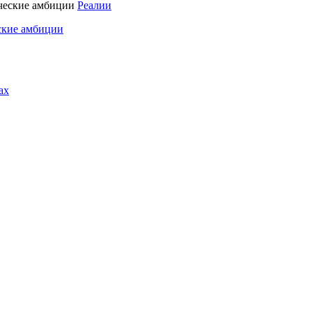
Реалии
ские амбиции
ах