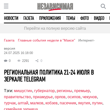
НОВОСТИ
ГАЗЕТА
ПРИЛОЖЕНИЯ
ТЕМЫ
ФОТО
ВИДЕО
Перейти на полную версию сайта
Газета
Главные события недели в "Максе"
Интернет-
версия
24.07.2025 16:18:00
0
2291
0
РЕГИОНАЛЬНАЯ ПОЛИТИКА 21-24 ИЮЛЯ В
ЗЕРКАЛЕ TELEGRAM
Тэги:
мишустин
,
губернатор
,
регионы
,
премьер
,
правительство
,
приамурье
,
орлов
,
осипов
,
чекунов
,
турчак
,
алтай
,
малков
,
кобзев
,
пасечник
,
якутия
,
путин
,
семейная зарница