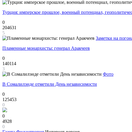
Турция: имперское прошлое, военный потенциал, геополитиче
0
204631
5
Заметки на погон
Пламенные монархисты: генерал Аракчеев
0
140114
3
Фото
В Сомалилэнде отметили День независимости
0
125453
0
0
4928
0
Газета
Филантропия
Интернет-версия