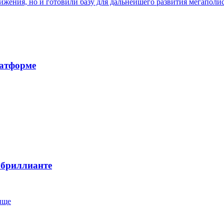
жения, но и готовили базу для дальнейшего развития мегаполи
латформе
а бриллианте
ище