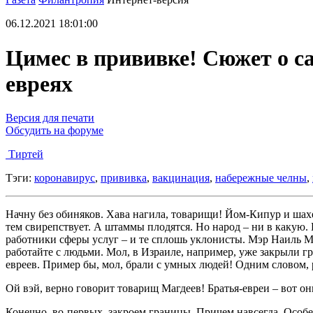
06.12.2021 18:01:00
Цимес в прививке! Сюжет о са
евреях
Версия для печати
Обсудить на форуме
Тиртей
Тэги:
коронавирус
,
прививка
,
вакцинация
,
набережные челны
,
Начну без обиняков. Хава нагила, товарищи! Йом-Кипур и шахер
тем свирепствует. А штаммы плодятся. Но народ – ни в какую.
работники сферы услуг – и те сплошь уклонисты. Мэр Наиль Маг
работайте с людьми. Мол, в Израиле, например, уже закрыли г
евреев. Пример бы, мол, брали с умных людей! Одним словом, 
Ой вэй, верно говорит товарищ Магдеев! Братья-евреи – вот он
Конечно, во-первых, закроем границы. Причем навсегда. Особенн