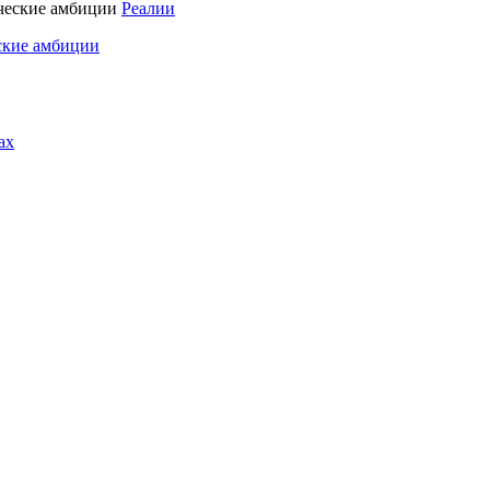
Реалии
ские амбиции
ах