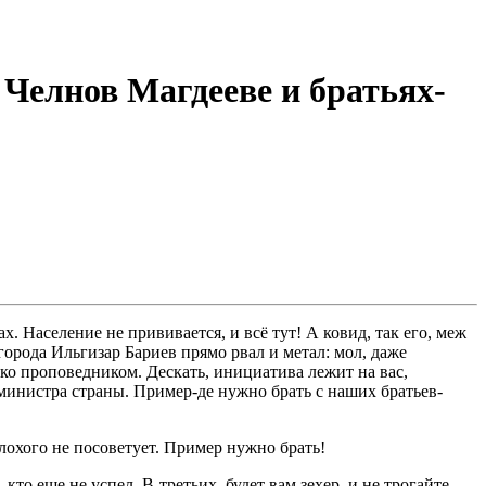
 Челнов Магдееве и братьях-
. Население не прививается, и всё тут! А ковид, так его, меж
орода Ильгизар Бариев прямо рвал и метал: мол, даже
ько проповедником. Дескать, инициатива лежит на вас,
министра страны. Пример-де нужно брать с наших братьев-
лохого не посоветует. Пример нужно брать!
то еще не успел. В-третьих, будет вам зехер, и не трогайте