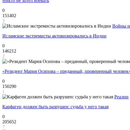
Никто не хотел воевать
0
151402
3
Войны и
Исламские экстремисты активизировались в Индии
0
146212
2
«Резидент Мария Осипова – преданный, проверенный человек
0
150290
1
Реалии
Карфаген должен быть разрушен: судьба у него такая
0
205652
7