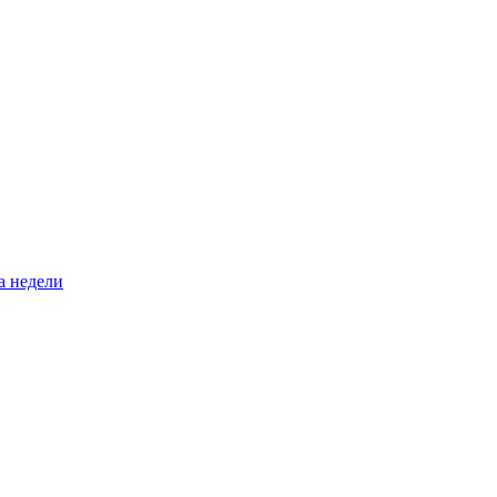
а недели