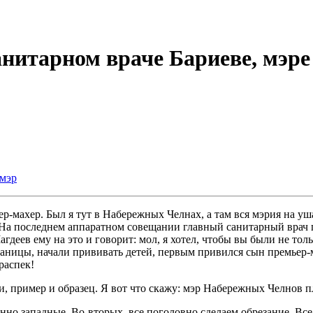
нитарном враче Бариеве, мэре
мэр
-махер. Был я тут в Набережных Челнах, а там вся мэрия на ушах
 На последнем аппаратном совещании главный санитарный врач г
деев ему на это и говорит: мол, я хотел, чтобы вы были не тол
раницы, начали прививать детей, первым привился сын премьер-
распек!
и, пример и образец. Я вот что скажу: мэр Набережных Челнов п
о западные. Во-вторых, все поголовно сделаем обрезание. Все, к