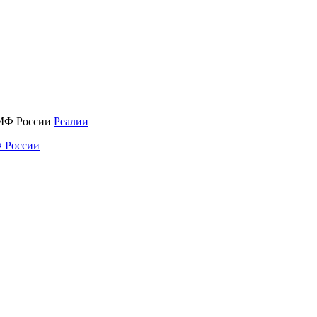
Реалии
 России