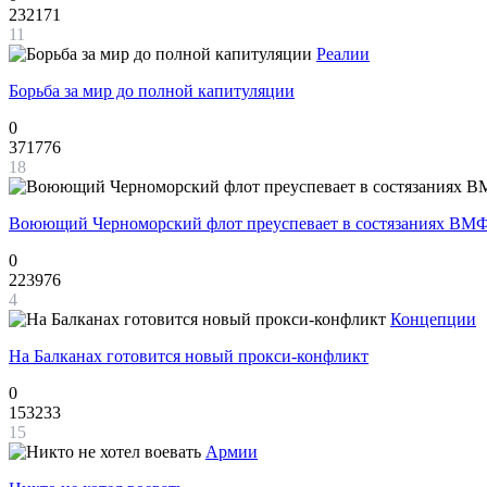
232171
11
Реалии
Борьба за мир до полной капитуляции
0
371776
18
Воюющий Черноморский флот преуспевает в состязаниях ВМФ
0
223976
4
Концепции
На Балканах готовится новый прокси-конфликт
0
153233
15
Армии