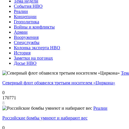
Тема недели
События НВО
Реалии
Концепции
Геополитика
Войны и конфликты
Армии
Вооружения
Спецслужбы
Колонка эксперта НВО
История
Заметки на погонах
Досье НВО
Тем
Северный флот обзавелся третьим носителем «Циркона»
0
170771
8
Реалии
Российские бомбы умнеют и набирают вес
0