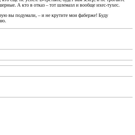
ерные. А кто в отказ – тот шлемазл и вообще ихес-тухес.
рую вы подумали, – и не крутите мои фаберже! Буду
чаю.