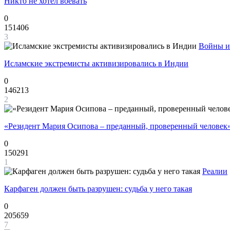
Никто не хотел воевать
0
151406
3
Войны и
Исламские экстремисты активизировались в Индии
0
146213
2
«Резидент Мария Осипова – преданный, проверенный человек
0
150291
1
Реалии
Карфаген должен быть разрушен: судьба у него такая
0
205659
7