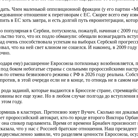
ать. Член маленькой оппозиционной фракции (у его партии «Ми –
едованное отношение к переговорам с ЕС. Скорее всего ему изве
пить в ЕС хоть завтра, и есть долгий путь евроинтеграции, кото
 популярная в Сербии, потускнела, пожалуй, начиная с 2009 года
ельство того, что их подло обманули: обещали вознаградить вст
апад очень способствовала успехам на выборах Сербской прогрес
ивал, что на ней свет клином не сошелся. И наконец, в 2009 го
очно.
одаря ему) расширение Евросоюза потихоньку возобновляется, п
 под боком небогатые страны с сильными пророссийскими настр
-то отмена безвизового режима с РФ в 2026 году реальна. Собст
против, в этой очереди если не в конце, то отнюдь не в самом на
 рода заданий, которые выдаются в Брюсселе стране, стремящейс
говины все еще хуже. Но в любом случае полгода до вступления
этом году.
формишь в кластерах. Претензию зовут Вучич. Сколько ни доказы
нет пророссийский автократ, кто-то вроде второго Виктора Орба
 она спикер парламента. Время от времени Брнабич произносит н
 сказала, что у нас с Россией братские отношения. Наш презид
едвусмысленно заявили, что разделяем ценности Евросоюза, ос