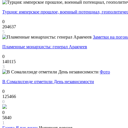
Турция: имперское прошлое, военный потенциал, геополитиче
0
204637
5
Заметки на погон
Пламенные монархисты: генерал Аракчеев
0
140115
3
Фото
В Сомалилэнде отметили День независимости
0
125466
0
0
5840
1
Газета
Я так вижу
Интернет-версия