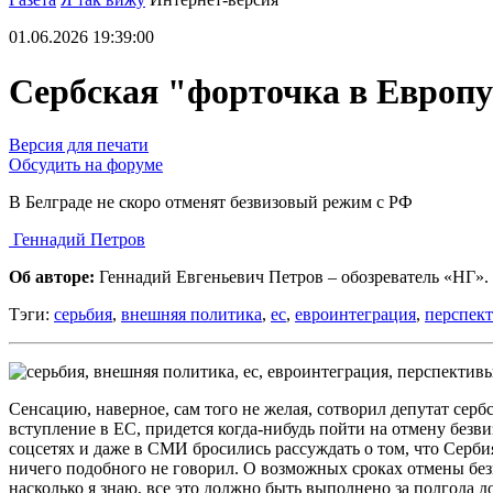
01.06.2026 19:39:00
Сербская "форточка в Европу
Версия для печати
Обсудить на форуме
В Белграде не скоро отменят безвизовый режим с РФ
Геннадий Петров
Об авторе:
Геннадий Евгеньевич Петров – обозреватель «НГ».
Тэги:
серьбия
,
внешняя политика
,
ес
,
евроинтеграция
,
перспек
Сенсацию, наверное, сам того не желая, сотворил депутат серб
вступление в ЕС, придется когда-нибудь пойти на отмену безви
соцсетях и даже в СМИ бросились рассуждать о том, что Серби
ничего подобного не говорил. О возможных сроках отмены безви
насколько я знаю, все это должно быть выполнено за полгода д