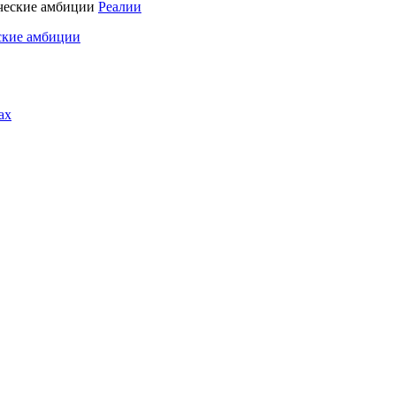
Реалии
ские амбиции
ах