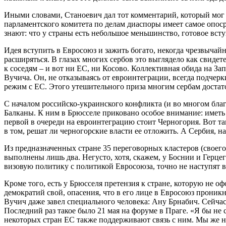
Иными словами, Станоевич дал тот комментарий, который мог д
парламентского комитета по делам диаспоры имеет самое опоср
знают: что у страны есть небольшое меньшинство, готовое всту
Идея вступить в Евросоюз и зажить богато, некогда чрезвычайно
расширяться. В глазах многих сербов это выглядело как свидет
к соседям – и вот ни ЕС, ни Косово. Коллективная обида на З
Вучича. Он, не отказываясь от евроинтеграции, всегда подчерк
режим с ЕС. Этого утешительного приза многим сербам достат
С началом российско-украинского конфликта (и во многом благ
Балканы. К ним в Брюсселе приковано особое внимание: иметь
первой в очереди на евроинтеграцию стоит Черногория. Вот там
в том, решат ли черногорские власти ее отложить. А Сербия, на
Из предназначенных стране 35 переговорных кластеров (своего
выполнены лишь два. Негусто, хотя, скажем, у Боснии и Герце
визовую политику с политикой Евросоюза, точно не наступят в 
Кроме того, есть у Брюсселя претензия к стране, которую не о
демократий свой, опасения, что в его лице в Евросоюз проник
Вучич даже завел специального человека: Ану Брнабич. Сейчас
Последний раз такое было 21 мая на форуме в Праге. «Я бы не
некоторых стран ЕС также поддерживают связь с ним. Мы же н