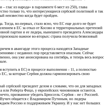
 глас из народа» в парламенте 6 мест из 250), глава
стно только то, что интересующиеся сербской политикой и так
рый неизвестно когда будет пройден.
. Тогда, во-первых, стало ясно, что ЕС еще долго не будет
уплением в ЕС за отказ от Косово и территориальных претензий
сивной партии и ее лидера, нынешнего президента Александара
ду произошло важное во-вторых: страна получила безвизовый
ричем в авангарде этого процесса находятся Западные
оениями с недавних пор представляется опасным. Сейчас
венно, она уже анонсирована на сентябрь, и теперь весь вопрос
чале.
я вступить в ЕС) в процессе выполнения – 11, а полностью
 в ЕС, за которые Сербия должна гармонизировать свою
вай сербский президент делом и словами, что он для западных
на или Роберта Фицо, у европейских чиновников остаются.
ечто, призванное убедить Брюссель: Сербия – не с Россией.
ент Вучич общается с Владимиром Путиным, но лидеры
уждаем Россию и поддерживаем Украину. И у нас нет больших