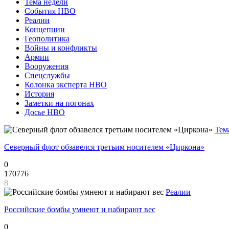
Тема недели
События НВО
Реалии
Концепции
Геополитика
Войны и конфликты
Армии
Вооружения
Спецслужбы
Колонка эксперта НВО
История
Заметки на погонах
Досье НВО
Тем
Северный флот обзавелся третьим носителем «Циркона»
0
170776
8
Реалии
Российские бомбы умнеют и набирают вес
0