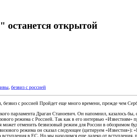
" останется открытой
тивы
,
безвиз с россией
Пройдет еще много времени, прежде чем Серб
ского парламента Драган Станоевич. Он напомнил, казалось бы, 
зового режима с Россией. Так как в его интервью «Известиям» пр
я может отменить безвизовый режим для России в обозримом буд
зового режима он сказал следующее (цитируем «Известия»): «Ест
о вступления в ЕС. Но мы находимся еще далеко от вступления, 