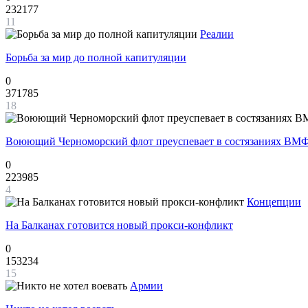
232177
11
Реалии
Борьба за мир до полной капитуляции
0
371785
18
Воюющий Черноморский флот преуспевает в состязаниях ВМФ
0
223985
4
Концепции
На Балканах готовится новый прокси-конфликт
0
153234
15
Армии