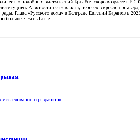
 количество подобных выступлений Брнабич скоро возрастет. В 
Конституцией. А вот остаться у власти, пересев в кресло премьер
 рады. Глава «Русского дома» в Белграде Евгений Баранов в 202
но больше, чем в Литве.
рорывам
 исследований и разработок
 инстанции