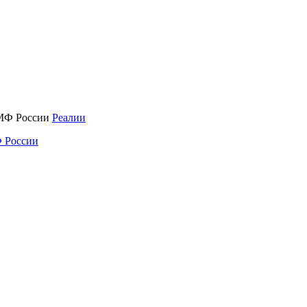
Реалии
 России