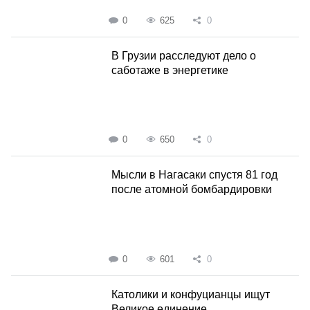
0
625
0
В Грузии расследуют дело о
саботаже в энергетике
0
650
0
Мысли в Нагасаки спустя 81 год
после атомной бомбардировки
0
601
0
Католики и конфуцианцы ищут
Великое единение