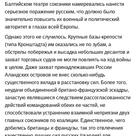
Балтийском театре союзники намеревались нанести
серьезное поражение русским, что должно было
значительно повысить их военный и политический
авторитет в глазах всей Европы.
Однако этого не случилось. Крупные базы-крепости
(типа Кронштадта) им оказались не по зубам, а
обстрелы побережья и высадка небольших десантов и
захват торговых судов не могли повлиять на ход войны
в целом. Даже захват принадлежавших России
Аландских островов не внес сколько-нибудь
существенного вклада в расстановку сил. Более того,
неудачи объединенной британо-французской эскадры,
зачастую являвшиеся следствием рассогласованности
действий командований обеих ее частей, не
способствовали устранению взаимной неприязни двух
главных союзников по коалиции. Единственное, чего
добились британцы и французы, так это отвлечения
качественно лучших сил русских (гвардия) для