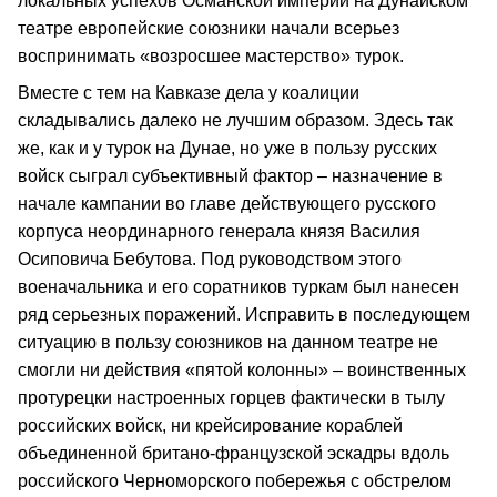
локальных успехов Османской империи на Дунайском
театре европейские союзники начали всерьез
воспринимать «возросшее мастерство» турок.
Вместе с тем на Кавказе дела у коалиции
складывались далеко не лучшим образом. Здесь так
же, как и у турок на Дунае, но уже в пользу русских
войск сыграл субъективный фактор – назначение в
начале кампании во главе действующего русского
корпуса неординарного генерала князя Василия
Осиповича Бебутова. Под руководством этого
военачальника и его соратников туркам был нанесен
ряд серьезных поражений. Исправить в последующем
ситуацию в пользу союзников на данном театре не
смогли ни действия «пятой колонны» – воинственных
протурецки настроенных горцев фактически в тылу
российских войск, ни крейсирование кораблей
объединенной британо-французской эскадры вдоль
российского Черноморского побережья с обстрелом