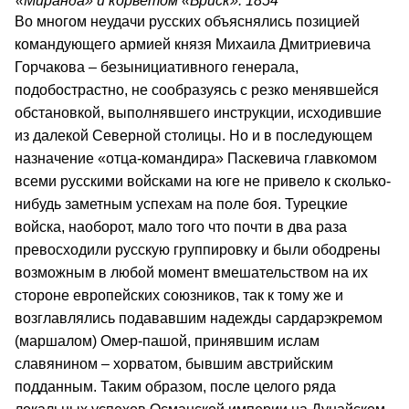
«Миранда» и корветом «Бриск». 1854
Во многом неудачи русских объяснялись позицией
командующего армией князя Михаила Дмитриевича
Горчакова – безынициативного генерала,
подобострастно, не сообразуясь с резко менявшейся
обстановкой, выполнявшего инструкции, исходившие
из далекой Северной столицы. Но и в последующем
назначение «отца-командира» Паскевича главкомом
всеми русскими войсками на юге не привело к сколько-
нибудь заметным успехам на поле боя. Турецкие
войска, наоборот, мало того что почти в два раза
превосходили русскую группировку и были ободрены
возможным в любой момент вмешательством на их
стороне европейских союзников, так к тому же и
возглавлялись подававшим надежды сардарэкремом
(маршалом) Омер-пашой, принявшим ислам
славянином – хорватом, бывшим австрийским
подданным. Таким образом, после целого ряда