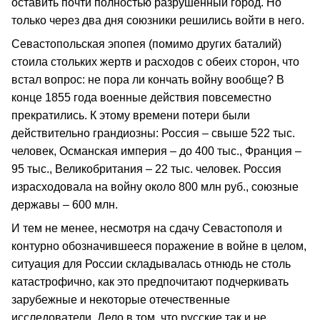
оставить почти полностью разрушенный город. Но
только через два дня союзники решились войти в него.
Севастопольская эпопея (помимо других баталий)
стоила стольких жертв и расходов с обеих сторон, что
встал вопрос: не пора ли кончать войну вообще? В
конце 1855 года военные действия повсеместно
прекратились. К этому времени потери были
действительно грандиозны: Россия – свыше 522 тыс.
человек, Османская империя – до 400 тыс., Франция –
95 тыс., Великобритания – 22 тыс. человек. Россия
израсходовала на войну около 800 млн руб., союзные
державы – 600 млн.
И тем не менее, несмотря на сдачу Севастополя и
контурно обозначившееся поражение в войне в целом,
ситуация для России складывалась отнюдь не столь
катастрофично, как это предпочитают подчеркивать
зарубежные и некоторые отечественные
исследователи. Дело в том, что русские так и не