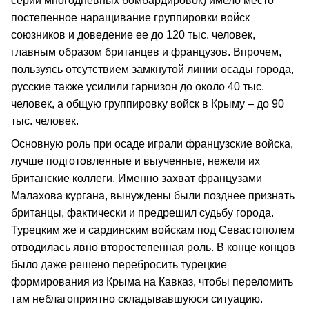
серий многодневных бомбардировок) имело место
постепенное наращивание группировки войск
союзников и доведение ее до 120 тыс. человек,
главным образом британцев и французов. Впрочем,
пользуясь отсутствием замкнутой линии осады города,
русские также усилили гарнизон до около 40 тыс.
человек, а общую группировку войск в Крыму – до 90
тыс. человек.
Основную роль при осаде играли французские войска,
лучше подготовленные и выученные, нежели их
британские коллеги. Именно захват французами
Малахова кургана, вынуждены были позднее признать
британцы, фактически и предрешил судьбу города.
Турецким же и сардинским войскам под Севастополем
отводилась явно второстепенная роль. В конце концов
было даже решено перебросить турецкие
формирования из Крыма на Кавказ, чтобы переломить
там неблагоприятно складывавшуюся ситуацию.